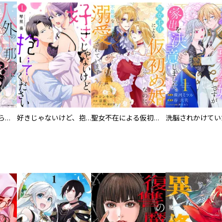
人外の旦那様に娶られ毎晩ナカまで愛される…。アンソロジー
好きじゃないけど、抱いてください【電子単行本版／特典おまけ付き】
聖女不在による仮初め婚なのに、不器用な王太子に溺愛されています【電子単行本版／特典おまけ付き】