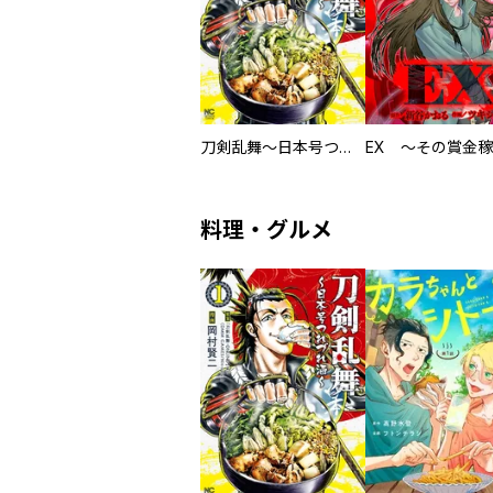
刀剣乱舞～日本号つれづれ酒～
料理・グルメ