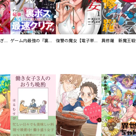
EX ～その賞金稼ぎは、世界の出口を探す～【単行本版】
ゲーム内最強の『裏ボス』に転生したので、主人公の代わりに最速クリアを目指します！【電子単行本版】
復讐の魔女【電子単行本版】
異修羅 新魔王戦