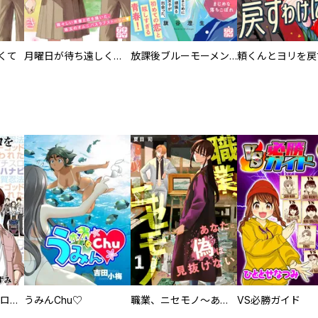
くて
月曜日が待ち遠しくて プチデザ
放課後ブルーモーメント プチデザ
回胴創世記 パチスロを創った男達
うみんChu♡
職業、ニセモノ～あなたに偽は見抜けない【電子単行本版】
VS必勝ガイド