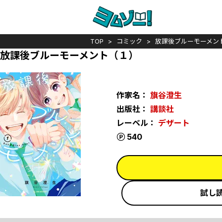
TOP
コミック
放課後ブルーモーメン
放課後ブルーモーメント（１）
作家名：
旗谷澄生
出版社：
講談社
レーベル：
デザート
ポイント
540
試し