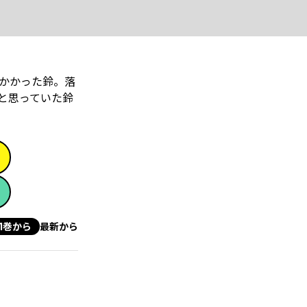
っかかった鈴。落
と思っていた鈴
1巻から
最新から