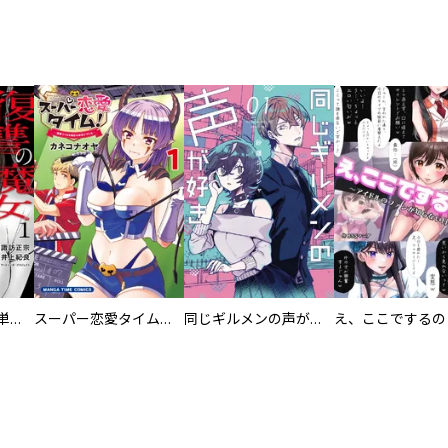
復讐の魔女【電子単行本版】
スーパー恋愛タイム！～現場でドＳな彼女は自宅でデレる～
同じギルメンの声が好き