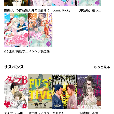
佐伯かよの作品集
人外の旦那様に娶られ毎晩ナカまで愛される…。アンソロジー
comic Picky
【単話版】崖っぷち令嬢ですが、意地と策略で幸せになります！シリーズ
お兄様は馬鹿なんですか？～地味王女は婚約破棄に巻き込まれる～
メンヘラ製造機の公爵令息（過保護）が溺愛してきます
サスペンス
もっと見る
タイプＢ～48時間後、致死率100％～【単話】
逃亡者～アスクレピオスの杖～
ヤドカリ
【合本版】不倫処刑