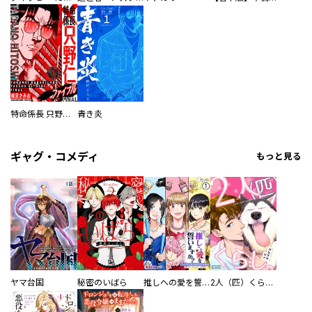
特命係長 只野仁ファイナル 愛蔵版
青き炎
ギャグ・コメディ
もっと見る
ヤマ台国
秘密のいばら
推しへの愛を誓いますか？～アラサー女子、推しは逃げぬが人生逃げる～
2人（匹）くらし。