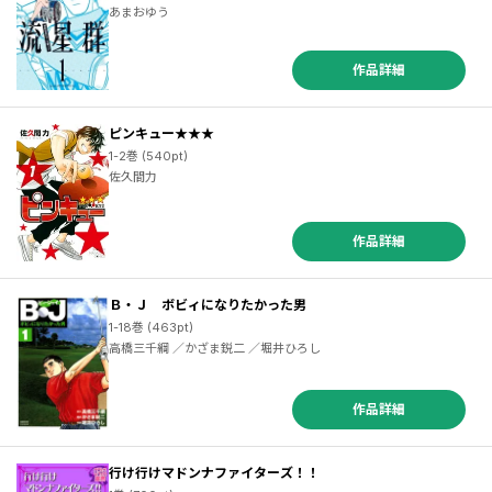
あまおゆう
作品詳細
ピンキュー★★★
1-2巻 (540pt)
佐久間力
作品詳細
Ｂ・Ｊ ボビィになりたかった男
1-18巻 (463pt)
高橋三千綱 ／かざま鋭二 ／堀井ひろし
作品詳細
行け行けマドンナファイターズ！！