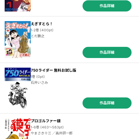
作品詳細
えぎすとら！
1-2巻 (400pt)
とだ勝之
作品詳細
750ライダー 無料お試し版
1巻 (0pt)
石井いさみ
作品詳細
プロゴルファー貘
1-6巻 (463～583pt)
やまさき十三 ／高井研一郎