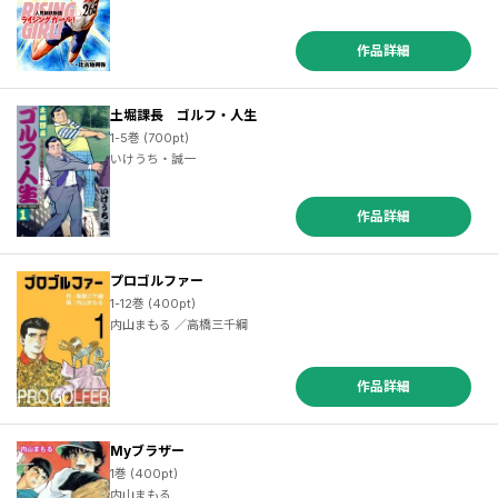
作品詳細
土堀課長 ゴルフ・人生
1-5巻 (700pt)
いけうち・誠一
作品詳細
プロゴルファー
1-12巻 (400pt)
内山まもる ／高橋三千綱
作品詳細
Myブラザー
1巻 (400pt)
内山まもる