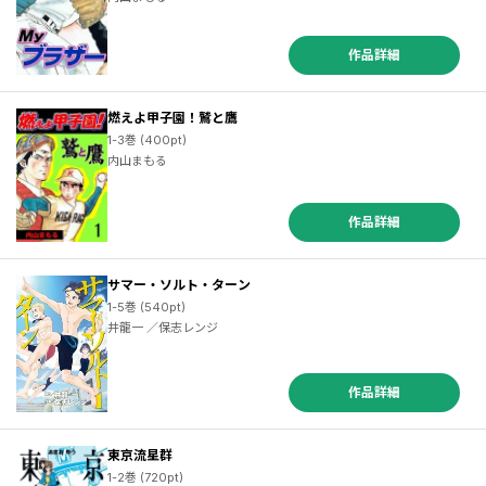
作品詳細
燃えよ甲子園！鷲と鷹
1-3巻 (400pt)
内山まもる
作品詳細
サマー・ソルト・ターン
1-5巻 (540pt)
井龍一 ／保志レンジ
作品詳細
東京流星群
1-2巻 (720pt)