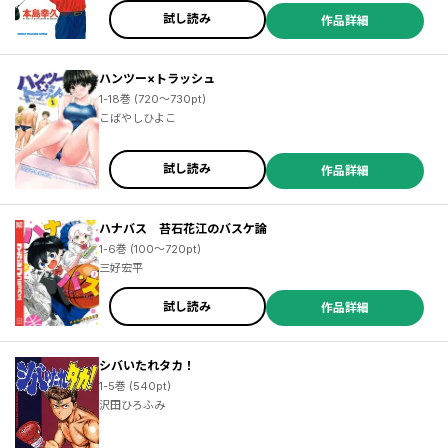
試し読み
作品詳細
ハンツー×トラッシュ
1-18巻 (720～730pt)
こばやしひよこ
試し読み
作品詳細
ハナバス 苔石花江のバスケ論
1-6巻 (100～720pt)
三好宏平
試し読み
作品詳細
シバいたれタカ！
1-5巻 (540pt)
沢田ひろふみ