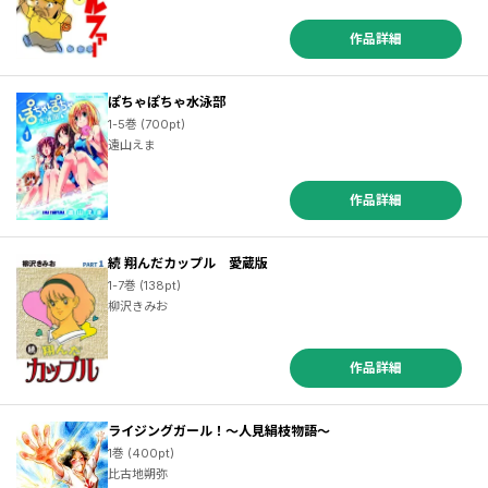
作品詳細
ぽちゃぽちゃ水泳部
1-5巻 (700pt)
遠山えま
作品詳細
続 翔んだカップル 愛蔵版
1-7巻 (138pt)
柳沢きみお
作品詳細
ライジングガール！～人見絹枝物語～
1巻 (400pt)
比古地朔弥