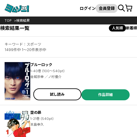
カート
検索
ログイン
会員登録
TOP
検索結果
検索結果一覧
人気順
新着順
キーワード：スポーツ
1499件中 1～20件表示中
ブルーロック
1-40巻 (100～540pt)
金城宗幸 ／ノ村優介
試し読み
作品詳細
空の昴
1-21巻 (540pt)
本島幸久