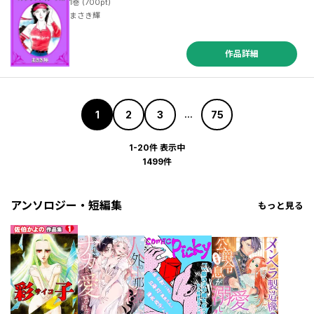
1巻 (700pt)
まさき輝
作品詳細
1
2
3
75
...
1-20件 表示中
1499件
アンソロジー・短編集
もっと見る