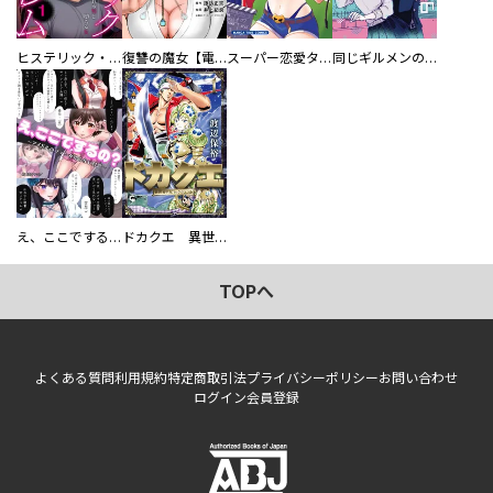
ヒステリック・ハーレム～搾られる男と堕ちる女～【電子単行本版】
復讐の魔女【電子単行本版】
スーパー恋愛タイム！～現場でドＳな彼女は自宅でデレる～
同じギルメンの声が好き
え、ここでするの？ アイドルのファンが知らない日常
ドカクエ 異世界ドカコッククエスト
TOPへ
よくある質問
利用規約
特定商取引法
プライバシーポリシー
お問い合わせ
ログイン
会員登録