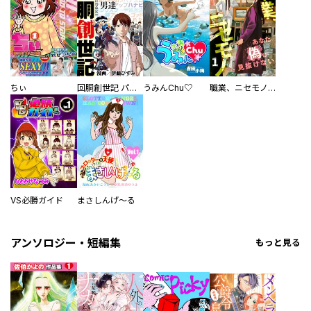
ちぃ
回胴創世記 パチスロを創った男達
うみんChu♡
職業、ニセモノ～あなたに偽は見抜けない【電子単行本版】
VS必勝ガイド
まさしんげ～る
アンソロジー・短編集
もっと見る