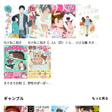
化けねこ招き
化けねこ招き【描きおろし付合冊版】
2人（匹）くらし。
小さな瞳 大きな鼓動
まろまろ日和【豪華版】
野性のぽーぽー【豪華版】
ギャンブル
もっと見る