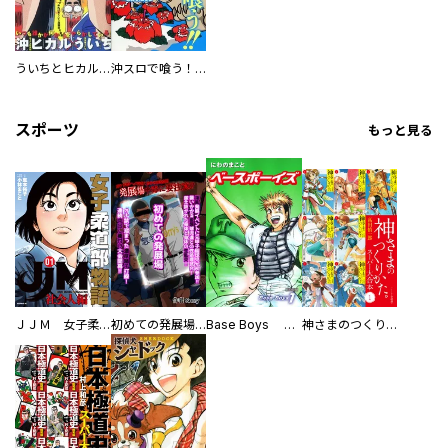
ういちとヒカルのちょっとおもスロい漫画
沖スロで喰う！！
スポーツ
もっと見る
ＪＪＭ 女子柔道部物語 社会人編
初めての発展場 【白抜き修正版】
Base Boys 新装版
神さまのつくりかた。スーパー大合本