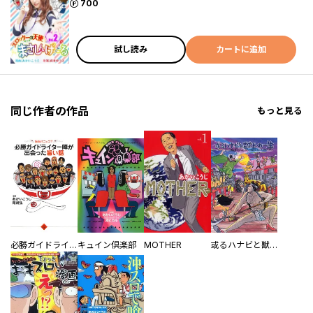
ポイント
700
試し読み
カートに追加
同じ作者の作品
もっと見る
必勝ガイドライター陣が出会った旨い話
キュイン倶楽部
MOTHER
或るハナビと獣王の一生