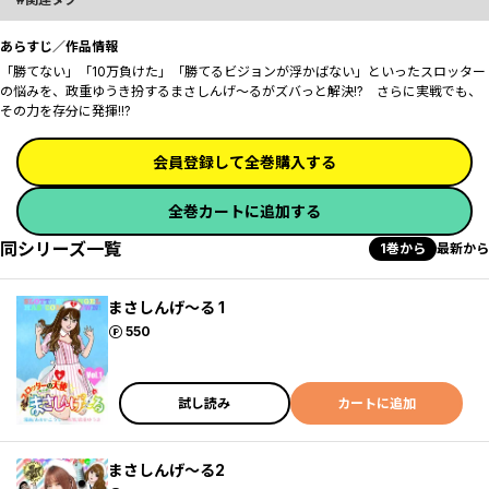
あらすじ／作品情報
「勝てない」「10万負けた」「勝てるビジョンが浮かばない」といったスロッター
の悩みを、政重ゆうき扮するまさしんげ～るがズバっと解決!? さらに実戦でも、
その力を存分に発揮!!?
会員登録して全巻購入する
全巻カートに追加する
同シリーズ一覧
1巻から
最新から
まさしんげ～る 1
ポイント
550
試し読み
カートに追加
まさしんげ～る2