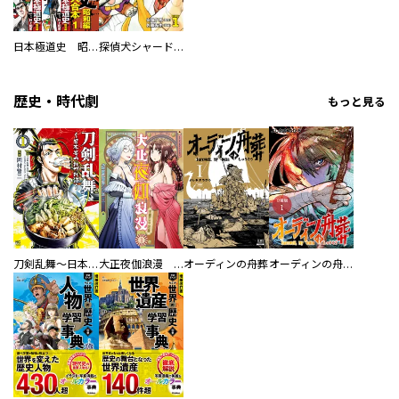
日本極道史 昭和編 スーパー大合本
探偵犬シャードック（新装版）
歴史・時代劇
もっと見る
刀剣乱舞～日本号つれづれ酒～
大正夜伽浪漫 －金曜日の花嫁—
オーディンの舟葬
オーディンの舟葬 分冊版