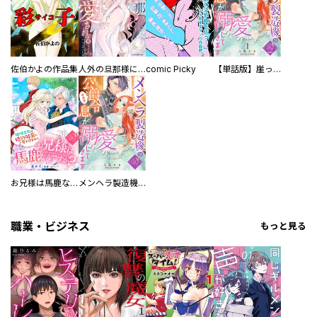
佐伯かよの作品集
人外の旦那様に娶られ毎晩ナカまで愛される…。アンソロジー
comic Picky
【単話版】崖っぷち令嬢ですが、意地と策略で幸せになります！シリーズ
お兄様は馬鹿なんですか？～地味王女は婚約破棄に巻き込まれる～
メンヘラ製造機の公爵令息（過保護）が溺愛してきます
職業・ビジネス
もっと見る