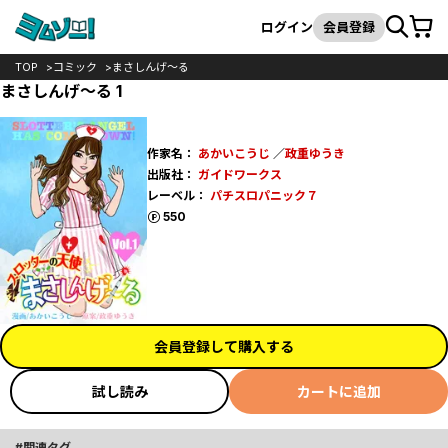
カート
検索
ログイン
会員登録
TOP
コミック
まさしんげ～る
まさしんげ～る 1
作家名：
あかいこうじ
／
政重ゆうき
出版社：
ガイドワークス
レーベル：
パチスロパニック７
ポイント
550
会員登録して購入する
試し読み
カートに追加
関連タグ