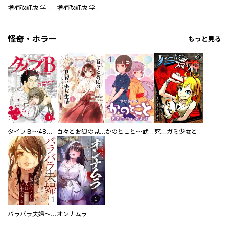
増補改訂版 学研まんが NEW世界の歴史 別巻 人物学習事典
増補改訂版 学研まんが NEW世界の歴史 別巻 世界遺産学習事典
怪奇・ホラー
もっと見る
タイプＢ～48時間後、致死率100％～【単話】
百々とお狐の見習い巫女生活【単行本版】
かのとこと～武蔵花町怪話譚～ 【連載版】
死ニガミ少女とスマホ神
バラバラ夫婦～手足をなくした夫はまだ生きてる
オンナムラ