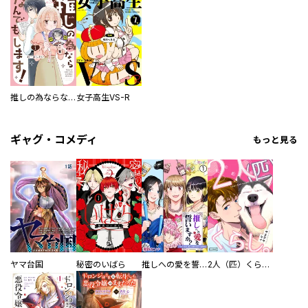
推しの為ならなんでもします！
女子高生VS-R
ギャグ・コメディ
もっと見る
ヤマ台国
秘密のいばら
推しへの愛を誓いますか？～アラサー女子、推しは逃げぬが人生逃げる～
2人（匹）くらし。