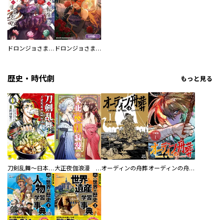
ドロンジョさまは転生しても悪役令嬢のままだった
ドロンジョさまは転生しても悪役令嬢のままだった【分冊版】
歴史・時代劇
もっと見る
刀剣乱舞～日本号つれづれ酒～
大正夜伽浪漫 －金曜日の花嫁—
オーディンの舟葬
オーディンの舟葬 分冊版