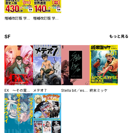
増補改訂版 学研まんが NEW世界の歴史 別巻 人物学習事典
増補改訂版 学研まんが NEW世界の歴史 別巻 世界遺産学習事典
SF
もっと見る
EX ～その賞金稼ぎは、世界の出口を探す～【単行本版】
メテオ７
Stella bit／es【単話版】
終末ミッケ