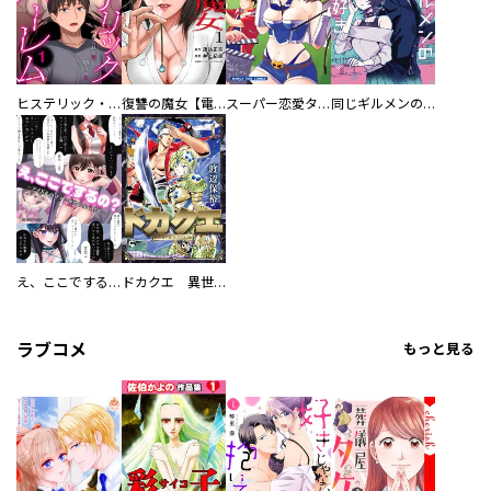
ヒステリック・ハーレム～搾られる男と堕ちる女～【電子単行本版】
復讐の魔女【電子単行本版】
スーパー恋愛タイム！～現場でドＳな彼女は自宅でデレる～
同じギルメンの声が好き
え、ここでするの？ アイドルのファンが知らない日常
ドカクエ 異世界ドカコッククエスト
ラブコメ
もっと見る