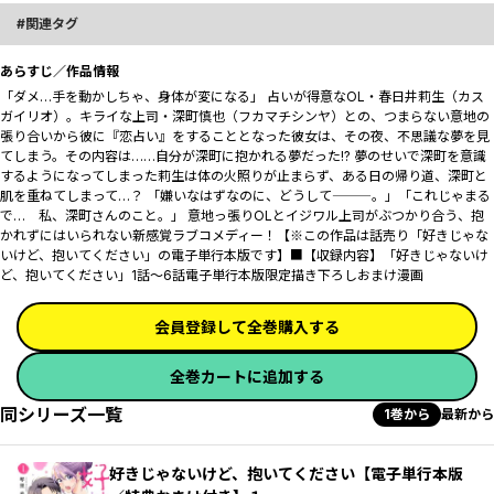
関連タグ
あらすじ／作品情報
「ダメ…手を動かしちゃ、身体が変になる――」 占いが得意なOL・春日井莉生（カス
ガイリオ）。キライな上司・深町慎也（フカマチシンヤ）との、つまらない意地の
張り合いから彼に『恋占い』をすることとなった彼女は、その夜、不思議な夢を見
てしまう。その内容は……自分が深町に抱かれる夢だった!? 夢のせいで深町を意識
するようになってしまった莉生は体の火照りが止まらず、ある日の帰り道、深町と
肌を重ねてしまって…？ 「嫌いなはずなのに、どうして―――。」「これじゃまる
で… 私、深町さんのこと――。」 意地っ張りOLとイジワル上司がぶつかり合う、抱
かれずにはいられない新感覚ラブコメディー！【※この作品は話売り「好きじゃな
いけど、抱いてください」の電子単行本版です】■【収録内容】「好きじゃないけ
ど、抱いてください」1話～6話電子単行本版限定描き下ろしおまけ漫画
会員登録して全巻購入する
全巻カートに追加する
同シリーズ一覧
1巻から
最新から
好きじゃないけど、抱いてください【電子単行本版