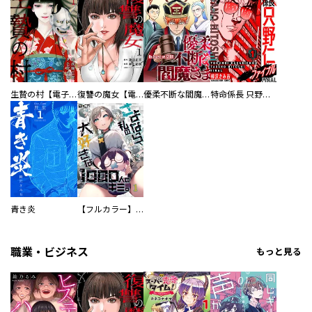
生贄の村【電子単行本版】
復讐の魔女【電子単行本版】
優柔不断な閻魔さま
特命係長 只野仁ファイナル 愛蔵版
青き炎
【フルカラー】さよなら、私の大好きな１０００人のキミ。
職業・ビジネス
もっと見る