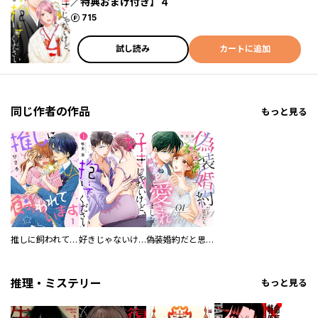
／特典おまけ付き】４
ポイント
715
試し読み
カートに追加
同じ作者の作品
もっと見る
推しに飼われています
好きじゃないけど、抱いてください
偽装婚約だと思ったら、イケメン御曹司に愛されました。
推理・ミステリー
もっと見る