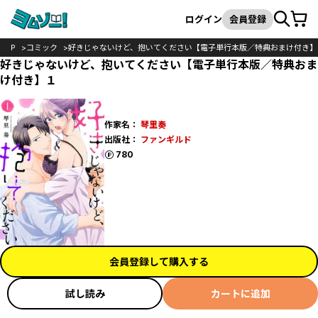
カート
検索
ログイン
会員登録
TOP
コミック
好きじゃないけど、抱いてください【電子単行本版／特典おまけ付き】
好きじゃないけど、抱いてください【電子単行本版／特典おま
け付き】１
作家名：
琴里奏
出版社：
ファンギルド
ポイント
780
会員登録して購入する
試し読み
カートに追加