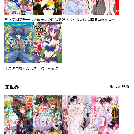
王立学園で唯一魔法が使えない庶民仲間のはずですよね～実は王子様で私を溺愛しているなんて告白はやめてください～
佐伯かよの作品集
好きじゃないけど、抱いてください【電子単行本版／特典おまけ付き】
葬儀屋タケコ～あなたの最期、叶えます【電子単行本版】
ミズダコちゃんからは逃げられない！
スーパー恋愛タイム！～現場でドＳな彼女は自宅でデレる～
異世界
もっと見る