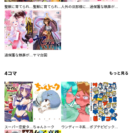
聖獣に育てられた少年の異世界ゆるり放浪記～神様からもらったチート魔法で、仲間たちとスローライフを満喫中～
聖獣に育てられた少年の異世界ゆるり放浪記～神様からもらったチート魔法で、仲間たちとスローライフを満喫中～【分冊版】
人外の旦那様に娶られ毎晩ナカまで愛される…。アンソロジー
過保護な執事が私の婚活を邪魔してきます！ 分冊版
過保護な執事が私の婚活を邪魔してきます！
ヤマ台国
4コマ
もっと見る
スーパー恋愛タイム！～現場でドＳな彼女は自宅でデレる～
ちゅんトーク
ウンディーネ系彼氏
ポプテピピック SEASON EIGHT