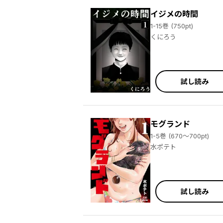
イジメの時間
1-15巻 (750pt)
くにろう
試し読み
モグランド
1-5巻 (670～700pt)
水ポテト
試し読み