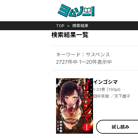
TOP
検索結果
検索結果一覧
キーワード：サスペンス
2727件中 1～20件表示中
インゴシマ
1-23巻 (700pt)
田中克樹 ／天下雌子
試し読み