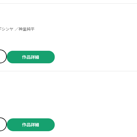
津覇圭一 ／上月亮 ／草下シンヤ ／神里純平
作品詳細
作品詳細