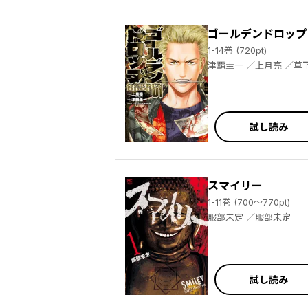
ゴールデンドロップ
1-14巻 (720pt)
試し読み
スマイリー
1-11巻 (700～770pt)
服部未定 ／服部未定
試し読み