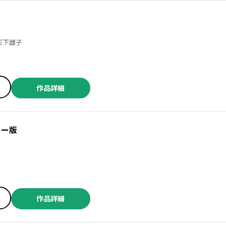
／上野将治 ／天下雌子
作品詳細
ラー版
作品詳細