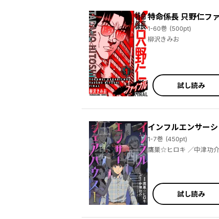
特命係長 只野仁フ
1-60巻 (500pt)
柳沢きみお
試し読み
インフルエンサーシ
1-7巻 (450pt)
鷹巣☆ヒロキ ／中津功
試し読み