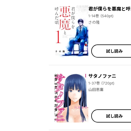
君が僕らを悪魔と呼
1-14巻 (540pt)
さの隆
試し読み
サタノファニ
1-37巻 (720pt)
山田恵庸
試し読み