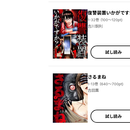
復讐装置いかがです
1-32巻 (100～120pt)
吉川鋭利
試し読み
さるまね
1-13巻 (640～700pt)
吉田薫
試し読み