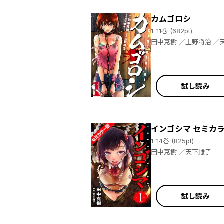
カムゴロシ
1-11巻 (682pt)
田中克樹 
試し読み
インゴシマ セミカ
1-14巻 (825pt)
田中克樹 ／天下雌子
試し読み