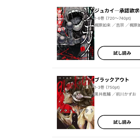
ジュカイ―承認欲求
1-6巻 (720～740pt)
試し読み
ブラックアウト
1-3巻 (750pt)
黒井嵐輔 ／前川かずお
試し読み