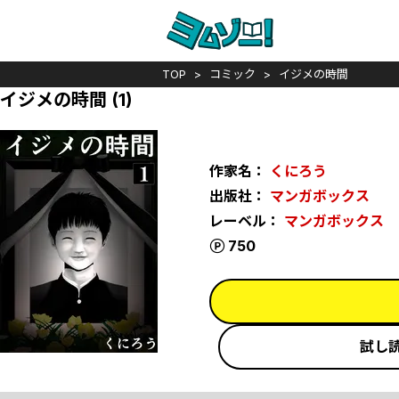
TOP
コミック
イジメの時間
イジメの時間 (1)
作家名：
くにろう
出版社：
マンガボックス
レーベル：
マンガボックス
ポイント
750
試し