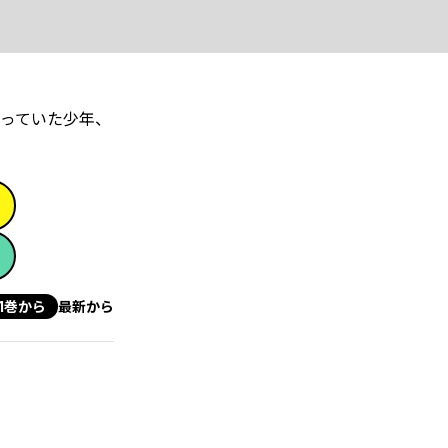
っていた少年、
1巻から
最新から