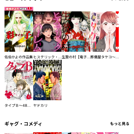
佐伯かよの作品集
ヒステリック・ハーレム～搾られる男と堕ちる女～【電子単行本版】
生贄の村【電子単行本版】
葬儀屋タケコ～あなたの最期、叶えます【電子単行本版】
タイプＢ～48時間後、致死率100％～【単話】
ヤドカリ
ギャグ・コメディ
もっと見る