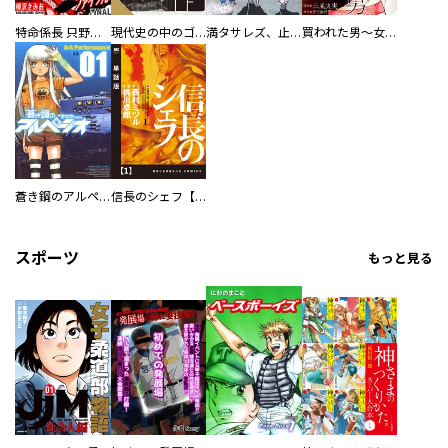
特命係長 只野仁ファイナル 愛蔵版
現代史の中のゴルゴ13
満タサレズ、止メラレズ
買われた男～女性限定快感セラピスト～【描き下ろしおまけ付き特装版】
蒼き鋼のアルペジオ
信長のシェフ【単話版】
スポーツ
もっと見る