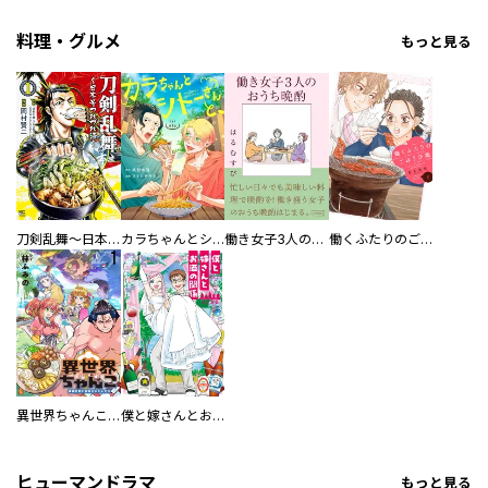
料理・グルメ
もっと見る
刀剣乱舞～日本号つれづれ酒～
カラちゃんとシトーさんと、 【分冊版】
働き女子3人のおうち晩酌
働くふたりのごほうび飯
異世界ちゃんこ～横綱目前に召喚されたんだが～ 【連載版】
僕と嫁さんとお酒の関係
ヒューマンドラマ
もっと見る