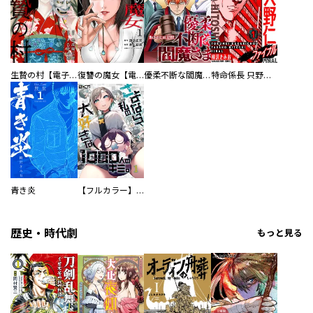
生贄の村【電子単行本版】
復讐の魔女【電子単行本版】
優柔不断な閻魔さま
特命係長 只野仁ファイナル 愛蔵版
青き炎
【フルカラー】さよなら、私の大好きな１０００人のキミ。
歴史・時代劇
もっと見る