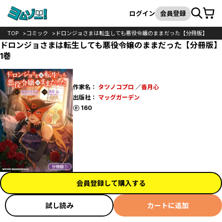
カート
検索
ログイン
会員登録
TOP
コミック
ドロンジョさまは転生しても悪役令嬢のままだった【分冊版】
ドロンジョさまは転生しても悪役令嬢のままだった【分冊版】
1巻
作家名：
タツノコプロ
／
香月心
出版社：
マッグガーデン
ポイント
160
会員登録して購入する
試し読み
カートに追加