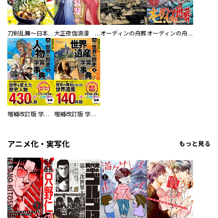
刀剣乱舞～日本号つれづれ酒～
大正夜伽浪漫 －金曜日の花嫁—
オーディンの舟葬
オーディンの舟葬 分冊版
増補改訂版 学研まんが NEW世界の歴史 別巻 人物学習事典
増補改訂版 学研まんが NEW世界の歴史 別巻 世界遺産学習事典
アニメ化・実写化
もっと見る