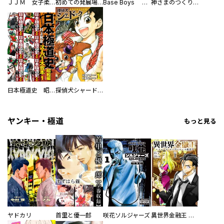
ＪＪＭ 女子柔道部物語 社会人編
初めての発展場 【白抜き修正版】
Base Boys 新装版
神さまのつくりかた。スーパー大合本
日本極道史 昭和編 スーパー大合本
探偵犬シャードック（新装版）
ヤンキー・極道
もっと見る
ヤドカリ
首里と優一郎
咲花ソルジャーズ
異世界金融王 ～クローネ・ゴルディオンの覇道～