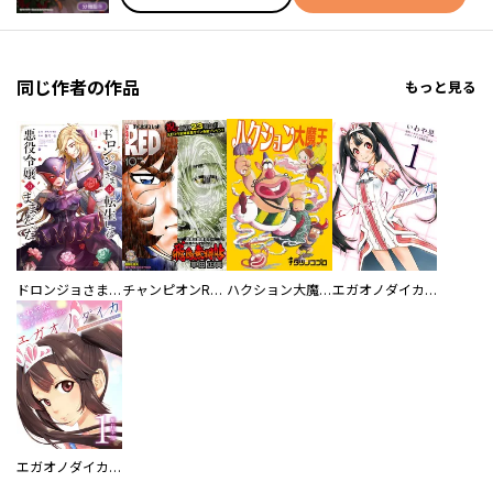
同じ作者の作品
もっと見る
ドロンジョさまは転生しても悪役令嬢のままだった
チャンピオンRED
ハクション大魔王
エガオノダイカ Ｅｍｏｔｉｏｎａｌ ｓｉｄｅ
エガオノダイカ Ｅｍｏｔｉｏｎａｌ ｓｉｄｅ【単行本版】