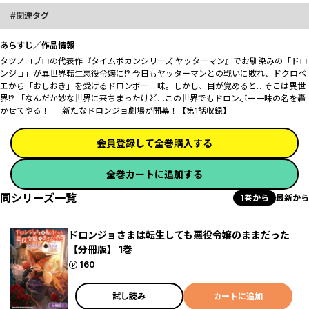
関連タグ
あらすじ／作品情報
タツノコプロの代表作『タイムボカンシリーズ ヤッターマン』でお馴染みの「ドロ
ンジョ」が異世界転生悪役令嬢に!? 今日もヤッターマンとの戦いに敗れ、ドクロベ
エから「おしおき」を受けるドロンボー一味。しかし、目が覚めると…そこは異世
界!? 「なんだか妙な世界に来ちまったけど…この世界でもドロンボー一味の名を轟
かせてやる！ 」 新たなドロンジョ劇場が開幕！【第1話収録】
会員登録して全巻購入する
全巻カートに追加する
同シリーズ一覧
1巻から
最新から
ドロンジョさまは転生しても悪役令嬢のままだった
【分冊版】 1巻
ポイント
160
試し読み
カートに追加