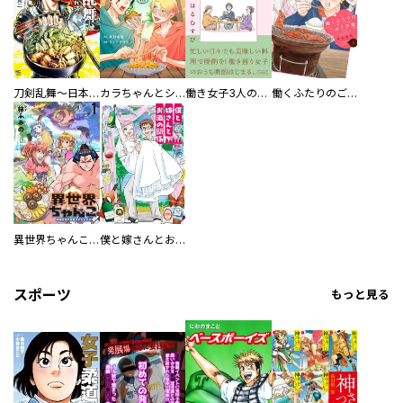
刀剣乱舞～日本号つれづれ酒～
カラちゃんとシトーさんと、 【分冊版】
働き女子3人のおうち晩酌
働くふたりのごほうび飯
異世界ちゃんこ～横綱目前に召喚されたんだが～ 【連載版】
僕と嫁さんとお酒の関係
スポーツ
もっと見る