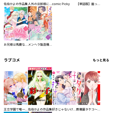
佐伯かよの作品集
人外の旦那様に娶られ毎晩ナカまで愛される…。アンソロジー
comic Picky
【単話版】崖っぷち令嬢ですが、意地と策略で幸せになります！シリーズ
お兄様は馬鹿なんですか？～地味王女は婚約破棄に巻き込まれる～
メンヘラ製造機の公爵令息（過保護）が溺愛してきます
ラブコメ
もっと見る
王立学園で唯一魔法が使えない庶民仲間のはずですよね～実は王子様で私を溺愛しているなんて告白はやめてください～
佐伯かよの作品集
好きじゃないけど、抱いてください【電子単行本版／特典おまけ付き】
葬儀屋タケコ～あなたの最期、叶えます【電子単行本版】