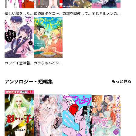
優しい顔をした親友は、夫と不倫して私の家に入り込んできた。
葬儀屋タケコ～あなたの最期、叶えます【電子単行本版】
奴隷を調教してハーレム作る
同じギルメンの声が好き
カワイイ恋は着飾らない
カラちゃんとシトーさんと、 【分冊版】
アンソロジー・短編集
もっと見る