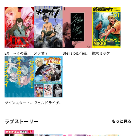
EX ～その賞金稼ぎは、世界の出口を探す～【単行本版】
メテオ７
Stella bit／es【単話版】
終末ミッケ
ツインスター・サイクロン・ランナウェイ
ヴェルドライチオシ聖典パック 『転スラ』ミニ画集付き シリウス人気作３選
ラブストーリー
もっと見る