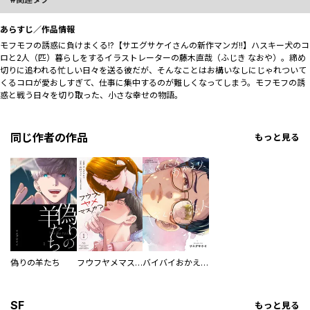
あらすじ／作品情報
モフモフの誘惑に負けまくる!?【サエグサケイさんの新作マンガ!!】ハスキー犬のコ
ロと2人（匹）暮らしをするイラストレーターの藤木直哉（ふじき なおや）。締め
切りに追われる忙しい日々を送る彼だが、そんなことはお構いなしにじゃれついて
くるコロが愛おしすぎて、仕事に集中するのが難しくなってしまう。モフモフの誘
惑と戦う日々を切り取った、小さな幸せの物語。
同じ作者の作品
もっと見る
偽りの羊たち
フウフヤメマスカ？
バイバイおかえり、ぼくの恋人
SF
もっと見る