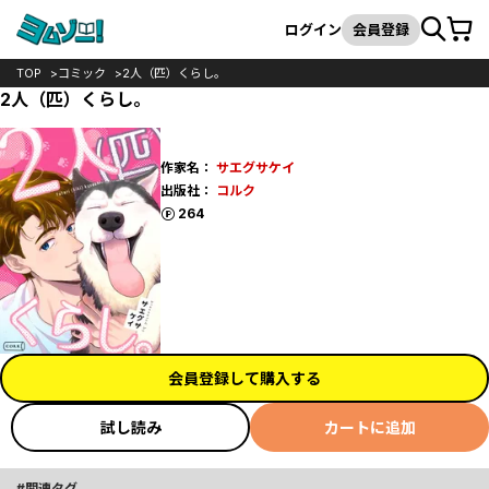
カート
検索
ログイン
会員登録
TOP
コミック
2人（匹）くらし。
2人（匹）くらし。
作家名：
サエグサケイ
出版社：
コルク
ポイント
264
会員登録して購入する
試し読み
カートに追加
関連タグ