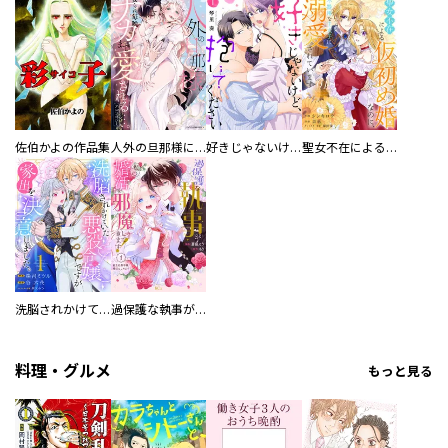
佐伯かよの作品集
人外の旦那様に娶られ毎晩ナカまで愛される…。アンソロジー
好きじゃないけど、抱いてください【電子単行本版／特典おまけ付き】
聖女不在による仮初め婚なのに、不器用な王太子に溺愛されています【電子単行本版／特典おまけ付き】
洗脳されかけていた悪役令嬢ですが家出を決意しました。【電子単行本版／特典おまけ付き】
過保護な執事が私の婚活を邪魔してきます！ 分冊版
料理・グルメ
もっと見る