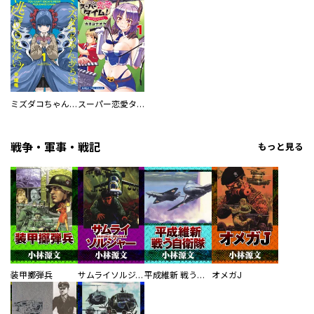
ミズダコちゃんからは逃げられない！
スーパー恋愛タイム！～現場でドＳな彼女は自宅でデレる～
戦争・軍事・戦記
もっと見る
装甲擲弾兵
サムライソルジャー SAMURAI SOLDIER
平成維新 戦う自衛隊
オメガJ