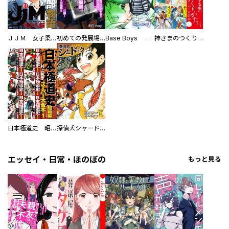
ＪＪＭ 女子柔道部物語 社会人編
初めての発展場 【白抜き修正版】
Base Boys 新装版
神さまのつくりかた。スーパー大合本
日本極道史 昭和編 スーパー大合本
探偵犬シャードック（新装版）
エッセイ・日常・ほのぼの
もっと見る