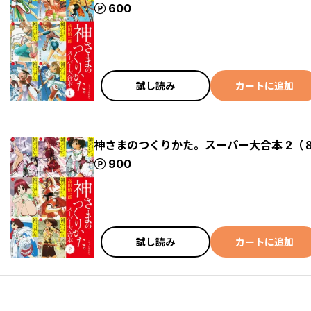
ポイント
600
試し読み
カートに追加
神さまのつくりかた。スーパー大合本 2（８
ポイント
900
試し読み
カートに追加