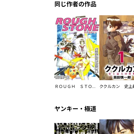
同じ作者の作品
ＲＯＵＧＨ ＳＴＯＮＥ 高田慎一郎短編集
ヤンキー・極道