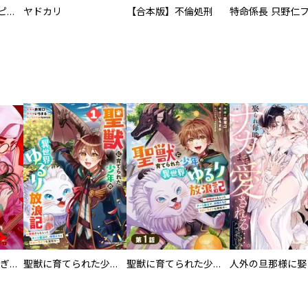
逃亡者～アスクレピオスの杖～
ヤドカリ
【合本版】不倫処刑
EX ～その賞金稼ぎは、世界の出口を探す～【単行本版】
聖獣に育てられた少年の異世界ゆるり放浪記～神様からもらったチート魔法で、仲間たちとスローライフを満喫中～
聖獣に育てられた少年の異世界ゆるり放浪記～神様からもらったチート魔法で、仲間たちとスローライフを満喫中～【分冊版】