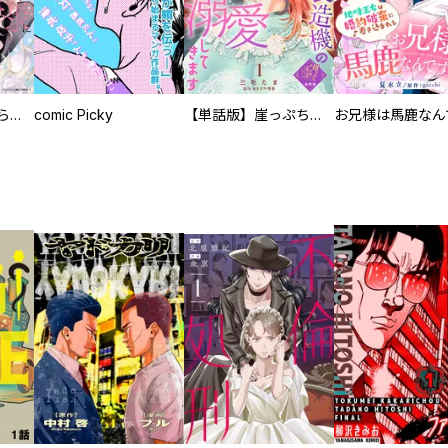
人外の旦那様に娶られ毎晩ナカまで愛される…。アンソロジー
comic Picky
【単話版】崖っぷち令嬢ですが、意地と策略で幸せになります！シリーズ