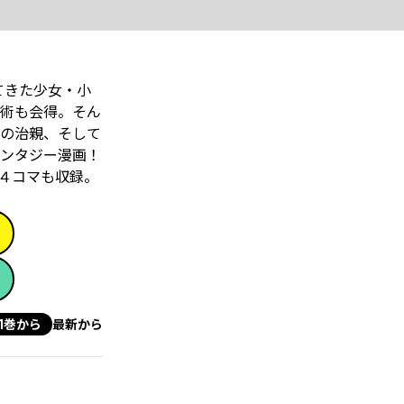
てきた少女・小
術も会得。そん
兄の治親、そして
ンタジー漫画！
４コマも収録。
1巻から
最新から