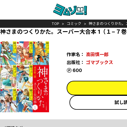
TOP
コミック
神さまのつくりかた。
神さまのつくりかた。スーパー大合本 1（１−７
作家名：
高田慎一郎
出版社：
ゴマブックス
ポイント
600
試し