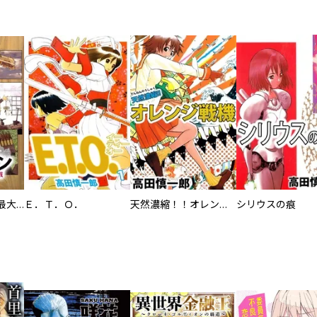
ククルカン 史上最大の作戦
Ｅ．Ｔ．Ｏ．
天然濃縮！！オレンジ戦機
シリウスの痕