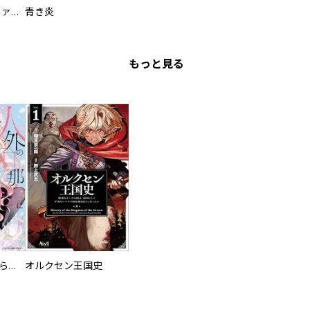
特命係長 只野仁ファイナル 愛蔵版
青き炎
もっと見る
人外の旦那様に娶られ毎晩ナカまで愛される…。アンソロジー
オルクセン王国史