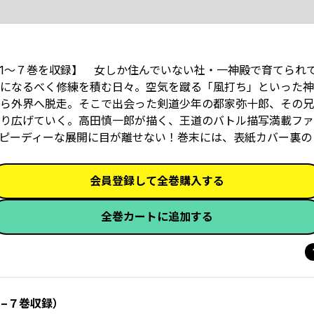
1～７巻を収録】 女しか住んでいない社・一神殿で育てられ
になるべく修練を積む日々。空気を蹴る「風打ち」といった神
から外界へ脱走。そこで出会った剣道少年の都家弥十郎、その
り広げていく。高田慎一郎が描く、王道のバトル描写満載ファ
ピーディーな展開に目が離せない！巻末には、表紙カバー裏の
会員登録して全巻購入する
全巻カートに追加する
１−７巻収録）