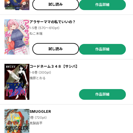
試し読み
作品詳細
アラサーママの私でいいの？
1-5巻 (570～610pt)
ねこ末端
試し読み
作品詳細
コードネーム３４８【サシバ】
1-8巻 (300pt)
篠原とおる
作品詳細
SMUGGLER
1巻 (720pt)
真鍋昌平