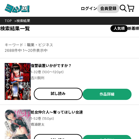
カート
検索
ログイン
会員登録
TOP
検索結果
検索結果一覧
人気順
新着順
キーワード：職業・ビジネス
2688件中 1～20件表示中
復讐装置いかがですか？
1-32巻 (100～120pt)
吉川鋭利
試し読み
作品詳細
処女仲介人～奪ってほしい女達
1-52巻 (150pt)
橋浦健太