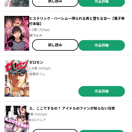
試し読み
作品詳細
ヒステリック・ハーレム～搾られる男と堕ちる女～【電子単
行本版】
1-2巻 (720pt)
綾乃るみ
試し読み
作品詳細
ゼロセン
1-8巻 (540pt)
加瀬あつし
作品詳細
え、ここでするの？ アイドルのファンが知らない日常
1巻 (400pt)
BSSマニア