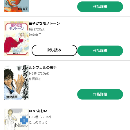
作品詳細
華やかなモノトーン
1巻 (720pt)
神奈幸子
試し読み
作品詳細
ルシフェルの右手
1-6巻 (720pt)
芹沢直樹
作品詳細
Ｎｓ’あおい
1-32巻 (720pt)
こしのりょう