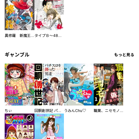
異修羅 新魔王戦争
タイプＢ～48時間後、致死率100％～【単話】
ギャンブル
もっと見る
ちぃ
回胴創世記 パチスロを創った男達
うみんChu♡
職業、ニセモノ～あなたに偽は見抜けない【電子単行本版】