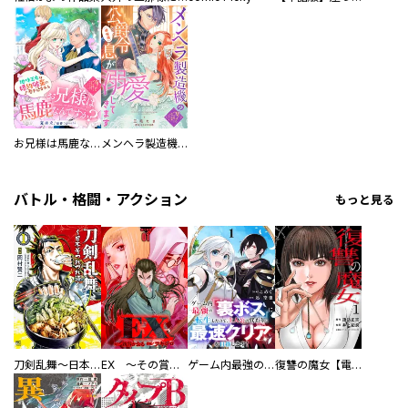
お兄様は馬鹿なんですか？～地味王女は婚約破棄に巻き込まれる～
メンヘラ製造機の公爵令息（過保護）が溺愛してきます
バトル・格闘・アクション
もっと見る
刀剣乱舞～日本号つれづれ酒～
EX ～その賞金稼ぎは、世界の出口を探す～【単行本版】
ゲーム内最強の『裏ボス』に転生したので、主人公の代わりに最速クリアを目指します！【電子単行本版】
復讐の魔女【電子単行本版】