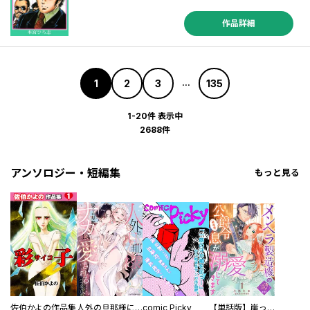
作品詳細
1
2
3
135
...
1-20件 表示中
2688件
アンソロジー・短編集
もっと見る
佐伯かよの作品集
人外の旦那様に娶られ毎晩ナカまで愛される…。アンソロジー
comic Picky
【単話版】崖っぷち令嬢ですが、意地と策略で幸せになります！シリーズ