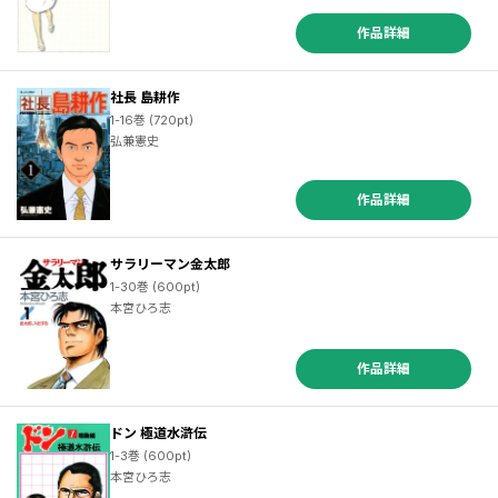
作品詳細
社長 島耕作
1-16巻 (720pt)
弘兼憲史
作品詳細
サラリーマン金太郎
1-30巻 (600pt)
本宮ひろ志
作品詳細
ドン 極道水滸伝
1-3巻 (600pt)
本宮ひろ志