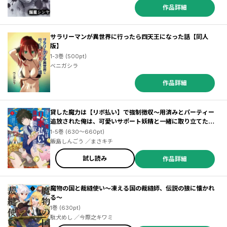
作品詳細
サラリーマンが異世界に行ったら四天王になった話【同人
版】
1-3巻 (500pt)
ベニガシラ
作品詳細
貸した魔力は【リボ払い】で強制徴収～用済みとパーティー
追放された俺は、可愛いサポート妖精と一緒に取り立てた魔
力を運用して最強を目指す。～
1-5巻 (630～660pt)
飯島しんごう ／まさキチ
試し読み
作品詳細
魔物の国と裁縫使い～凍える国の裁縫師、伝説の狼に懐かれ
る～
1巻 (630pt)
駄犬めし ／今際之キワミ