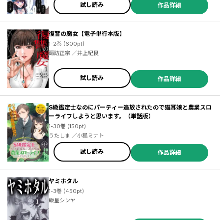
試し読み
作品詳細
復讐の魔女【電子単行本版】
1-2巻 (600pt)
諏訪正宗 ／井上紀良
試し読み
作品詳細
S級鑑定士なのにパーティー追放されたので猫耳娘と農業スロ
ーライフしようと思います。（単話版）
1-30巻 (150pt)
うたしま ／小狐ミナト
試し読み
作品詳細
ヤミホタル
1-3巻 (450pt)
飯星シンヤ