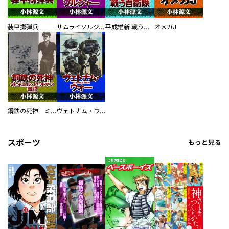
装甲擲弾兵
サムライソルジャー SAMURAI SOLDIER
平成維新 戦う自衛隊
オメガJ
鋼鉄の死神 ミヒャエル・ビットマン戦記
ヴェトナム・ウォー VIETNAM WAR
スポーツ
もっと見る