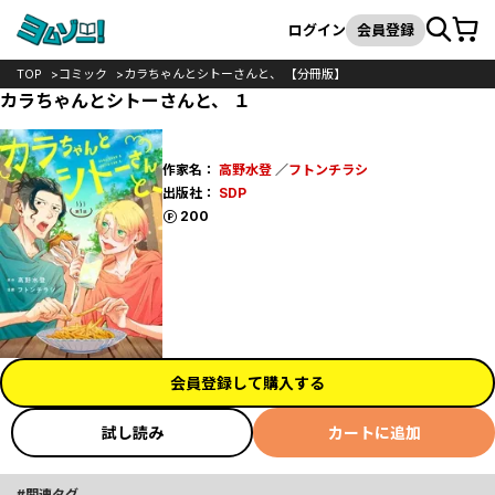
カート
検索
ログイン
会員登録
TOP
コミック
カラちゃんとシトーさんと、 【分冊版】
カラちゃんとシトーさんと、 １
作家名：
高野水登
／
フトンチラシ
出版社：
SDP
ポイント
200
会員登録して購入する
試し読み
カートに追加
関連タグ