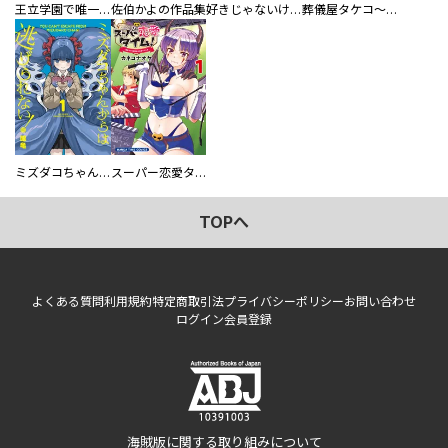
王立学園で唯一魔法が使えない庶民仲間のはずですよね～実は王子様で私を溺愛しているなんて告白はやめてください～
佐伯かよの作品集
好きじゃないけど、抱いてください【電子単行本版／特典おまけ付き】
葬儀屋タケコ～あなたの最期、叶えます【電子単行本版】
ミズダコちゃんからは逃げられない！
スーパー恋愛タイム！～現場でドＳな彼女は自宅でデレる～
TOPへ
よくある質問
利用規約
特定商取引法
プライバシーポリシー
お問い合わせ
ログイン
会員登録
海賊版に関する取り組みについて