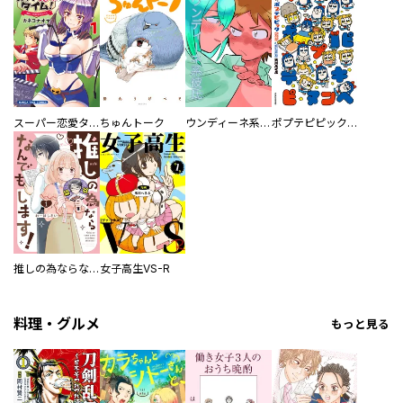
スーパー恋愛タイム！～現場でドＳな彼女は自宅でデレる～
ちゅんトーク
ウンディーネ系彼氏
ポプテピピック SEASON EIGHT
推しの為ならなんでもします！
女子高生VS-R
料理・グルメ
もっと見る