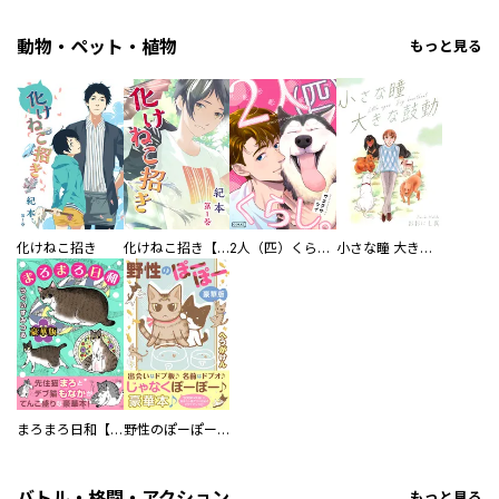
動物・ペット・植物
もっと見る
化けねこ招き
化けねこ招き【描きおろし付合冊版】
2人（匹）くらし。
小さな瞳 大きな鼓動
まろまろ日和【豪華版】
野性のぽーぽー【豪華版】
バトル・格闘・アクション
もっと見る