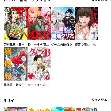
刀剣乱舞～日本号つれづれ酒～
EX ～その賞金稼ぎは、世界の出口を探す～【単行本版】
ゲーム内最強の『裏ボス』に転生したので、主人公の代わりに最速クリアを目指します！【電子単行本版】
復讐の魔女【電子単行本版】
異修羅 新魔王戦争
タイプＢ～48時間後、致死率100％～【単話】
4コマ
もっと見る