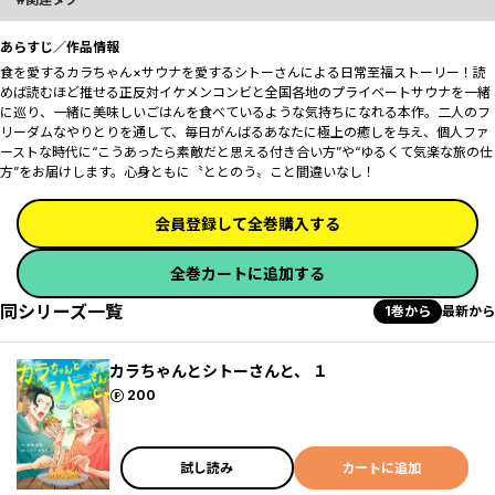
あらすじ／作品情報
食を愛するカラちゃん×サウナを愛するシトーさんによる日常至福ストーリー！読
めば読むほど推せる正反対イケメンコンビと全国各地のプライベートサウナを一緒
に巡り、一緒に美味しいごはんを食べているような気持ちになれる本作。二人のフ
リーダムなやりとりを通して、毎日がんばるあなたに極上の癒しを与え、個人ファ
ーストな時代に“こうあったら素敵だと思える付き合い方”や“ゆるくて気楽な旅の仕
方”をお届けします。心身ともに〝ととのう〟こと間違いなし！
会員登録して全巻購入する
全巻カートに追加する
同シリーズ一覧
1巻から
最新から
カラちゃんとシトーさんと、 １
ポイント
200
試し読み
カートに追加