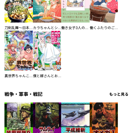
刀剣乱舞～日本号つれづれ酒～
カラちゃんとシトーさんと、 【分冊版】
働き女子3人のおうち晩酌
働くふたりのごほうび飯
異世界ちゃんこ～横綱目前に召喚されたんだが～ 【連載版】
僕と嫁さんとお酒の関係
戦争・軍事・戦記
もっと見る