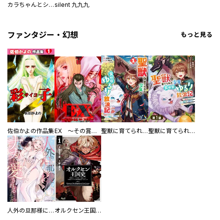
カラちゃんとシトーさんと、
silent 九九九
ファンタジー・幻想
もっと見る
佐伯かよの作品集
EX ～その賞金稼ぎは、世界の出口を探す～【単行本版】
聖獣に育てられた少年の異世界ゆるり放浪記～神様からもらったチート魔法で、仲間たちとスローライフを満喫中～
聖獣に育てられた少年の異世界ゆるり放浪記～神様からもらったチート魔法で、仲間たちとスローライフを満喫中～【分冊版】
人外の旦那様に娶られ毎晩ナカまで愛される…。アンソロジー
オルクセン王国史