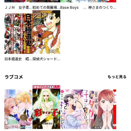
ＪＪＭ 女子柔道部物語 社会人編
初めての発展場 【白抜き修正版】
Base Boys 新装版
神さまのつくりかた。スーパー大合本
日本極道史 昭和編 スーパー大合本
探偵犬シャードック（新装版）
ラブコメ
もっと見る