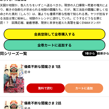
天国か地獄か、咎人たちをいずこへ送るべきか。現世の人口爆発～死者の増大によ
り、裁きの効率化が求められる地獄の閻魔たち。だが、第三法廷の閻魔に新しく任
命された真利（しんり）は、誰よりも優柔不断な性格で知られる男。ヤツが担当す
る法廷は常に紛糾し、地獄のトレンドに逆行していた。どうするどうなる罪と
罰！？ 因果応報、勧善懲悪、現世と来世を超えた真理を描くENMAマンガ!!
会員登録して全巻購入する
全巻カートに追加する
同シリーズ一覧
1巻から
最新から
優柔不断な閻魔さま 1話
ポイント
0
無料で読む
カートに追加
優柔不断な閻魔さま 2話
ポイント
0