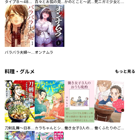
タイプＢ～48時間後、致死率100％～【単話】
百々とお狐の見習い巫女生活【単行本版】
かのとこと～武蔵花町怪話譚～ 【連載版】
死ニガミ少女とスマホ神
バラバラ夫婦～手足をなくした夫はまだ生きてる
オンナムラ
料理・グルメ
もっと見る
刀剣乱舞～日本号つれづれ酒～
カラちゃんとシトーさんと、 【分冊版】
働き女子3人のおうち晩酌
働くふたりのごほうび飯