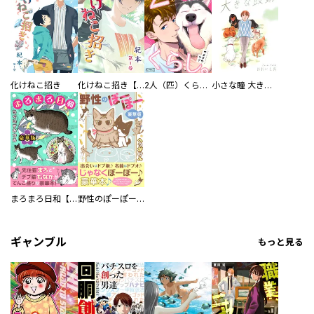
化けねこ招き
化けねこ招き【描きおろし付合冊版】
2人（匹）くらし。
小さな瞳 大きな鼓動
まろまろ日和【豪華版】
野性のぽーぽー【豪華版】
ギャンブル
もっと見る