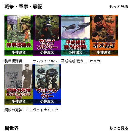
戦争・軍事・戦記
もっと見る
装甲擲弾兵
サムライソルジャー SAMURAI SOLDIER
平成維新 戦う自衛隊
オメガJ
鋼鉄の死神 ミヒャエル・ビットマン戦記
ヴェトナム・ウォー VIETNAM WAR
異世界
もっと見る