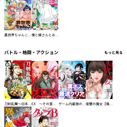
異世界ちゃんこ～横綱目前に召喚されたんだが～ 【連載版】
僕と嫁さんとお酒の関係
バトル・格闘・アクション
もっと見る
刀剣乱舞～日本号つれづれ酒～
EX ～その賞金稼ぎは、世界の出口を探す～【単行本版】
ゲーム内最強の『裏ボス』に転生したので、主人公の代わりに最速クリアを目指します！【電子単行本版】
復讐の魔女【電子単行本版】