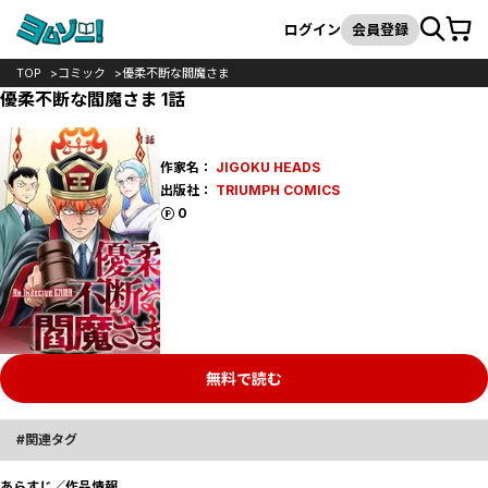
カート
検索
ログイン
会員登録
TOP
コミック
優柔不断な閻魔さま
優柔不断な閻魔さま 1話
作家名：
JIGOKU HEADS
出版社：
TRIUMPH COMICS
ポイント
0
無料で読む
関連タグ
あらすじ／作品情報