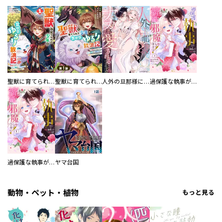
聖獣に育てられた少年の異世界ゆるり放浪記～神様からもらったチート魔法で、仲間たちとスローライフを満喫中～
聖獣に育てられた少年の異世界ゆるり放浪記～神様からもらったチート魔法で、仲間たちとスローライフを満喫中～【分冊版】
人外の旦那様に娶られ毎晩ナカまで愛される…。アンソロジー
過保護な執事が私の婚活を邪魔してきます！ 分冊版
過保護な執事が私の婚活を邪魔してきます！
ヤマ台国
動物・ペット・植物
もっと見る