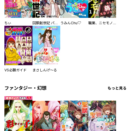
ちぃ
回胴創世記 パチスロを創った男達
うみんChu♡
職業、ニセモノ～あなたに偽は見抜けない【電子単行本版】
VS必勝ガイド
まさしんげ～る
ファンタジー・幻想
もっと見る