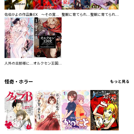
佐伯かよの作品集
EX ～その賞金稼ぎは、世界の出口を探す～【単行本版】
聖獣に育てられた少年の異世界ゆるり放浪記～神様からもらったチート魔法で、仲間たちとスローライフを満喫中～
聖獣に育てられた少年の異世界ゆるり放浪記～神様からもらったチート魔法で、仲間たちとスローライフを満喫中～【分冊版】
人外の旦那様に娶られ毎晩ナカまで愛される…。アンソロジー
オルクセン王国史
怪奇・ホラー
もっと見る