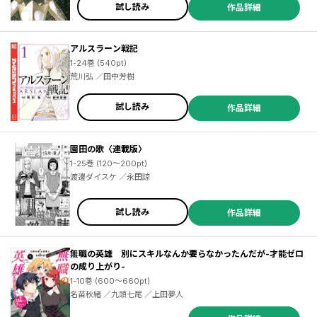
試し読み
作品詳細
アルスラーン戦記
1-24巻 (540pt)
荒川弘 ／田中芳樹
試し読み
作品詳細
園田の歌〈連載版〉
1-25巻 (120～200pt)
渡邊ダイスケ ／永田諒
試し読み
作品詳細
無職の英雄 別にスキルなんか要らなかったんだが-才能ゼロ
の成り上がり-
1-10巻 (600～660pt)
名苗秋緒 ／九頭七尾 ／上田夢人