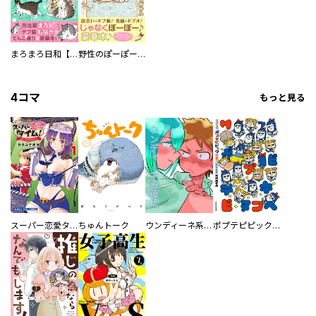
まろまろ日和【豪華版】
野性のぽーぽー【豪華版】
4コマ
もっと見る
スーパー恋愛タイム！～現場でドＳな彼女は自宅でデレる～
ちゅんトーク
ウンディーネ系彼氏
ポプテピピック SEASON EIGHT