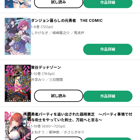
試し読み
作品詳細
ダンジョン暮らしの元勇者 THE COMIC
1-8巻 (720pt)
しかげなぎ ／峰崎龍之介 ／馬克杯
作品詳細
鶯谷デッドゾーン
1-10巻 (789pt)
井深みつ ／三日閉両
試し読み
作品詳細
勇者パーティを追い出された器用貧乏 ～パーティ事情で付
与術士をやっていた剣士、万能へと至る～
1-19巻 (690～720pt)
よねぞう ／都神樹 ／きさらぎゆり