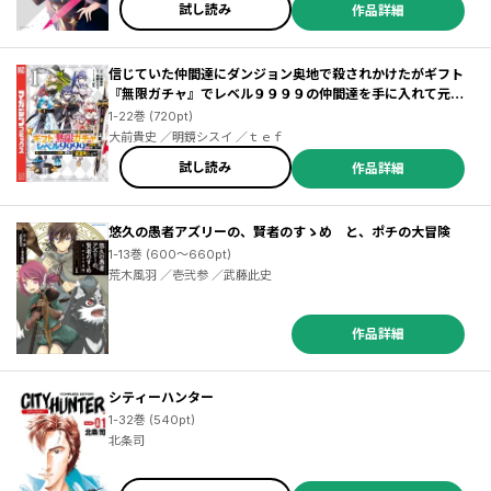
試し読み
作品詳細
信じていた仲間達にダンジョン奥地で殺されかけたがギフト
『無限ガチャ』でレベル９９９９の仲間達を手に入れて元パ
ーティーメンバーと世界に復讐＆『ざまぁ！』します！
1-22巻 (720pt)
大前貴史 ／明鏡シスイ ／ｔｅｆ
試し読み
作品詳細
悠久の愚者アズリーの、賢者のすゝめ と、ポチの大冒険
1-13巻 (600～660pt)
荒木風羽 ／壱弐参 ／武藤此史
作品詳細
シティーハンター
1-32巻 (540pt)
北条司