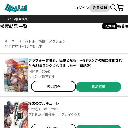
カート
検索
ログイン
会員登録
TOP
検索結果
検索結果一覧
人気順
新着順
キーワード：バトル・格闘・アクション
4411件中 1～20件表示中
アラフォー冒険者、伝説となる ～SSランクの娘に強化され
たらSSSランクになりました～（単話版）
1-64巻 (150pt)
タッ公 ／延野正行
試し読み
作品詳細
終末のワルキューレ
1-28巻 (660～720pt)
アジチカ ／梅村真也 ／フクイタクミ