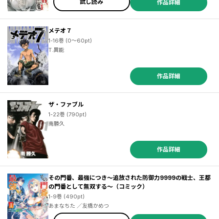
試し読み
作品詳細
メテオ７
1-16巻 (0～60pt)
T.異能
作品詳細
ザ・ファブル
1-22巻 (790pt)
南勝久
作品詳細
その門番、最強につき～追放された防御力9999の戦士、王都
の門番として無双する～（コミック）
1-9巻 (490pt)
あまなちた ／友橋かめつ