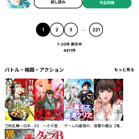
試し読み
作品詳細
1
2
3
221
...
1-20件 表示中
4411件
バトル・格闘・アクション
もっと見る
刀剣乱舞～日本号つれづれ酒～
EX ～その賞金稼ぎは、世界の出口を探す～【単行本版】
ゲーム内最強の『裏ボス』に転生したので、主人公の代わりに最速クリアを目指します！【電子単行本版】
復讐の魔女【電子単行本版】