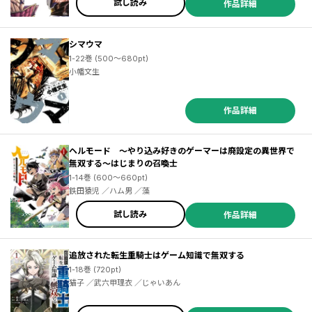
試し読み
作品詳細
シマウマ
1-22巻 (500～680pt)
小幡文生
作品詳細
ヘルモード ～やり込み好きのゲーマーは廃設定の異世界で
無双する～はじまりの召喚士
1-14巻 (600～660pt)
鉄田猿児 ／ハム男 ／藻
試し読み
作品詳細
追放された転生重騎士はゲーム知識で無双する
1-18巻 (720pt)
猫子 ／武六甲理衣 ／じゃいあん