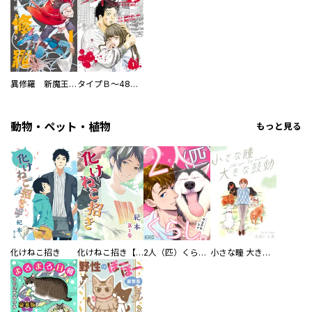
異修羅 新魔王戦争
タイプＢ～48時間後、致死率100％～【単話】
動物・ペット・植物
もっと見る
化けねこ招き
化けねこ招き【描きおろし付合冊版】
2人（匹）くらし。
小さな瞳 大きな鼓動