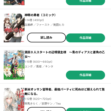
作品詳細
神眼の勇者（コミック）
1-14巻 (490pt)
白瀬岬 ／ファースト ／晃田ヒカ
試し読み
作品詳細
領民０人スタートの辺境領主様 ～青のディアスと蒼角の乙
女～
1-15巻 (600～660pt)
ユンボ ／風楼 ／キンタ
作品詳細
新米オッサン冒険者、最強パーティに死ぬほど鍛えられて無
敵になる。
1-12巻 (620～720pt)
岸馬きらく ／荻野ケン ／Tea