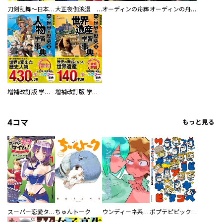
刀剣乱舞～日本号つれづれ酒～
大正夜伽浪漫 －金曜日の花嫁—
オーディンの舟葬
オーディンの舟葬 分冊版
増補改訂版 学研まんが NEW世界の歴史 別巻 人物学習事典
増補改訂版 学研まんが NEW世界の歴史 別巻 世界遺産学習事典
4コマ
もっと見る
スーパー恋愛タイム！～現場でドＳな彼女は自宅でデレる～
ちゅんトーク
ウンディーネ系彼氏
ポプテピピック SEASON EIGHT