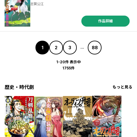
志賀公江
作品詳細
1
2
3
88
...
1-20件 表示中
1755件
歴史・時代劇
もっと見る