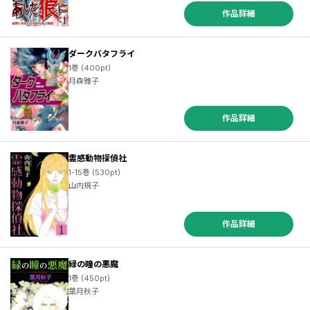
作品詳細
ダークバタフライ
1巻 (400pt)
月森雅子
作品詳細
霊感動物探偵社
1-15巻 (530pt)
山内規子
作品詳細
緑の瞳の悪魔
1巻 (450pt)
葉月秋子