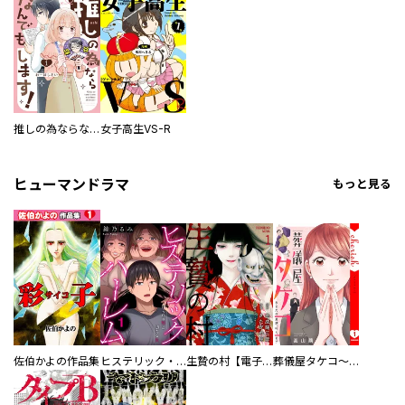
推しの為ならなんでもします！
女子高生VS-R
ヒューマンドラマ
もっと見る
佐伯かよの作品集
ヒステリック・ハーレム～搾られる男と堕ちる女～【電子単行本版】
生贄の村【電子単行本版】
葬儀屋タケコ～あなたの最期、叶えます【電子単行本版】