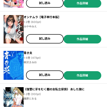
試し読み
作品詳細
オンナムラ【電子単行本版】
1-2巻 (600pt)
みや中みえ
試し読み
作品詳細
青き炎
1-6巻 (473pt)
柳沢きみお
試し読み
作品詳細
《復讐に牙をむく闇の女私立探偵》 あした狼に
1-2巻 (300pt)
篠原とおる