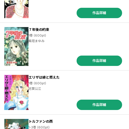
作品詳細
７年後の約束
1巻 (600pt)
紫垣まゆみ
作品詳細
エリザは緋と燃えた
1巻 (600pt)
志賀公江
作品詳細
トルファンの西
1-3巻 (600pt)