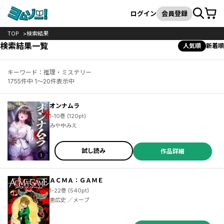
カート
検索
ログイン
会員登録
TOP
検索結果
検索結果一覧
人気順
新着順
キーワード：推理・ミステリー
1755件中 1～20件表示中
オンナムラ
1-10巻 (120pt)
みや中みえ
試し読み
作品詳細
ＡＣＭＡ：ＧＡＭＥ
1-22巻 (540pt)
恵広史 ／メーブ