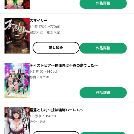
作品詳細
スマイリー
1-11巻 (700～770pt)
服部未定 ／服部未定
試し読み
作品詳細
ディストピア～移住先は不貞の島でした～
1-21巻 (0～140pt)
杉野アキユキ
作品詳細
種落とし村～掟は強制ハーレム～
1-8巻 (0～150pt)
みや中みえ