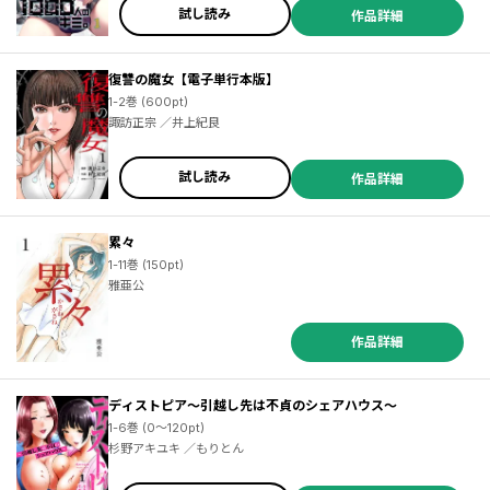
試し読み
作品詳細
復讐の魔女【電子単行本版】
1-2巻 (600pt)
諏訪正宗 ／井上紀良
試し読み
作品詳細
累々
1-11巻 (150pt)
雅亜公
作品詳細
ディストピア～引越し先は不貞のシェアハウス～
1-6巻 (0～120pt)
杉野アキユキ ／もりとん