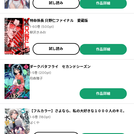
試し読み
作品詳細
特命係長 只野仁ファイナル 愛蔵版
1-60巻 (500pt)
柳沢きみお
試し読み
作品詳細
ダークバタフライ セカンドシーズン
1-5巻 (200pt)
月森雅子
作品詳細
【フルカラー】さよなら、私の大好きな１０００人のキミ。
1-6巻 (180pt)
ばくや