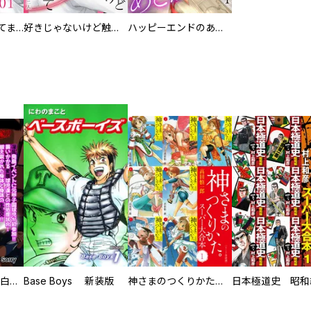
実は私、溺愛されてました！？ ～最低彼氏から最強彼氏へ～
好きじゃないけど触らせて～運命なのに気づかない二人～
ハッピーエンドのあとがきを
初めての発展場 【白抜き修正版】
Base Boys 新装版
神さまのつくりかた。スーパー大合本