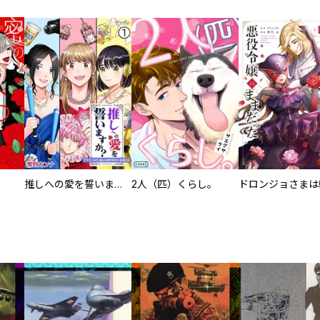
推しへの愛を誓いますか？～アラサー女子、推しは逃げぬが人生逃げる～
2人（匹）くらし。