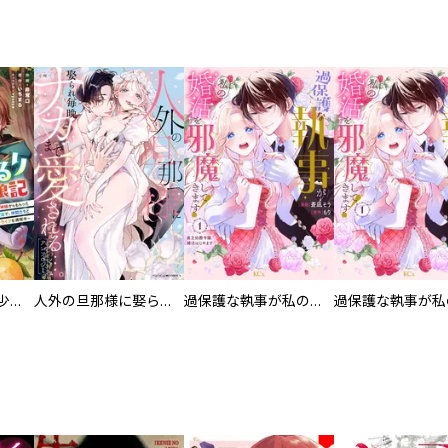
聖獣に育てられた少年の異世界ゆるり放浪記～神様からもらったチート魔法で、仲間たちとスローライフを満喫中～【分冊版】
人外の旦那様に娶られ毎晩ナカまで愛される…。アンソロジー
過保護な執事が私の婚活を邪魔してきます！ 分冊版