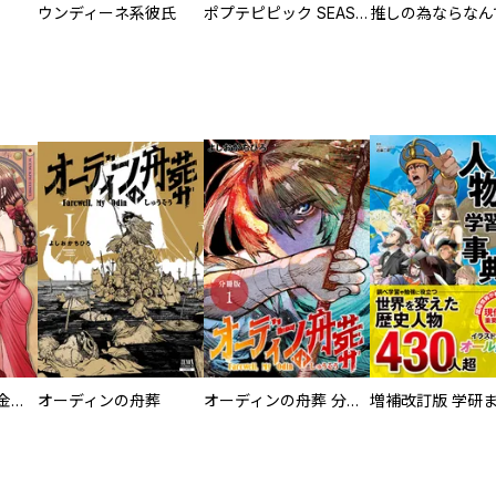
ウンディーネ系彼氏
ポプテピピック SEASON EIGHT
大正夜伽浪漫 －金曜日の花嫁—
オーディンの舟葬
オーディンの舟葬 分冊版