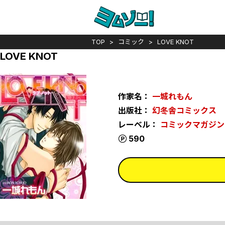
TOP
コミック
LOVE KNOT
LOVE KNOT
作家名：
一城れもん
出版社：
幻冬舎コミックス
レーベル：
コミックマガジン
ポイント
590