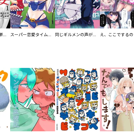
復讐の魔女【電子単行本版】
スーパー恋愛タイム！～現場でドＳな彼女は自宅でデレる～
同じギルメンの声が好き