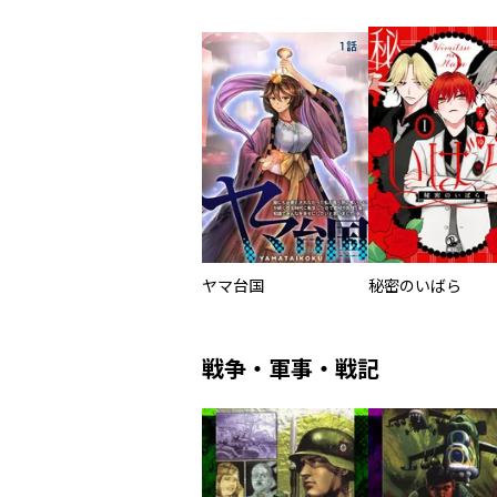
ヤマ台国
秘密のいばら
戦争・軍事・戦記