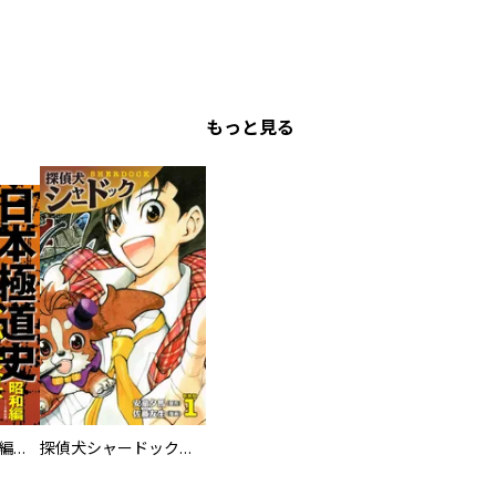
もっと見る
日本極道史 昭和編 スーパー大合本
探偵犬シャードック（新装版）