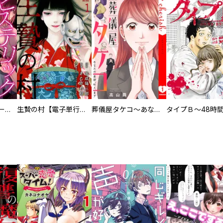
ヒステリック・ハーレム～搾られる男と堕ちる女～【電子単行本版】
生贄の村【電子単行本版】
葬儀屋タケコ～あなたの最期、叶えます【電子単行本版】