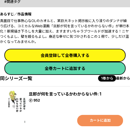
関連タグ
あらすじ／作品情報
真面目で仕事熱心なOLのカオルと、某巨大ネット掲示板に入り浸りのダンナが繰
り広げる、コミカルなWeb漫画「旦那が何を言っているかわからない件」が単行本
化！新規描き下ろしを大量に加え、ますますいちゃラブワールドが加速する！ニヤ
つくもよし、壁を殴るもよし。身近な幸せに気づかされるこの１冊で、少しだけ温
かくなってみませんか。
会員登録して全巻購入する
全巻カートに追加する
同シリーズ一覧
1巻から
最新から
旦那が何を言っているかわからない件: 1
ポイント
952
カートに追加