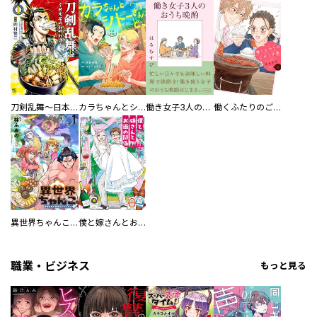
刀剣乱舞～日本号つれづれ酒～
カラちゃんとシトーさんと、 【分冊版】
働き女子3人のおうち晩酌
働くふたりのごほうび飯
異世界ちゃんこ～横綱目前に召喚されたんだが～ 【連載版】
僕と嫁さんとお酒の関係
職業・ビジネス
もっと見る