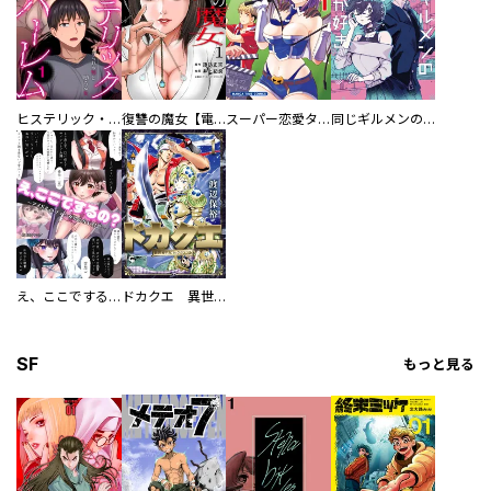
ヒステリック・ハーレム～搾られる男と堕ちる女～【電子単行本版】
復讐の魔女【電子単行本版】
スーパー恋愛タイム！～現場でドＳな彼女は自宅でデレる～
同じギルメンの声が好き
え、ここでするの？ アイドルのファンが知らない日常
ドカクエ 異世界ドカコッククエスト
SF
もっと見る