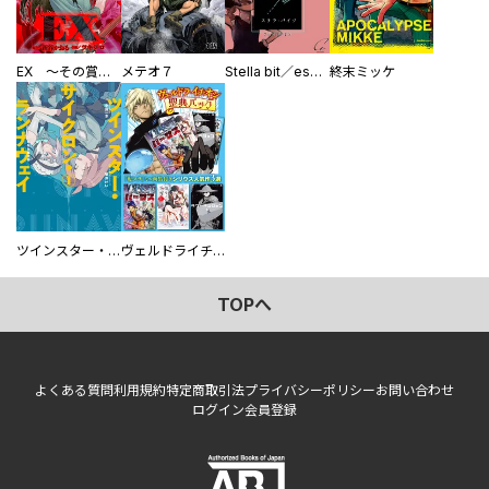
EX ～その賞金稼ぎは、世界の出口を探す～【単行本版】
メテオ７
Stella bit／es【単話版】
終末ミッケ
ツインスター・サイクロン・ランナウェイ
ヴェルドライチオシ聖典パック 『転スラ』ミニ画集付き シリウス人気作３選
TOPへ
よくある質問
利用規約
特定商取引法
プライバシーポリシー
お問い合わせ
ログイン
会員登録