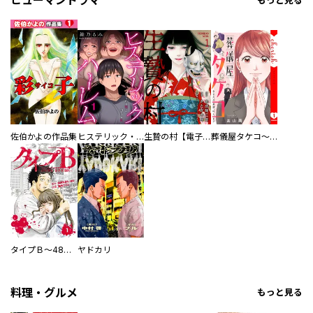
ヒューマンドラマ
もっと見る
佐伯かよの作品集
ヒステリック・ハーレム～搾られる男と堕ちる女～【電子単行本版】
生贄の村【電子単行本版】
葬儀屋タケコ～あなたの最期、叶えます【電子単行本版】
タイプＢ～48時間後、致死率100％～【単話】
ヤドカリ
料理・グルメ
もっと見る