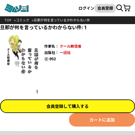
カート
検索
ログイン
会員登録
TOP
コミック
旦那が何を言っているかわからない件
旦那が何を言っているかわからない件: 1
作家名：
クール教信者
出版社：
一迅社
ポイント
952
会員登録して購入する
カートに追加