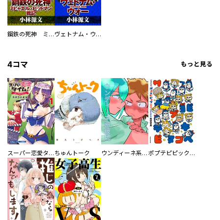
鋼鉄の死神 ミヒャエル・ビットマン戦記
ヴェトナム・ウォー VIETNAM WAR
4コマ
もっと見る
スーパー恋愛タイム！～現場でドＳな彼女は自宅でデレる～
ちゅんトーク
ウンディーネ系彼氏
ポプテピピック SEASON EIGHT