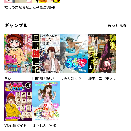
推しの為ならなんでもします！
女子高生VS-R
ギャンブル
もっと見る
ちぃ
回胴創世記 パチスロを創った男達
うみんChu♡
職業、ニセモノ～あなたに偽は見抜けない【電子単行本版】
VS必勝ガイド
まさしんげ～る