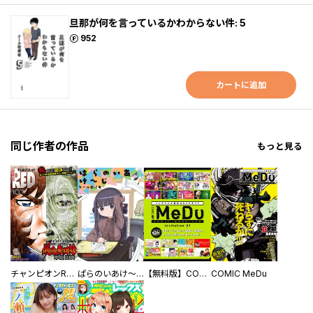
旦那が何を言っているかわからない件: 5
ポイント
952
カートに追加
同じ作者の作品
もっと見る
チャンピオンRED
ぱらのいあけ～じ
【無料版】COMIC MeDu Invitation
COMIC MeDu