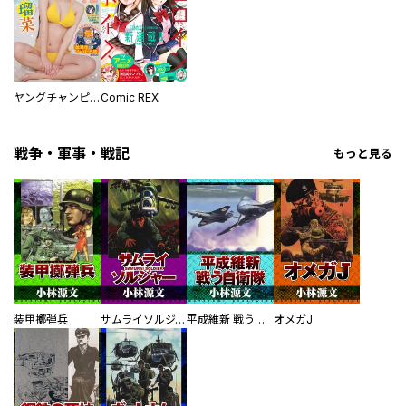
ヤングチャンピオン烈
Comic REX
戦争・軍事・戦記
もっと見る
装甲擲弾兵
サムライソルジャー SAMURAI SOLDIER
平成維新 戦う自衛隊
オメガJ