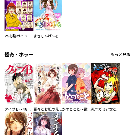
VS必勝ガイド
まさしんげ～る
怪奇・ホラー
もっと見る
タイプＢ～48時間後、致死率100％～【単話】
百々とお狐の見習い巫女生活【単行本版】
かのとこと～武蔵花町怪話譚～ 【連載版】
死ニガミ少女とスマホ神