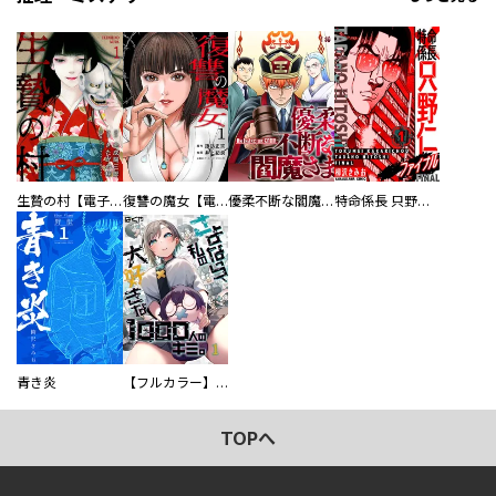
生贄の村【電子単行本版】
復讐の魔女【電子単行本版】
優柔不断な閻魔さま
特命係長 只野仁ファイナル 愛蔵版
青き炎
【フルカラー】さよなら、私の大好きな１０００人のキミ。
TOPへ