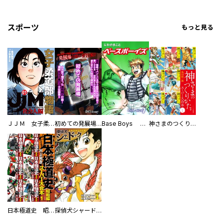
スポーツ
もっと見る
ＪＪＭ 女子柔道部物語 社会人編
初めての発展場 【白抜き修正版】
Base Boys 新装版
神さまのつくりかた。スーパー大合本
日本極道史 昭和編 スーパー大合本
探偵犬シャードック（新装版）