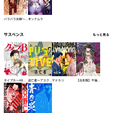
バラバラ夫婦～手足をなくした夫はまだ生きてる
オンナムラ
サスペンス
もっと見る
タイプＢ～48時間後、致死率100％～【単話】
逃亡者～アスクレピオスの杖～
ヤドカリ
【合本版】不倫処刑