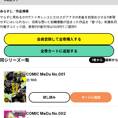
あらすじ／作品情報
ヤらずに死ねるか!!!ヴァイオレンスとエロスがアナタの本能を目覚めさせる!!!表現
せずにはいられない、切実な想いと初期衝動が詰まった作品を「愛づる」刺激系月
刊電子コミック誌、新発刊!!!創刊号は100円でご提供!!!
会員登録して全巻購入する
全巻カートに追加する
同シリーズ一覧
1巻から
最新から
COMIC MeDu No.001
ポイント
100
試し読み
カートに追加
COMIC MeDu No.002