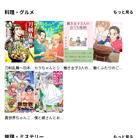
料理・グルメ
もっと見る
刀剣乱舞～日本号つれづれ酒～
カラちゃんとシトーさんと、 【分冊版】
働き女子3人のおうち晩酌
働くふたりのごほうび飯
異世界ちゃんこ～横綱目前に召喚されたんだが～ 【連載版】
僕と嫁さんとお酒の関係
推理・ミステリー
もっと見る