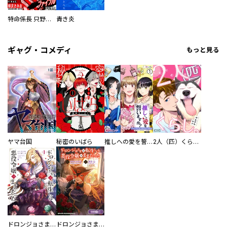
特命係長 只野仁ファイナル 愛蔵版
青き炎
ギャグ・コメディ
もっと見る
ヤマ台国
秘密のいばら
推しへの愛を誓いますか？～アラサー女子、推しは逃げぬが人生逃げる～
2人（匹）くらし。
ドロンジョさまは転生しても悪役令嬢のままだった
ドロンジョさまは転生しても悪役令嬢のままだった【分冊版】