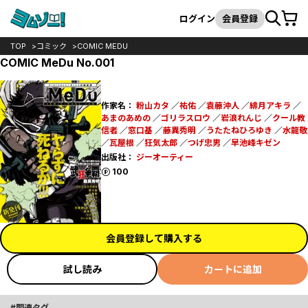
カート
検索
ログイン
会員登録
TOP
コミック
COMIC MEDU
COMIC MeDu No.001
作家名：
粉山カタ
／
祐佑
／
袁藤沖人
／
緋月アキラ
／
あまのあめの
／
ゴリラスロウ
／
岩浪れんじ
／
クール教
信者
／
窓口基
／
藤異秀明
／
うたたねひろゆき
／
水龍敬
／
瓦屋根
／
狂気太郎
／
つげ忠男
／
早池峰キゼン
出版社：
ジーオーティー
ポイント
100
会員登録して購入する
試し読み
カートに追加
関連タグ