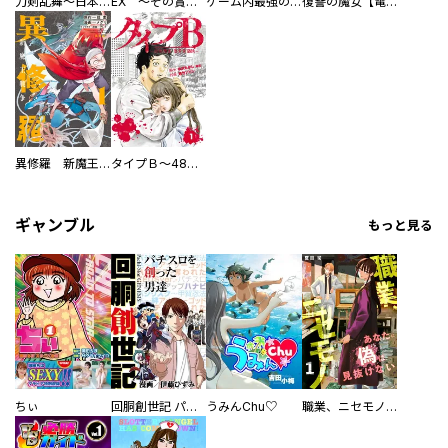
刀剣乱舞～日本号つれづれ酒～
EX ～その賞金稼ぎは、世界の出口を探す～【単行本版】
ゲーム内最強の『裏ボス』に転生したので、主人公の代わりに最速クリアを目指します！【電子単行本版】
復讐の魔女【電子単行本版】
異修羅 新魔王戦争
タイプＢ～48時間後、致死率100％～【単話】
ギャンブル
もっと見る
ちぃ
回胴創世記 パチスロを創った男達
うみんChu♡
職業、ニセモノ～あなたに偽は見抜けない【電子単行本版】