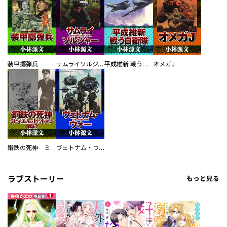
装甲擲弾兵
サムライソルジャー SAMURAI SOLDIER
平成維新 戦う自衛隊
オメガJ
鋼鉄の死神 ミヒャエル・ビットマン戦記
ヴェトナム・ウォー VIETNAM WAR
ラブストーリー
もっと見る