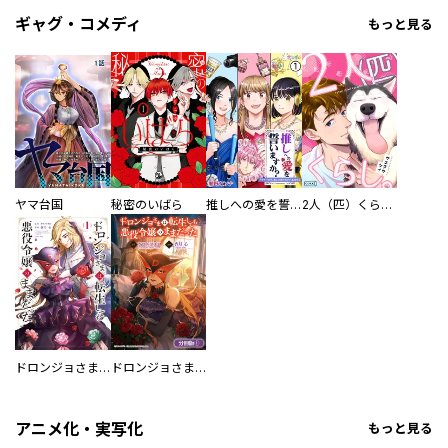
ギャグ・コメディ
もっと見る
ヤマ台国
秘密のいばら
推しへの愛を誓いますか？～アラサー女子、推しは逃げぬが人生逃げる～
2人（匹）くらし。
ドロンジョさまは転生しても悪役令嬢のままだった
ドロンジョさまは転生しても悪役令嬢のままだった【分冊版】
アニメ化・実写化
もっと見る