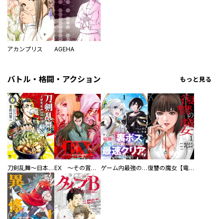
アカンプリス
AGEHA
バトル・格闘・アクション
もっと見る
刀剣乱舞～日本号つれづれ酒～
EX ～その賞金稼ぎは、世界の出口を探す～【単行本版】
ゲーム内最強の『裏ボス』に転生したので、主人公の代わりに最速クリアを目指します！【電子単行本版】
復讐の魔女【電子単行本版】