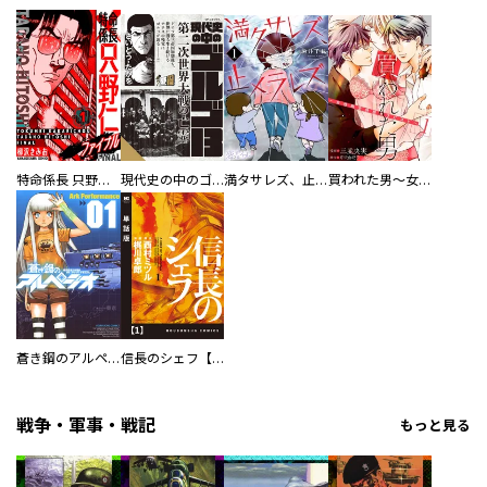
特命係長 只野仁ファイナル 愛蔵版
現代史の中のゴルゴ13
満タサレズ、止メラレズ
買われた男～女性限定快感セラピスト～【描き下ろしおまけ付き特装版】
蒼き鋼のアルペジオ
信長のシェフ【単話版】
戦争・軍事・戦記
もっと見る