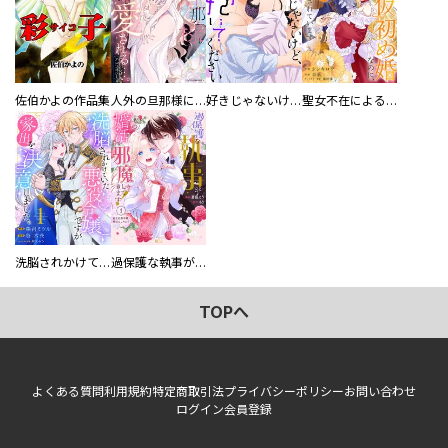
佐伯かよの作品集
人外の旦那様に娶られ毎晩ナカまで愛される…。アンソロジー
好きじゃないけど、抱いてください【電子単行本版／特典おまけ付き】
聖女不在による仮初め婚なのに、不器用な王太子に溺愛されています【電子単行本版／特典おまけ付き】
洗脳されかけていた悪役令嬢ですが家出を決意しました。【電子単行本版／特典おまけ付き】
過保護な執事が私の婚活を邪魔してきます！ 分冊版
TOPへ
よくある質問
利用規約
特定商取引法
プライバシーポリシー
お問い合わせ
ログイン
会員登録