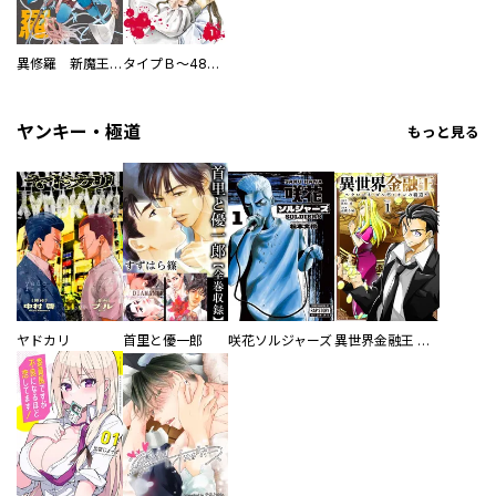
異修羅 新魔王戦争
タイプＢ～48時間後、致死率100％～【単話】
ヤンキー・極道
もっと見る
ヤドカリ
首里と優一郎
咲花ソルジャーズ
異世界金融王 ～クローネ・ゴルディオンの覇道～