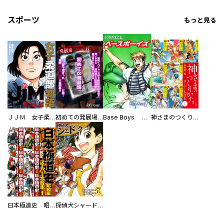
スポーツ
もっと見る
ＪＪＭ 女子柔道部物語 社会人編
初めての発展場 【白抜き修正版】
Base Boys 新装版
神さまのつくりかた。スーパー大合本
日本極道史 昭和編 スーパー大合本
探偵犬シャードック（新装版）