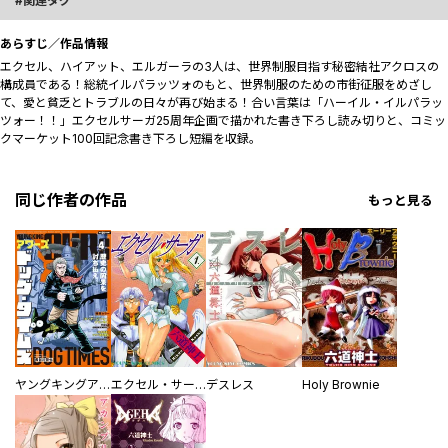
関連タグ
あらすじ／作品情報
エクセル、ハイアット、エルガーラの3人は、世界制服目指す秘密結社アクロスの
構成員である！総統イルパラッツォのもと、世界制服のための市街征服をめざし
て、愛と貧乏とトラブルの日々が再び始まる！合い言葉は「ハーイル・イルパラッ
ツォー！！」エクセルサーガ25周年企画で描かれた書き下ろし読み切りと、コミッ
クマーケット100回記念書き下ろし短編を収録。
同じ作者の作品
もっと見る
ヤングキングアワーズ
エクセル・サーガ
デスレス
Holy Brownie