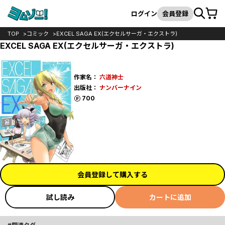
カート
検索
ログイン
会員登録
TOP
コミック
EXCEL SAGA EX(エクセルサーガ・エクストラ)
EXCEL SAGA EX(エクセルサーガ・エクストラ)
作家名：
六道神士
出版社：
ナンバーナイン
ポイント
700
会員登録して購入する
試し読み
カートに追加