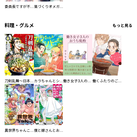
委員長ですが不良になるほど恋してます！
巣づくりオメガバース
料理・グルメ
もっと見る
刀剣乱舞～日本号つれづれ酒～
カラちゃんとシトーさんと、 【分冊版】
働き女子3人のおうち晩酌
働くふたりのごほうび飯
異世界ちゃんこ～横綱目前に召喚されたんだが～ 【連載版】
僕と嫁さんとお酒の関係