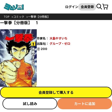
カート
検索
ログイン
会員登録
TOP
コミック
一撃拳【分冊版】
一撃拳【分冊版】 1
作家名：
大島やすいち
出版社：
グループ・ゼロ
ポイント
200
会員登録して購入する
試し読み
カートに追加