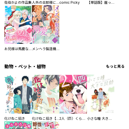
佐伯かよの作品集
人外の旦那様に娶られ毎晩ナカまで愛される…。アンソロジー
comic Picky
【単話版】崖っぷち令嬢ですが、意地と策略で幸せになります！シリーズ
お兄様は馬鹿なんですか？～地味王女は婚約破棄に巻き込まれる～
メンヘラ製造機の公爵令息（過保護）が溺愛してきます
動物・ペット・植物
もっと見る
化けねこ招き
化けねこ招き【描きおろし付合冊版】
2人（匹）くらし。
小さな瞳 大きな鼓動