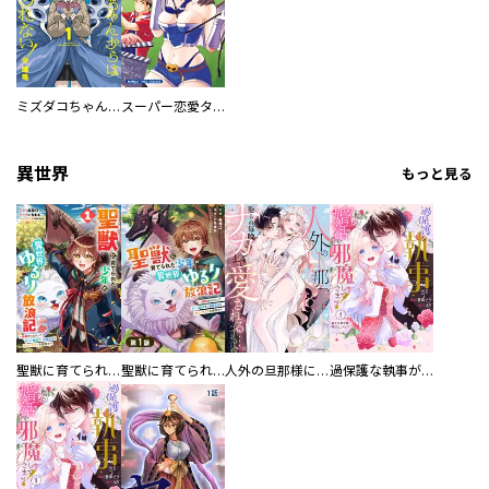
ミズダコちゃんからは逃げられない！
スーパー恋愛タイム！～現場でドＳな彼女は自宅でデレる～
異世界
もっと見る
聖獣に育てられた少年の異世界ゆるり放浪記～神様からもらったチート魔法で、仲間たちとスローライフを満喫中～
聖獣に育てられた少年の異世界ゆるり放浪記～神様からもらったチート魔法で、仲間たちとスローライフを満喫中～【分冊版】
人外の旦那様に娶られ毎晩ナカまで愛される…。アンソロジー
過保護な執事が私の婚活を邪魔してきます！ 分冊版