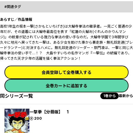
関連タグ
あらすじ／作品情報
高校1年生の坂本一撃(さかもといちげき)は大輪寺拳法の継承者。一見ごく普通の少
年だが、その道着には大輪寺最高位を表す「紅蓮の火輪卍(ぐれんのかりんマン
ジ)」の紋章が記されている強力な拳法の使い手なのだ。大輪寺学園で3年間学び
久々に地元へ戻ってきた一撃は、ある少女を助けた事から暴走族・無礼奴走連(ブレ
ードランナー)と対決するハメに。無礼奴走連のリーダー・祭門凌は、一撃と同じ大
輪寺拳法の使い手で…！？ 大島やすいちの名作マンガ『一撃伝』の続編であり、
帰ってきた天才少年の活躍を描く拳法アクション！
会員登録して全巻購入する
全巻カートに追加する
同シリーズ一覧
1巻から
最新から
一撃拳【分冊版】 1
ポイント
200