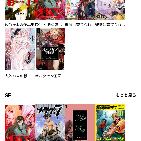
佐伯かよの作品集
EX ～その賞金稼ぎは、世界の出口を探す～【単行本版】
聖獣に育てられた少年の異世界ゆるり放浪記～神様からもらったチート魔法で、仲間たちとスローライフを満喫中～
聖獣に育てられた少年の異世界ゆるり放浪記～神様からもらったチート魔法で、仲間たちとスローライフを満喫中～【分冊版】
人外の旦那様に娶られ毎晩ナカまで愛される…。アンソロジー
オルクセン王国史
SF
もっと見る