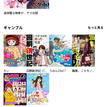
過保護な執事が私の婚活を邪魔してきます！
ヤマ台国
ギャンブル
もっと見る
ちぃ
回胴創世記 パチスロを創った男達
うみんChu♡
職業、ニセモノ～あなたに偽は見抜けない【電子単行本版】