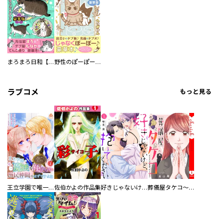
まろまろ日和【豪華版】
野性のぽーぽー【豪華版】
ラブコメ
もっと見る
王立学園で唯一魔法が使えない庶民仲間のはずですよね～実は王子様で私を溺愛しているなんて告白はやめてください～
佐伯かよの作品集
好きじゃないけど、抱いてください【電子単行本版／特典おまけ付き】
葬儀屋タケコ～あなたの最期、叶えます【電子単行本版】