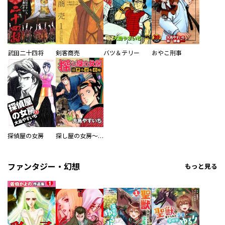
武田二十四将
剣客商売
バツ＆テリー
おやこ刑事
探偵屋の女房
探し屋の女房～江戸うせもの控～
ファンタジー・幻想
もっと見る