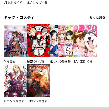
VS必勝ガイド
まさしんげ～る
ギャグ・コメディ
もっと見る
ヤマ台国
秘密のいばら
推しへの愛を誓いますか？～アラサー女子、推しは逃げぬが人生逃げる～
2人（匹）くらし。
ドロンジョさまは転生しても悪役令嬢のままだった
ドロンジョさまは転生しても悪役令嬢のままだった【分冊版】