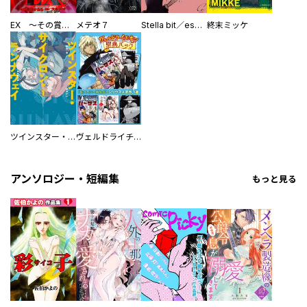
EX ～その賞金稼ぎは、世界の出口を探す～【単行本版】
メテオ７
Stella bit／es【単話版】
終末ミッケ
ツインスター・サイクロン・ランナウェイ
ヴェルドライチオシ聖典パック 『転スラ』ミニ画集付き シリウス人気作３選
アンソロジー・短編集
もっと見る