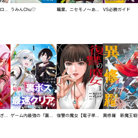
回胴創世記 パチスロを創った男達
うみんChu♡
職業、ニセモノ～あなたに偽は見抜けない【電子単行本版】
VS必勝ガイド
EX ～その賞金稼ぎは、世界の出口を探す～【単行本版】
ゲーム内最強の『裏ボス』に転生したので、主人公の代わりに最速クリアを目指します！【電子単行本版】
復讐の魔女【電子単行本版】
異修羅 新魔王戦