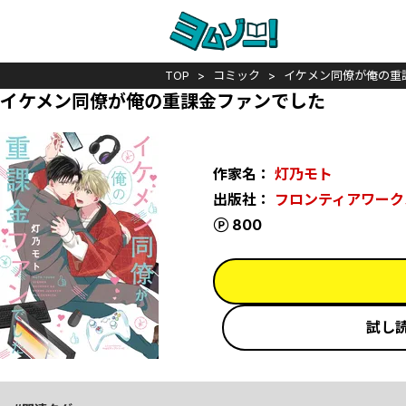
TOP
コミック
イケメン同僚が俺の重
イケメン同僚が俺の重課金ファンでした
作家名：
灯乃モト
出版社：
フロンティアワーク
ポイント
800
試し