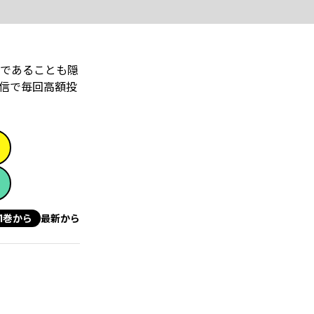
であることも隠
信で毎回高額投
1巻から
最新から