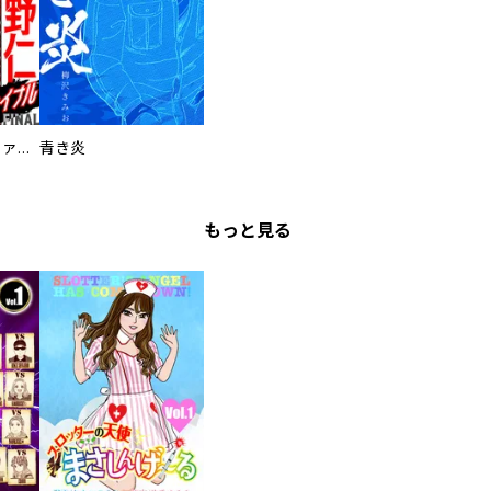
特命係長 只野仁ファイナル 愛蔵版
青き炎
もっと見る