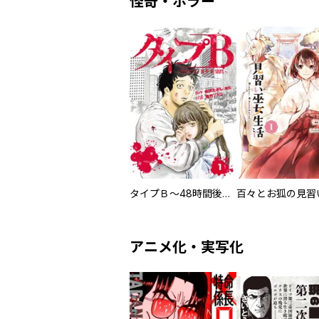
怪奇・ホラー
タイプＢ～48時間後、致死率100％～【単話】
アニメ化・実写化