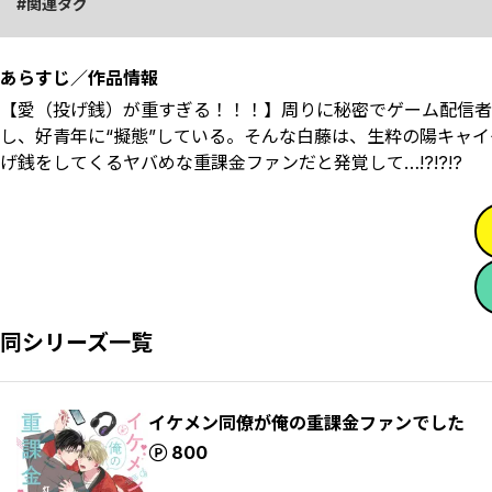
関連タグ
あらすじ／作品情報
【愛（投げ銭）が重すぎる！！！】周りに秘密でゲーム配信者
し、好青年に“擬態”している。そんな白藤は、生粋の陽キャ
げ銭をしてくるヤバめな重課金ファンだと発覚して…!?!?!?
同シリーズ一覧
イケメン同僚が俺の重課金ファンでした
ポイント
800