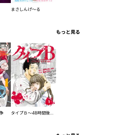
まさしんげ～る
もっと見る
争
タイプＢ～48時間後、致死率100％～【単話】