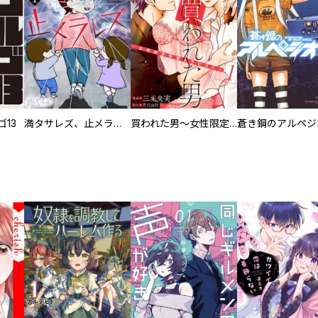
13
満タサレズ、止メラレズ
買われた男～女性限定快感セラピスト～【描き下ろしおまけ付き特装版】
蒼き鋼のアルペジ