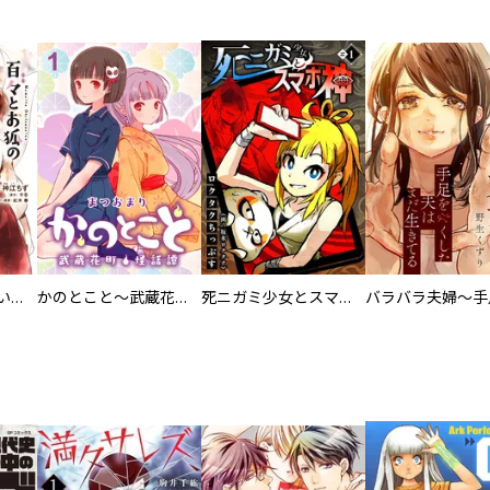
百々とお狐の見習い巫女生活【単行本版】
かのとこと～武蔵花町怪話譚～ 【連載版】
死ニガミ少女とスマホ神