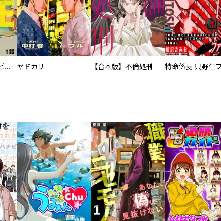
逃亡者～アスクレピオスの杖～
ヤドカリ
【合本版】不倫処刑