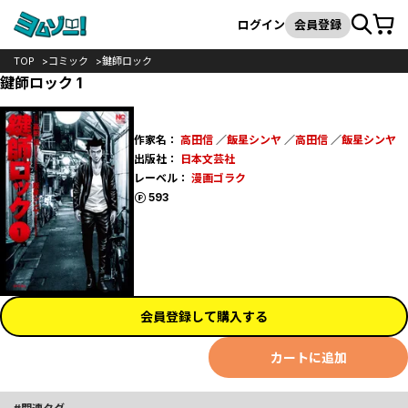
カート
検索
ログイン
会員登録
TOP
コミック
鍵師ロック
鍵師ロック 1
作家名：
高田信
／
飯星シンヤ
／
高田信
／
飯星シンヤ
出版社：
日本文芸社
レーベル：
漫画ゴラク
ポイント
593
会員登録して購入する
カートに追加