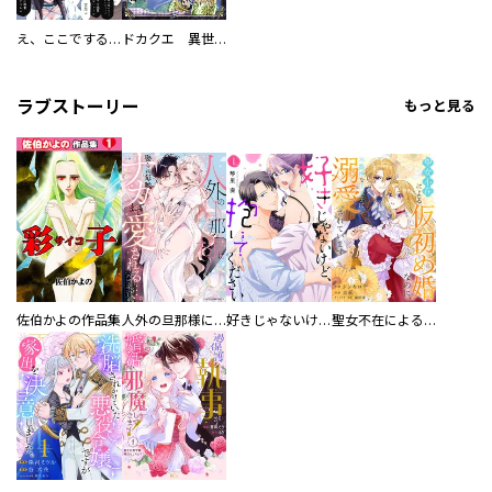
え、ここでするの？ アイドルのファンが知らない日常
ドカクエ 異世界ドカコッククエスト
ラブストーリー
もっと見る
佐伯かよの作品集
人外の旦那様に娶られ毎晩ナカまで愛される…。アンソロジー
好きじゃないけど、抱いてください【電子単行本版／特典おまけ付き】
聖女不在による仮初め婚なのに、不器用な王太子に溺愛されています【電子単行本版／特典おまけ付き】