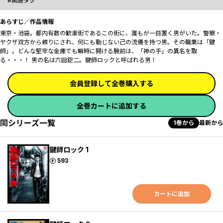
関連タグ
あらすじ／作品情報
東京・池袋――。都内有数の歓楽街であるこの街に、誰もが一目置く男がいた。警察・
ヤクザ双方から頼りにされ、何にも動じない己の流儀を持つ男。その職業は「鍵
師」。どんな堅牢な金庫でも瞬時に開ける腕前は、「神の手」の異名を取
る・・・！ 男の名は六田錠二。鍵師ロックと呼ばれる男！
会員登録して全巻購入する
全巻カートに追加する
同シリーズ一覧
1巻から
最新から
鍵師ロック 1
ポイント
593
カートに追加