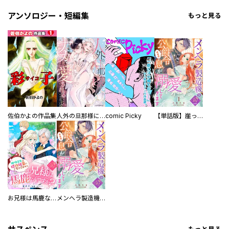
アンソロジー・短編集
もっと見る
佐伯かよの作品集
人外の旦那様に娶られ毎晩ナカまで愛される…。アンソロジー
comic Picky
【単話版】崖っぷち令嬢ですが、意地と策略で幸せになります！シリーズ
お兄様は馬鹿なんですか？～地味王女は婚約破棄に巻き込まれる～
メンヘラ製造機の公爵令息（過保護）が溺愛してきます