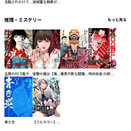
洗脳されかけていた悪役令嬢ですが家出を決意しました。【電子単行本版／特典おまけ付き】
過保護な執事が私の婚活を邪魔してきます！ 分冊版
推理・ミステリー
もっと見る
生贄の村【電子単行本版】
復讐の魔女【電子単行本版】
優柔不断な閻魔さま
特命係長 只野仁ファイナル 愛蔵版
青き炎
【フルカラー】さよなら、私の大好きな１０００人のキミ。