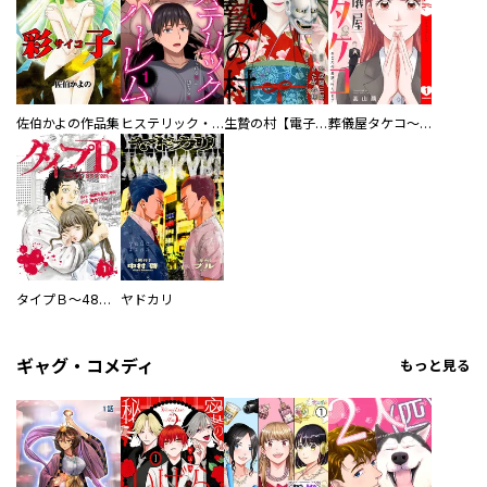
佐伯かよの作品集
ヒステリック・ハーレム～搾られる男と堕ちる女～【電子単行本版】
生贄の村【電子単行本版】
葬儀屋タケコ～あなたの最期、叶えます【電子単行本版】
タイプＢ～48時間後、致死率100％～【単話】
ヤドカリ
ギャグ・コメディ
もっと見る