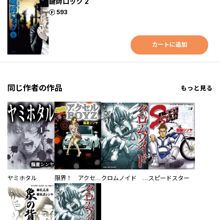
鍵師ロック 2
ポイント
593
カートに追加
同じ作者の作品
もっと見る
ヤミホタル
限界！ アクセルＢＯＹＺ
クロムノイド 混合遺伝子
スピードスター