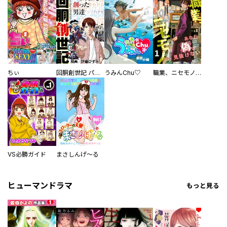
ちぃ
回胴創世記 パチスロを創った男達
うみんChu♡
職業、ニセモノ～あなたに偽は見抜けない【電子単行本版】
VS必勝ガイド
まさしんげ～る
ヒューマンドラマ
もっと見る