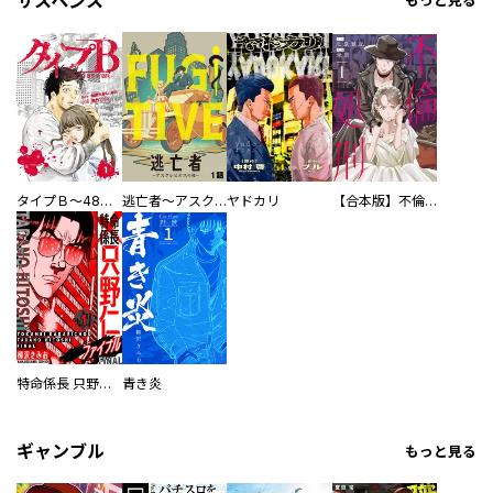
サスペンス
もっと見る
タイプＢ～48時間後、致死率100％～【単話】
逃亡者～アスクレピオスの杖～
ヤドカリ
【合本版】不倫処刑
特命係長 只野仁ファイナル 愛蔵版
青き炎
ギャンブル
もっと見る