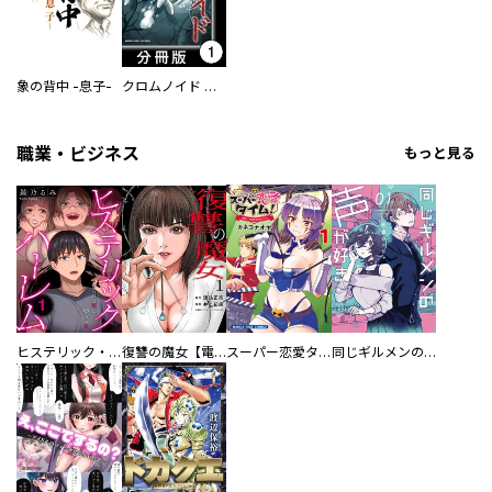
象の背中 -息子-
クロムノイド 混合遺伝子【分冊版】
職業・ビジネス
もっと見る
ヒステリック・ハーレム～搾られる男と堕ちる女～【電子単行本版】
復讐の魔女【電子単行本版】
スーパー恋愛タイム！～現場でドＳな彼女は自宅でデレる～
同じギルメンの声が好き