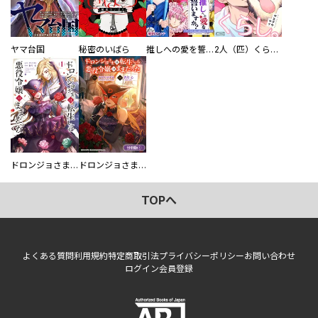
ヤマ台国
秘密のいばら
推しへの愛を誓いますか？～アラサー女子、推しは逃げぬが人生逃げる～
2人（匹）くらし。
ドロンジョさまは転生しても悪役令嬢のままだった
ドロンジョさまは転生しても悪役令嬢のままだった【分冊版】
TOPへ
よくある質問
利用規約
特定商取引法
プライバシーポリシー
お問い合わせ
ログイン
会員登録