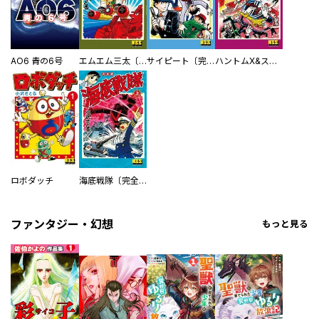
AO6 青の6号
エムエム三太〔完全版〕
サイピート〔完全版〕
ハントムX&スキップレッド〔完全版〕
ロボダッチ
海底戦隊〔完全版〕
ファンタジー・幻想
もっと見る