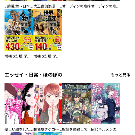
刀剣乱舞～日本号つれづれ酒～
大正夜伽浪漫 －金曜日の花嫁—
オーディンの舟葬
オーディンの舟葬 分冊版
増補改訂版 学研まんが NEW世界の歴史 別巻 人物学習事典
増補改訂版 学研まんが NEW世界の歴史 別巻 世界遺産学習事典
エッセイ・日常・ほのぼの
もっと見る
優しい顔をした親友は、夫と不倫して私の家に入り込んできた。
葬儀屋タケコ～あなたの最期、叶えます【電子単行本版】
奴隷を調教してハーレム作る
同じギルメンの声が好き