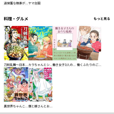
過保護な執事が私の婚活を邪魔してきます！
ヤマ台国
料理・グルメ
もっと見る
刀剣乱舞～日本号つれづれ酒～
カラちゃんとシトーさんと、 【分冊版】
働き女子3人のおうち晩酌
働くふたりのごほうび飯
異世界ちゃんこ～横綱目前に召喚されたんだが～ 【連載版】
僕と嫁さんとお酒の関係