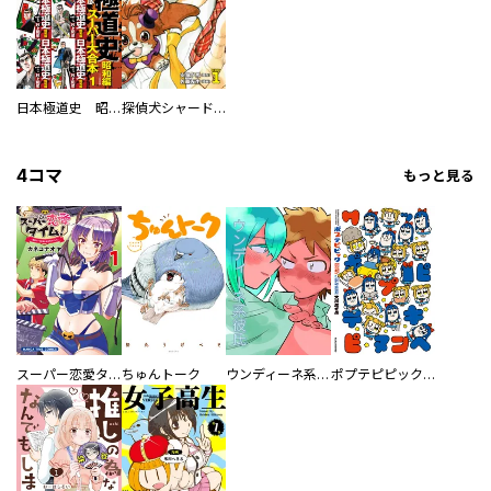
日本極道史 昭和編 スーパー大合本
探偵犬シャードック（新装版）
4コマ
もっと見る
スーパー恋愛タイム！～現場でドＳな彼女は自宅でデレる～
ちゅんトーク
ウンディーネ系彼氏
ポプテピピック SEASON EIGHT