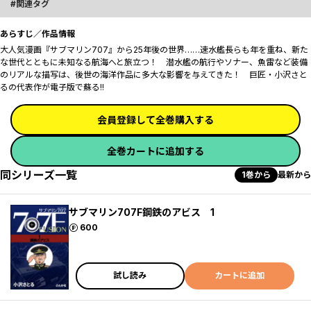
関連タグ
あらすじ／作品情報
大人気漫画『サブマリン707』から25年後の世界……速水艦長らも年を重ね、新た
な世代とともに未知なる航海へと旅立つ！ 潜水艦の航行やソナー、魚雷など装備
のリアルな描写は、後世の海洋作品に多大な影響を与えてきた！ 巨匠・小沢さと
るの代表作が電子版で蘇る!!
会員登録して全巻購入する
全巻カートに追加する
同シリーズ一覧
1巻から
最新から
サブマリン707F鋼鉄のアビス 1
ポイント
600
試し読み
カートに追加