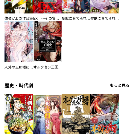
佐伯かよの作品集
EX ～その賞金稼ぎは、世界の出口を探す～【単行本版】
聖獣に育てられた少年の異世界ゆるり放浪記～神様からもらったチート魔法で、仲間たちとスローライフを満喫中～
聖獣に育てられた少年の異世界ゆるり放浪記～神様からもらったチート魔法で、仲間たちとスローライフを満喫中～【分冊版】
人外の旦那様に娶られ毎晩ナカまで愛される…。アンソロジー
オルクセン王国史
歴史・時代劇
もっと見る