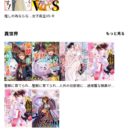
推しの為ならなんでもします！
女子高生VS-R
異世界
もっと見る
聖獣に育てられた少年の異世界ゆるり放浪記～神様からもらったチート魔法で、仲間たちとスローライフを満喫中～
聖獣に育てられた少年の異世界ゆるり放浪記～神様からもらったチート魔法で、仲間たちとスローライフを満喫中～【分冊版】
人外の旦那様に娶られ毎晩ナカまで愛される…。アンソロジー
過保護な執事が私の婚活を邪魔してきます！ 分冊版