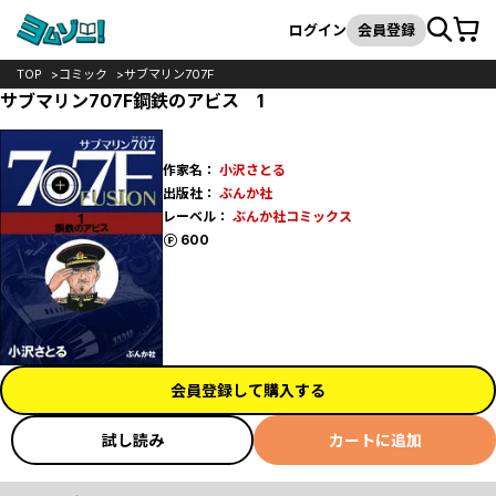
カート
検索
ログイン
会員登録
TOP
コミック
サブマリン707F
サブマリン707F鋼鉄のアビス 1
作家名：
小沢さとる
出版社：
ぶんか社
レーベル：
ぶんか社コミックス
ポイント
600
会員登録して購入する
試し読み
カートに追加