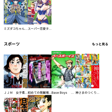
ミズダコちゃんからは逃げられない！
スーパー恋愛タイム！～現場でドＳな彼女は自宅でデレる～
スポーツ
もっと見る
ＪＪＭ 女子柔道部物語 社会人編
初めての発展場 【白抜き修正版】
Base Boys 新装版
神さまのつくりかた。スーパー大合本