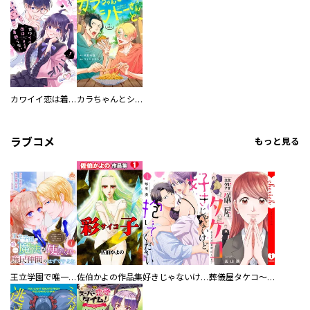
カワイイ恋は着飾らない
カラちゃんとシトーさんと、 【分冊版】
ラブコメ
もっと見る
王立学園で唯一魔法が使えない庶民仲間のはずですよね～実は王子様で私を溺愛しているなんて告白はやめてください～
佐伯かよの作品集
好きじゃないけど、抱いてください【電子単行本版／特典おまけ付き】
葬儀屋タケコ～あなたの最期、叶えます【電子単行本版】