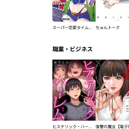
スーパー恋愛タイム！～現場でドＳな彼女は自宅でデレる～
ちゅんトーク
職業・ビジネス
ヒステリック・ハーレム～搾られる男と堕ちる女～【電子単行本版】