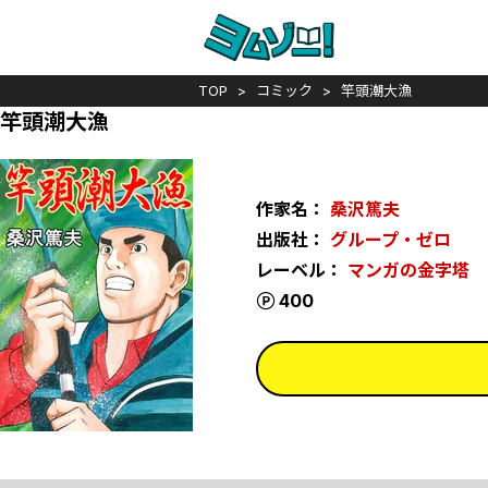
TOP
コミック
竿頭潮大漁
竿頭潮大漁
作家名：
桑沢篤夫
出版社：
グループ・ゼロ
レーベル：
マンガの金字塔
ポイント
400