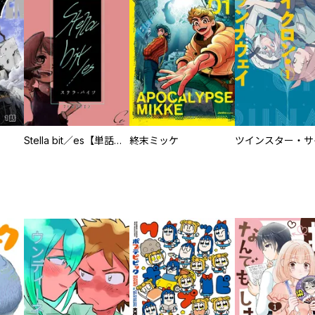
Stella bit／es【単話版】
終末ミッケ