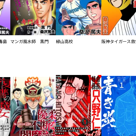
毒島
マンガ風水師 黒門
緑山高校