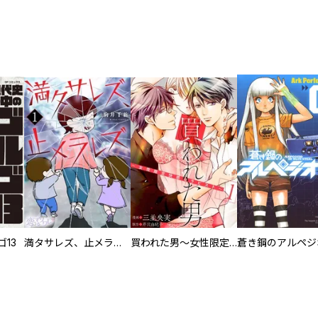
13
満タサレズ、止メラレズ
買われた男～女性限定快感セラピスト～【描き下ろしおまけ付き特装版】
蒼き鋼のアルペジ