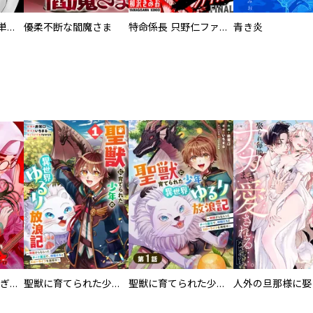
復讐の魔女【電子単行本版】
優柔不断な閻魔さま
特命係長 只野仁ファイナル 愛蔵版
青き炎
EX ～その賞金稼ぎは、世界の出口を探す～【単行本版】
聖獣に育てられた少年の異世界ゆるり放浪記～神様からもらったチート魔法で、仲間たちとスローライフを満喫中～
聖獣に育てられた少年の異世界ゆるり放浪記～神様からもらったチート魔法で、仲間たちとスローライフを満喫中～【分冊版】