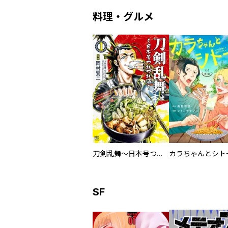
料理・グルメ
刀剣乱舞～日本号つれづれ酒～
SF