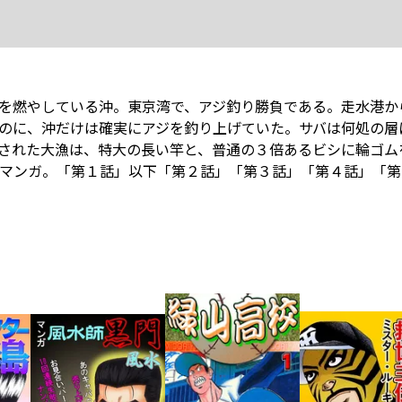
を燃やしている沖。東京湾で、アジ釣り勝負である。走水港か
のに、沖だけは確実にアジを釣り上げていた。サバは何処の層
された大漁は、特大の長い竿と、普通の３倍あるビシに輪ゴム
マンガ。「第１話」以下「第２話」「第３話」「第４話」「第