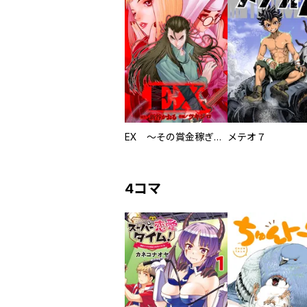
EX ～その賞金稼ぎは、世界の出口を探す～【単行本版】
メテオ７
4コマ