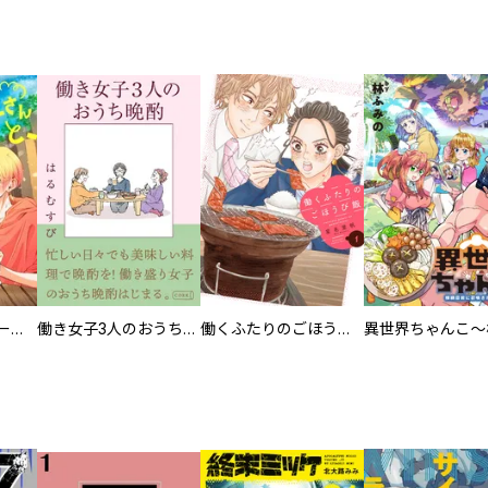
カラちゃんとシトーさんと、 【分冊版】
働き女子3人のおうち晩酌
働くふたりのごほうび飯