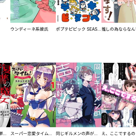
ウンディーネ系彼氏
ポプテピピック SEASON EIGHT
復讐の魔女【電子単行本版】
スーパー恋愛タイム！～現場でドＳな彼女は自宅でデレる～
同じギルメンの声が好き