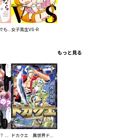
推しの為ならなんでもします！
女子高生VS-R
もっと見る
え、ここでするの？ アイドルのファンが知らない日常
ドカクエ 異世界ドカコッククエスト