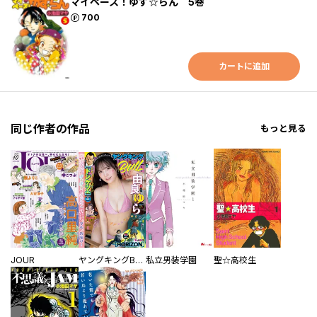
マイペース！ゆず☆らん 5巻
ポイント
700
カートに追加
同じ作者の作品
もっと見る
JOUR
ヤングキングBULL
私立男装学園
聖☆高校生