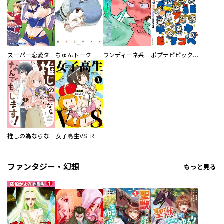
スーパー恋愛タイム！～現場でドＳな彼女は自宅でデレる～
ちゅんトーク
ウンディーネ系彼氏
ポプテピピック SEASON EIGHT
推しの為ならなんでもします！
女子高生VS-R
ファンタジー・幻想
もっと見る