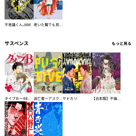
不思議くんJAM
老いた鷲でも若い鳥より優れている
サスペンス
もっと見る
タイプＢ～48時間後、致死率100％～【単話】
逃亡者～アスクレピオスの杖～
ヤドカリ
【合本版】不倫処刑