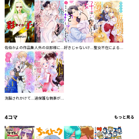
佐伯かよの作品集
人外の旦那様に娶られ毎晩ナカまで愛される…。アンソロジー
好きじゃないけど、抱いてください【電子単行本版／特典おまけ付き】
聖女不在による仮初め婚なのに、不器用な王太子に溺愛されています【電子単行本版／特典おまけ付き】
洗脳されかけていた悪役令嬢ですが家出を決意しました。【電子単行本版／特典おまけ付き】
過保護な執事が私の婚活を邪魔してきます！ 分冊版
4コマ
もっと見る