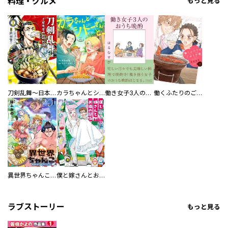
料理・グルメ
もっと見る
刀剣乱舞～日本号つれづれ酒～
カラちゃんとシトーさんと、 【分冊版】
働き女子3人のおうち晩酌
働くふたりのごほうび飯
異世界ちゃんこ～横綱目前に召喚されたんだが～ 【連載版】
僕と嫁さんとお酒の関係
ラブストーリー
もっと見る