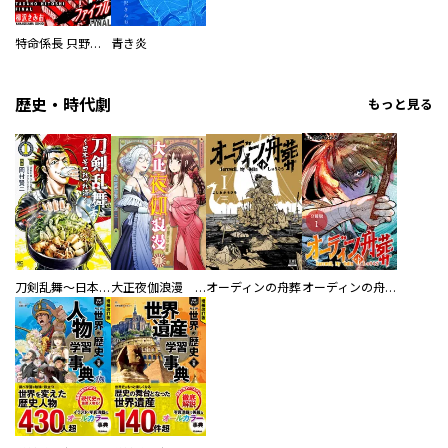
特命係長 只野仁ファイナル 愛蔵版
青き炎
歴史・時代劇
もっと見る
刀剣乱舞～日本号つれづれ酒～
大正夜伽浪漫 －金曜日の花嫁—
オーディンの舟葬
オーディンの舟葬 分冊版