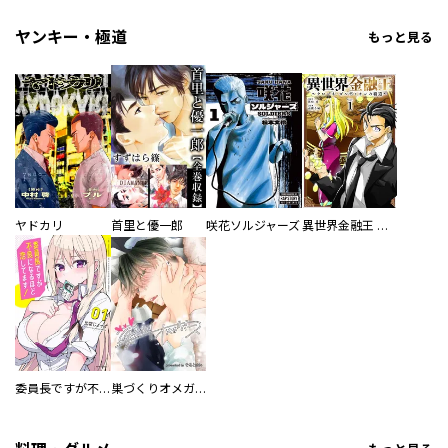
ヤンキー・極道
もっと見る
ヤドカリ
首里と優一郎
咲花ソルジャーズ
異世界金融王 ～クローネ・ゴルディオンの覇道～
委員長ですが不良になるほど恋してます！
巣づくりオメガバース