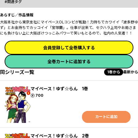
関連タグ
あらすじ／作品情報
大阪本社から東京支社にマイペースOLコンビが転勤！力持ちでカワイイ「波多野ゆ
ず」とお金持ちでカッコイイ「宝塚蘭」。仕事が出来て、セクハラ上司やお局さま
にも負けない上に大阪ぼけつっこみパワーで笑いもとるので、社内の人気者！！
会員登録して全巻購入する
全巻カートに追加する
同シリーズ一覧
1巻から
最新から
マイペース！ゆず☆らん 1巻
ポイント
700
カートに追加
マイペース！ゆず☆らん 2巻