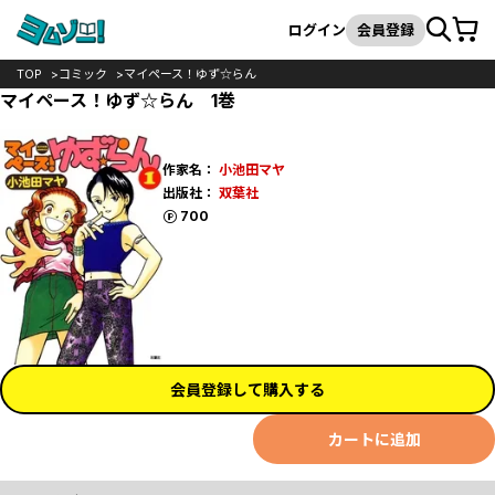
カート
検索
ログイン
会員登録
TOP
コミック
マイペース！ゆず☆らん
マイペース！ゆず☆らん 1巻
作家名：
小池田マヤ
出版社：
双葉社
ポイント
700
会員登録して購入する
カートに追加