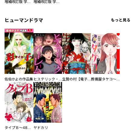
増補改訂版 学研まんが NEW世界の歴史 別巻 人物学習事典
増補改訂版 学研まんが NEW世界の歴史 別巻 世界遺産学習事典
ヒューマンドラマ
もっと見る
佐伯かよの作品集
ヒステリック・ハーレム～搾られる男と堕ちる女～【電子単行本版】
生贄の村【電子単行本版】
葬儀屋タケコ～あなたの最期、叶えます【電子単行本版】
タイプＢ～48時間後、致死率100％～【単話】
ヤドカリ