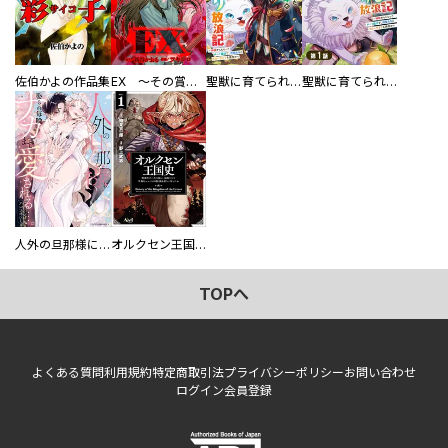
佐伯かよの作品集
EX ～その賞金稼ぎは、世界の出口を探す～【単行本版】
聖獣に育てられた少年の異世界ゆるり放浪記～神様からもらったチート魔法で、仲間たちとスローライフを満喫中～
聖獣に育てられた少年の異世界ゆるり放浪記～神様からもらったチート魔法で、仲間たちとスローライフを満喫中～【分冊版】
人外の旦那様に娶られ毎晩ナカまで愛される…。アンソロジー
オルクセン王国史
TOPへ
よくある質問
利用規約
特定商取引法
プライバシーポリシー
お問い合わせ
ログイン
会員登録