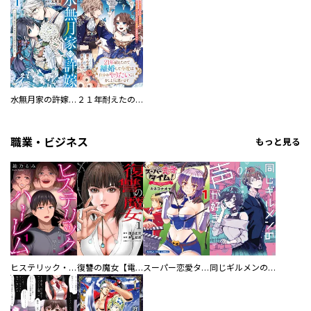
水無月家の許嫁 ～十六歳の誕生日、本家の当主が迎えに来ました。～
２１年耐えたので離婚して今度は自分のやりたいことをしようと思います 妖精が見えるだけの男爵令嬢は、妖精の声が聞こえるだけの公爵様に溺愛される
職業・ビジネス
もっと見る
ヒステリック・ハーレム～搾られる男と堕ちる女～【電子単行本版】
復讐の魔女【電子単行本版】
スーパー恋愛タイム！～現場でドＳな彼女は自宅でデレる～
同じギルメンの声が好き