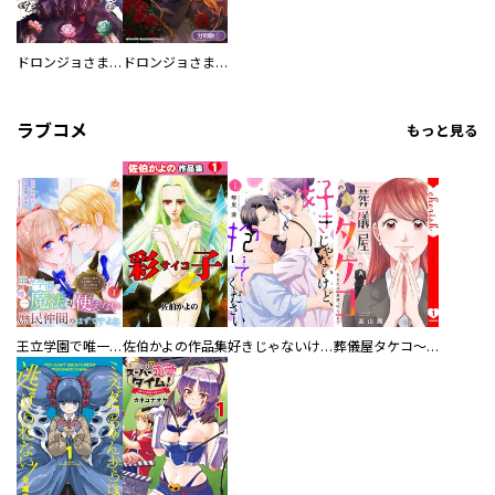
ドロンジョさまは転生しても悪役令嬢のままだった
ドロンジョさまは転生しても悪役令嬢のままだった【分冊版】
ラブコメ
もっと見る
王立学園で唯一魔法が使えない庶民仲間のはずですよね～実は王子様で私を溺愛しているなんて告白はやめてください～
佐伯かよの作品集
好きじゃないけど、抱いてください【電子単行本版／特典おまけ付き】
葬儀屋タケコ～あなたの最期、叶えます【電子単行本版】