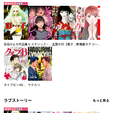
佐伯かよの作品集
ヒステリック・ハーレム～搾られる男と堕ちる女～【電子単行本版】
生贄の村【電子単行本版】
葬儀屋タケコ～あなたの最期、叶えます【電子単行本版】
タイプＢ～48時間後、致死率100％～【単話】
ヤドカリ
ラブストーリー
もっと見る