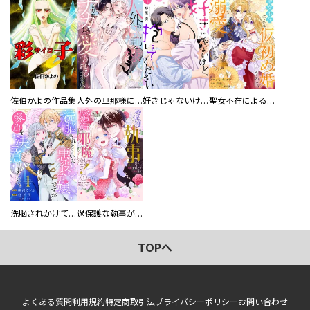
佐伯かよの作品集
人外の旦那様に娶られ毎晩ナカまで愛される…。アンソロジー
好きじゃないけど、抱いてください【電子単行本版／特典おまけ付き】
聖女不在による仮初め婚なのに、不器用な王太子に溺愛されています【電子単行本版／特典おまけ付き】
洗脳されかけていた悪役令嬢ですが家出を決意しました。【電子単行本版／特典おまけ付き】
過保護な執事が私の婚活を邪魔してきます！ 分冊版
TOPへ
よくある質問
利用規約
特定商取引法
プライバシーポリシー
お問い合わせ