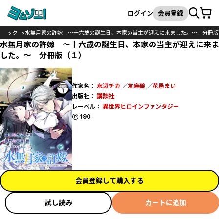
カート
検索
ログイン
会員登録
コミック
水無月家の許嫁 ～十六歳の誕生日、本家の当主が迎えに来ました。～ 分冊版
水無月家の許嫁 ～十六歳の誕生日、本家の当主が迎えに来ま
した。～ 分冊版（１）
作家名：
水辺チカ
／
友麻碧
／
花邑まい
出版社：
講談社
レーベル：
異世界ヒロインファンタジー
ポイント
190
会員登録して購入する
試し読み
カートに追加