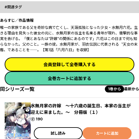
関連タグ
あらすじ／作品情報
唯一の家族である父を奇妙な病で亡くし、天涯孤独となった少女・水無月六花。生
きる理由を見失った彼女の元に、水無月家の当主を名乗る青年が現れ、衝撃的な事
実を告げる。「僕とあなたは”許嫁”の関係にあるのです」―――六花はこの日まで何も知
らなかった。父のこと。一族の掟。水無月家が、羽衣伝説に代表される〝天女の末
裔〟であることを――。【第1話「六月六日」を収録】
会員登録して全巻購入する
全巻カートに追加する
同シリーズ一覧
1巻から
最新から
水無月家の許嫁 ～十六歳の誕生日、本家の当主が
迎えに来ました。～ 分冊版（１）
ポイント
190
試し読み
カートに追加