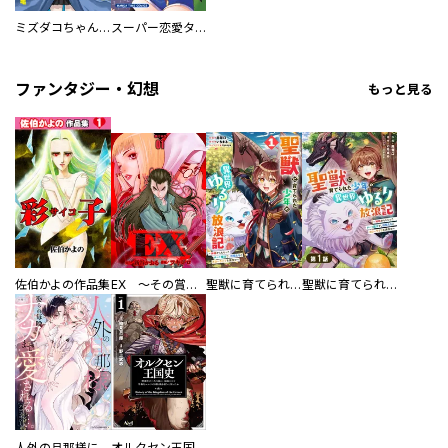
ミズダコちゃんからは逃げられない！
スーパー恋愛タイム！～現場でドＳな彼女は自宅でデレる～
ファンタジー・幻想
もっと見る
佐伯かよの作品集
EX ～その賞金稼ぎは、世界の出口を探す～【単行本版】
聖獣に育てられた少年の異世界ゆるり放浪記～神様からもらったチート魔法で、仲間たちとスローライフを満喫中～
聖獣に育てられた少年の異世界ゆるり放浪記～神様からもらったチート魔法で、仲間たちとスローライフを満喫中～【分冊版】
人外の旦那様に娶られ毎晩ナカまで愛される…。アンソロジー
オルクセン王国史