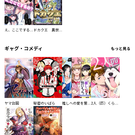
え、ここでするの？ アイドルのファンが知らない日常
ドカクエ 異世界ドカコッククエスト
ギャグ・コメディ
もっと見る
ヤマ台国
秘密のいばら
推しへの愛を誓いますか？～アラサー女子、推しは逃げぬが人生逃げる～
2人（匹）くらし。