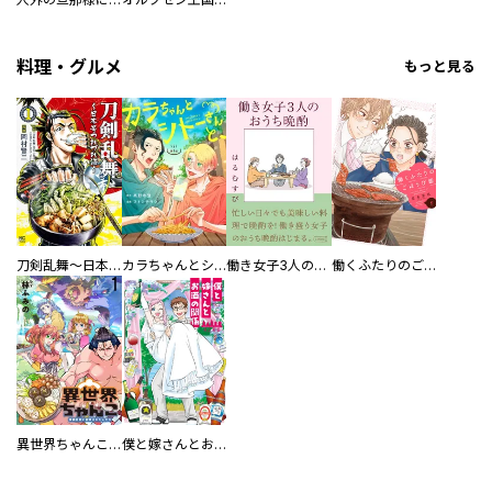
料理・グルメ
もっと見る
刀剣乱舞～日本号つれづれ酒～
カラちゃんとシトーさんと、 【分冊版】
働き女子3人のおうち晩酌
働くふたりのごほうび飯
異世界ちゃんこ～横綱目前に召喚されたんだが～ 【連載版】
僕と嫁さんとお酒の関係