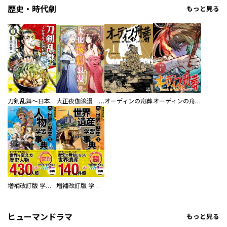
歴史・時代劇
もっと見る
刀剣乱舞～日本号つれづれ酒～
大正夜伽浪漫 －金曜日の花嫁—
オーディンの舟葬
オーディンの舟葬 分冊版
増補改訂版 学研まんが NEW世界の歴史 別巻 人物学習事典
増補改訂版 学研まんが NEW世界の歴史 別巻 世界遺産学習事典
ヒューマンドラマ
もっと見る