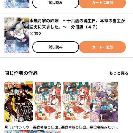
試し読み
カートに追加
水無月家の許嫁 ～十六歳の誕生日、本家の当主が
迎えに来ました。～ 分冊版（４７）
ポイント
190
試し読み
カートに追加
同じ作者の作品
もっと見る
月刊少年シリウス
悪食令嬢と狂血公爵 ～その魔物、私が美味しくいただきます！～ 分冊版
悪食令嬢と狂血公爵 ～その魔物、私が美味しくいただきます！～
悪役令嬢みたいに断罪されそうだったけど、全力で愛されてます！ 不幸な運命に「ざまぁ」しますわ！ アンソロジーコミック