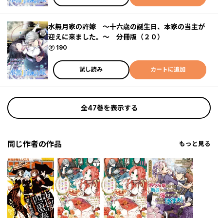
水無月家の許嫁 ～十六歳の誕生日、本家の当主が
迎えに来ました。～ 分冊版（２０）
ポイント
190
試し読み
カートに追加
全47巻を表示する
同じ作者の作品
もっと見る