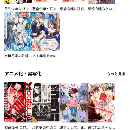
月刊少年シリウス
悪食令嬢と狂血公爵 ～その魔物、私が美味しくいただきます！～ 分冊版
悪食令嬢と狂血公爵 ～その魔物、私が美味しくいただきます！～
悪役令嬢みたいに断罪されそうだったけど、全力で愛されてます！ 不幸な運命に「ざまぁ」しますわ！ アンソロジーコミック
水無月家の許嫁 ～十六歳の誕生日、本家の当主が迎えに来ました。～
２１年耐えたので離婚して今度は自分のやりたいことをしようと思います 妖精が見えるだけの男爵令嬢は、妖精の声が聞こえるだけの公爵様に溺愛される
アニメ化・実写化
もっと見る
特命係長 只野仁ファイナル 愛蔵版
現代史の中のゴルゴ13
満タサレズ、止メラレズ
買われた男～女性限定快感セラピスト～【描き下ろしおまけ付き特装版】