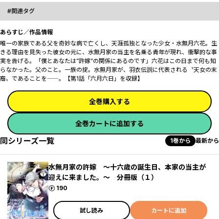
関連タグ
あらすじ／作品情報
唯一の家族である父を奇妙な病で亡くし、天涯孤独となった少女・水無月六花。生
きる理由を見失った彼女の元に、水無月家の当主を名乗る青年が現れ、衝撃的な事
実を告げる。「僕とあなたは”許嫁”の関係にあるのです」―――六花はこの日まで何も知
らなかった。父のこと。一族の掟。水無月家が、羽衣伝説に代表される〝天女の末
裔〟であることを――。【第1話「六月六日」を収録】
全巻購入する
全巻カートに追加する
同シリーズ一覧
1巻から
最新から
水無月家の許嫁 ～十六歳の誕生日、本家の当主が
迎えに来ました。～ 分冊版（１）
ポイント
190
試し読み
カートに追加