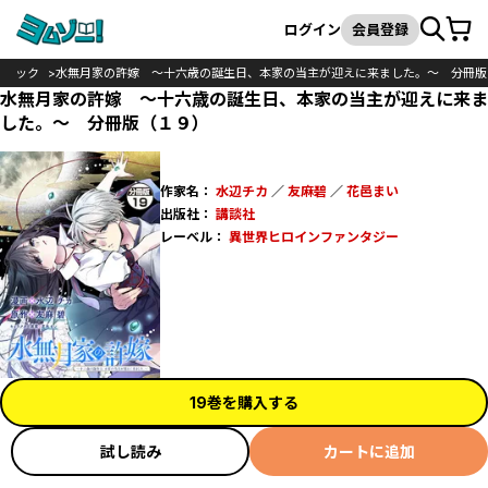
カート
検索
ログイン
会員登録
コミック
水無月家の許嫁 ～十六歳の誕生日、本家の当主が迎えに来ました。～ 分冊版
水無月家の許嫁 ～十六歳の誕生日、本家の当主が迎えに来ま
した。～ 分冊版（１９）
作家名：
水辺チカ
／
友麻碧
／
花邑まい
出版社：
講談社
レーベル：
異世界ヒロインファンタジー
19巻を購入する
試し読み
カートに追加