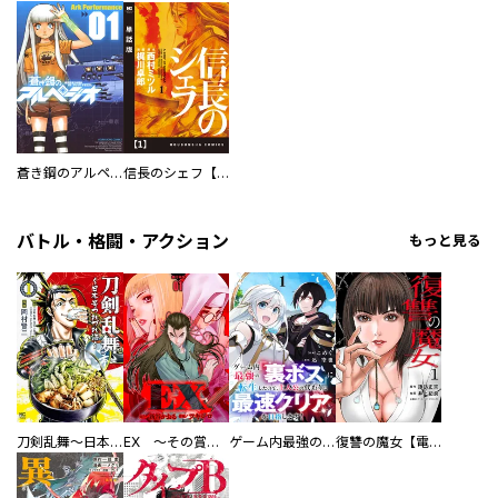
蒼き鋼のアルペジオ
信長のシェフ【単話版】
バトル・格闘・アクション
もっと見る
刀剣乱舞～日本号つれづれ酒～
EX ～その賞金稼ぎは、世界の出口を探す～【単行本版】
ゲーム内最強の『裏ボス』に転生したので、主人公の代わりに最速クリアを目指します！【電子単行本版】
復讐の魔女【電子単行本版】