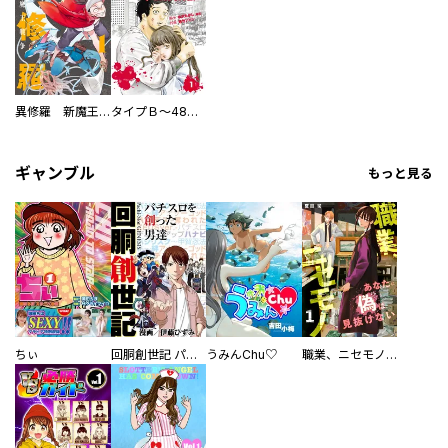
異修羅 新魔王戦争
タイプＢ～48時間後、致死率100％～【単話】
ギャンブル
もっと見る
ちぃ
回胴創世記 パチスロを創った男達
うみんChu♡
職業、ニセモノ～あなたに偽は見抜けない【電子単行本版】