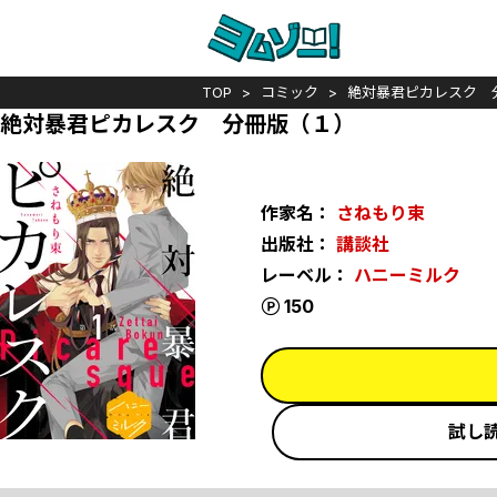
TOP
コミック
絶対暴君ピカレスク 
絶対暴君ピカレスク 分冊版（１）
作家名：
さねもり束
出版社：
講談社
レーベル：
ハニーミルク
ポイント
150
試し