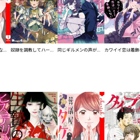
葬儀屋タケコ～あなたの最期、叶えます【電子単行本版】
奴隷を調教してハーレム作る
同じギルメンの声が好き