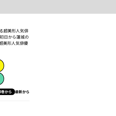
る超美形人気俳
初日から蓮城の
超美形人気俳優
1巻から
最新から