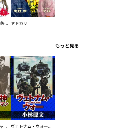
タイプＢ～48時間後、致死率100％～【単話】
ヤドカリ
もっと見る
鋼鉄の死神 ミヒャエル・ビットマン戦記
ヴェトナム・ウォー VIETNAM WAR