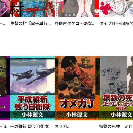
ヒステリック・ハーレム～搾られる男と堕ちる女～【電子単行本版】
生贄の村【電子単行本版】
葬儀屋タケコ～あなたの最期、叶えます【電子単行本版】
サムライソルジャー SAMURAI SOLDIER
平成維新 戦う自衛隊
オメガJ