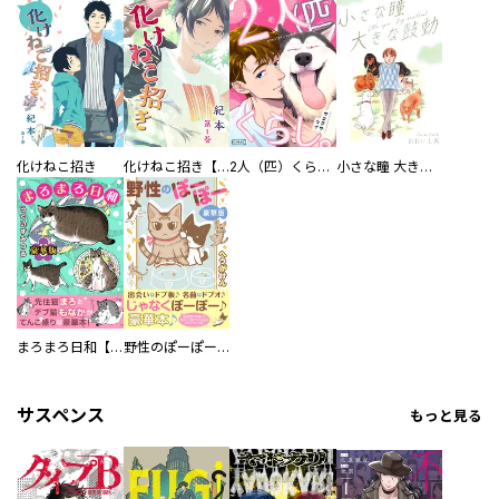
化けねこ招き
化けねこ招き【描きおろし付合冊版】
2人（匹）くらし。
小さな瞳 大きな鼓動
まろまろ日和【豪華版】
野性のぽーぽー【豪華版】
サスペンス
もっと見る