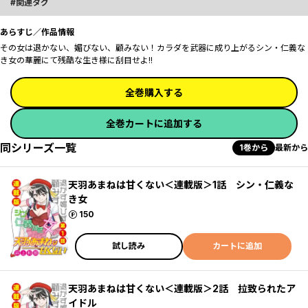
関連タグ
あらすじ／作品情報
その女は退かない、媚びない、顧みない！カラダを武器に成り上がるシン・仁義な
き女の華麗にて残酷な生き様に刮目せよ!!
全巻購入する
全巻カートに追加する
同シリーズ一覧
1巻から
最新から
天羽あまねは甘くない＜連載版＞1話 シン・仁義な
き女
ポイント
150
試し読み
カートに追加
天羽あまねは甘くない＜連載版＞2話 拉致られたア
イドル