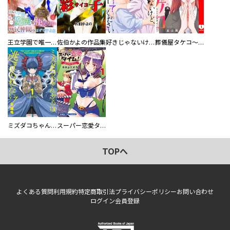
王立学園で唯一魔法が使えない庶民仲間のはずですよね～実は王子様で私を溺愛しているなんて告白はやめてください～
佐伯かよの作品集
好きじゃないけど、抱いてください【電子単行本版／特典おまけ付き】
葬儀屋タケコ～あなたの最期、叶えます【電子単行本版】
ミズダコちゃんからは逃げられない！
スーパー恋愛タイム！～現場でドＳな彼女は自宅でデレる～
TOPへ
よくある質問
利用規約
特定商取引法
プライバシーポリシー
お問い合わせ
ログイン
会員登録