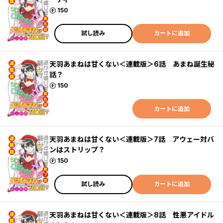
ポイント
150
試し読み
カートに追加
天羽あまねは甘くない＜連載版＞6話 あまね誕生秘
話？
ポイント
150
カートに追加
天羽あまねは甘くない＜連載版＞7話 アウェー対バ
ンはストリップ？
ポイント
150
試し読み
カートに追加
天羽あまねは甘くない＜連載版＞8話 性悪アイドル