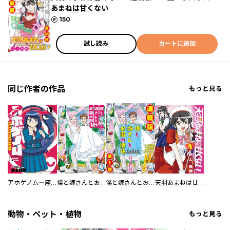
あまねは甘くない
ポイント
150
試し読み
カートに追加
同じ作者の作品
もっと見る
アホゲノム―座牟坂サタニックヘアー―
僕と嫁さんとお酒の関係
僕と嫁さんとお酒の関係＜連載版＞
天羽あまねは甘くない
動物・ペット・植物
もっと見る