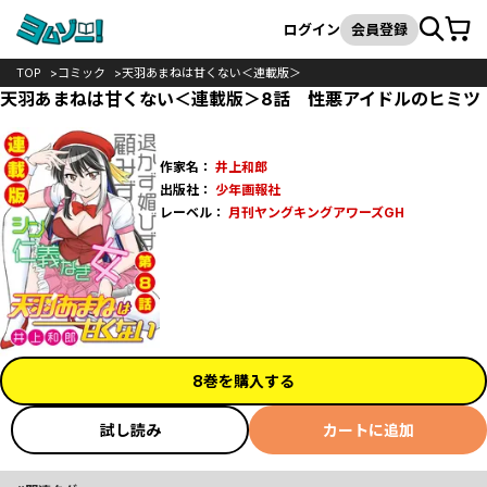
カート
検索
ログイン
会員登録
TOP
コミック
天羽あまねは甘くない＜連載版＞
天羽あまねは甘くない＜連載版＞8話 性悪アイドルのヒミツ
作家名：
井上和郎
出版社：
少年画報社
レーベル：
月刊ヤングキングアワーズGH
8巻を購入する
試し読み
カートに追加