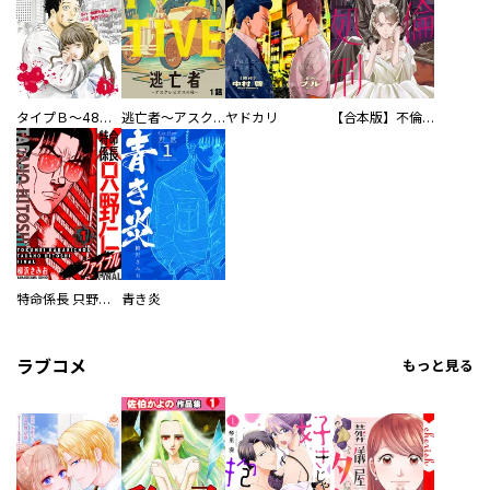
タイプＢ～48時間後、致死率100％～【単話】
逃亡者～アスクレピオスの杖～
ヤドカリ
【合本版】不倫処刑
特命係長 只野仁ファイナル 愛蔵版
青き炎
ラブコメ
もっと見る