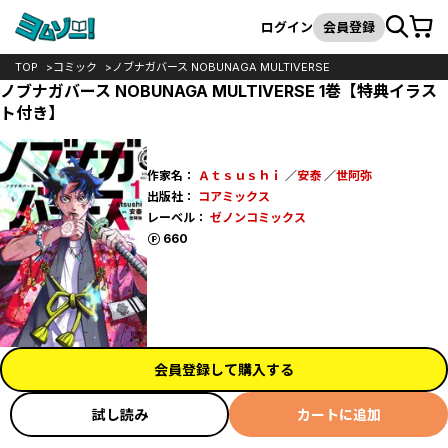
カート
検索
ログイン
会員登録
TOP
コミック
ノブナガバース NOBUNAGA MULTIVERSE
ノブナガバース NOBUNAGA MULTIVERSE 1巻【特典イラス
ト付き】
作家名：
Ａｔｓｕｓｈｉ
／
安泰
／
世阿弥
出版社：
コアミックス
レーベル：
ゼノンコミックス
ポイント
660
会員登録して購入する
試し読み
カートに追加