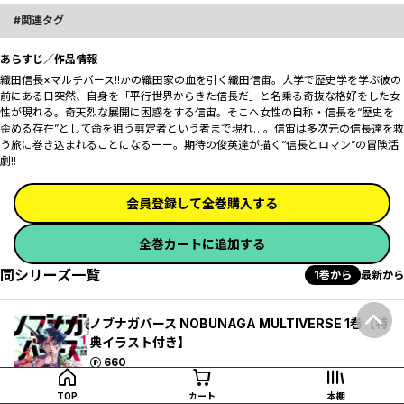
関連タグ
あらすじ／作品情報
織田信長×マルチバース!!かの織田家の血を引く織田信宙。大学で歴史学を学ぶ彼の
前にある日突然、自身を「平行世界からきた信長だ」と名乗る奇抜な格好をした女
性が現れる。奇天烈な展開に困惑をする信宙。そこへ女性の自称・信長を“歴史を
歪める存在”として命を狙う剪定者という者まで現れ…。信宙は多次元の信長達を救
う旅に巻き込まれることになるーー。期待の俊英達が描く“信長とロマン”の冒険活
劇!!
会員登録して全巻購入する
全巻カートに追加する
同シリーズ一覧
1巻から
最新から
ノブナガバース NOBUNAGA MULTIVERSE 1巻【特
典イラスト付き】
ポイント
660
TOP
カート
本棚
試し読み
カートに追加