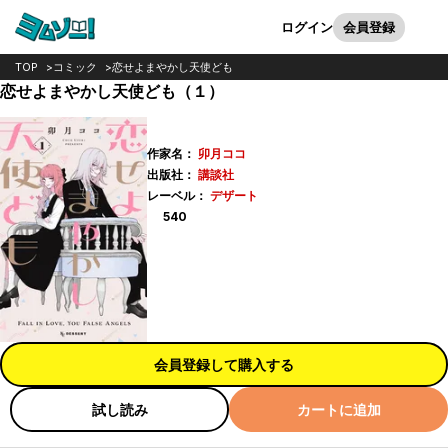
カート
検索
ログイン
会員登録
TOP
コミック
恋せよまやかし天使ども
恋せよまやかし天使ども（１）
作家名：
卯月ココ
出版社：
講談社
レーベル：
デザート
ポイント
540
会員登録して購入する
試し読み
カートに追加