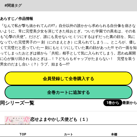
関連タグ
あらすじ／作品情報
『なんで私が撃ち抜かれてんの!!?』自分以外の誰かから求められる自分像を崩さな
いように、常に完璧美少女を演じてきた桂おとぎ。ついた学園での異名は、その名
も“心撃の天使”。だけど、誰にも見せないヒミツにするはずだった裏の顔を、気に
なっていた完璧男子の一 刻（にのまえとき）に見られてしまう…。ところが、優し
くて完璧だと思っていた一 刻にもヒミツにしていた裏の顔があった!!! その一面を知
ってしまったおとぎは彼から「共犯」相手として気に入られてしまう。思わぬ展開
に心が振り回されるおとぎは…！？どちらもギャップがたまらない！ 完璧を装う
男女のだまし合い（？）ラブ、始まる―!!?
会員登録して全巻購入する
全巻カートに追加する
同シリーズ一覧
1巻から
最新から
恋せよまやかし天使ども（１）
ポイント
540
TOP
カート
本棚