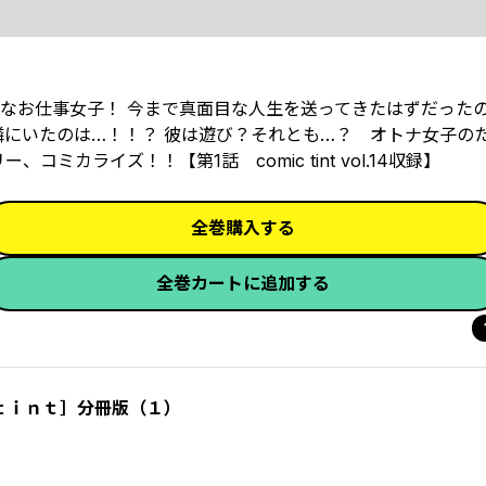
なお仕事女子！ 今まで真面目な人生を送ってきたはずだった
隣にいたのは…！！？ 彼は遊び？それとも…？ オトナ女子の
カライズ！！【第1話 comic tint vol.14収録】
全巻購入する
全巻カートに追加する
ｔｉｎｔ］分冊版（１）