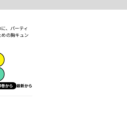
のに、パーティ
ための胸キュン
1巻から
最新から