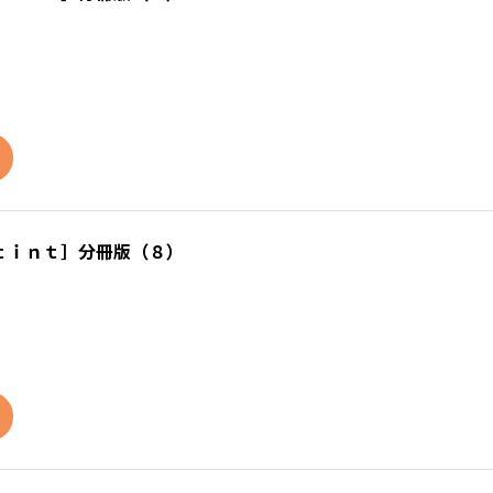
ｔｉｎｔ］分冊版（８）