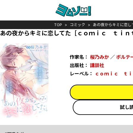
TOP
コミック
あの夜からキミに恋し
あの夜からキミに恋してた［ｃｏｍｉｃ ｔｉｎ
作家名：
桜乃みか
／
ボルテ
出版社：
講談社
レーベル：
ｃｏｍｉｃ ｔｉ
試し