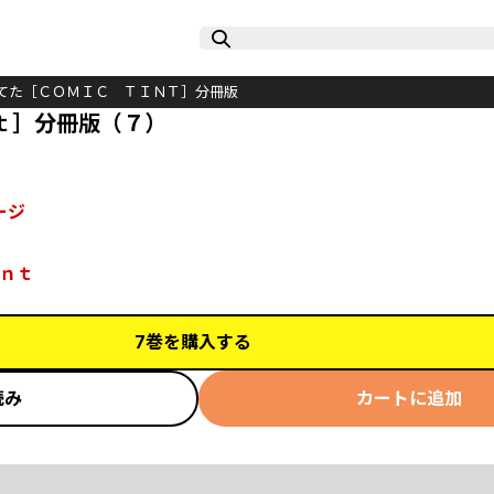
てた［ＣＯＭＩＣ ＴＩＮＴ］分冊版
ｔ］分冊版（７）
ージ
ｎｔ
7巻を購入する
読み
カートに追加