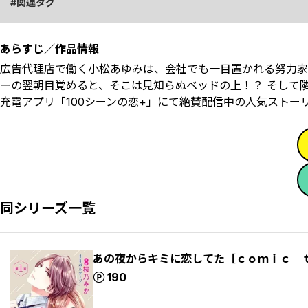
関連タグ
あらすじ／作品情報
広告代理店で働く小松あゆみは、会社でも一目置かれる努力家
ーの翌朝目覚めると、そこは見知らぬベッドの上！？ そして
充電アプリ「100シーンの恋+」にて絶賛配信中の人気ストーリー、コミ
同シリーズ一覧
あの夜からキミに恋してた［ｃｏｍｉｃ 
ポイント
190