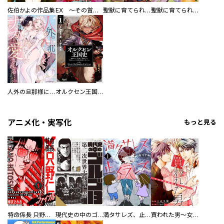
佐伯かよの作品集
EX ～その賞金稼ぎは、世界の出口を探す～【単行本版】
聖獣に育てられた少年の異世界ゆるり放浪記～神様からもらったチート魔法で、仲間たちとスローライフを満喫中～
聖獣に育てられた少年の異世界ゆるり放浪記～神様からもらったチート魔法で、仲間たちとスローライフを満喫中～【分冊版】
人外の旦那様に娶られ毎晩ナカまで愛される…。アンソロジー
オルクセン王国史
アニメ化・実写化
もっと見る
特命係長 只野仁ファイナル 愛蔵版
現代史の中のゴルゴ13
満タサレズ、止メラレズ
買われた男～女性限定快感セラピスト～【描き下ろしおまけ付き特装版】