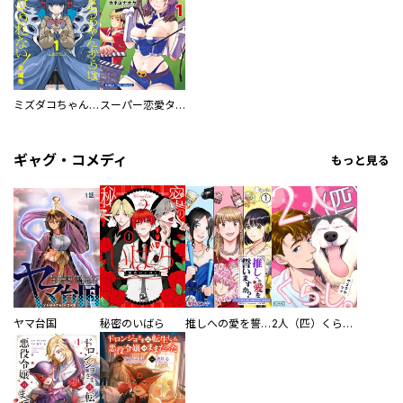
ミズダコちゃんからは逃げられない！
スーパー恋愛タイム！～現場でドＳな彼女は自宅でデレる～
ギャグ・コメディ
もっと見る
ヤマ台国
秘密のいばら
推しへの愛を誓いますか？～アラサー女子、推しは逃げぬが人生逃げる～
2人（匹）くらし。