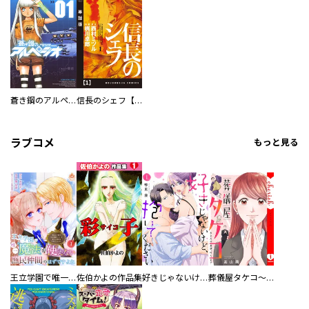
蒼き鋼のアルペジオ
信長のシェフ【単話版】
ラブコメ
もっと見る
王立学園で唯一魔法が使えない庶民仲間のはずですよね～実は王子様で私を溺愛しているなんて告白はやめてください～
佐伯かよの作品集
好きじゃないけど、抱いてください【電子単行本版／特典おまけ付き】
葬儀屋タケコ～あなたの最期、叶えます【電子単行本版】