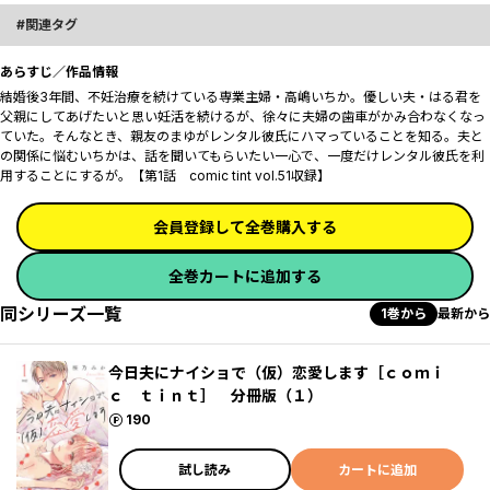
関連タグ
あらすじ／作品情報
結婚後3年間、不妊治療を続けている専業主婦・高嶋いちか。優しい夫・はる君を
父親にしてあげたいと思い妊活を続けるが、徐々に夫婦の歯車がかみ合わなくなっ
ていた。そんなとき、親友のまゆがレンタル彼氏にハマっていることを知る。夫と
の関係に悩むいちかは、話を聞いてもらいたい一心で、一度だけレンタル彼氏を利
用することにするが。【第1話 comic tint vol.51収録】
会員登録して全巻購入する
全巻カートに追加する
同シリーズ一覧
1巻から
最新から
今日夫にナイショで（仮）恋愛します［ｃｏｍｉ
ｃ ｔｉｎｔ］ 分冊版（１）
ポイント
190
試し読み
カートに追加