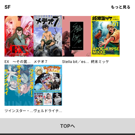
SF
もっと見る
EX ～その賞金稼ぎは、世界の出口を探す～【単行本版】
メテオ７
Stella bit／es【単話版】
終末ミッケ
ツインスター・サイクロン・ランナウェイ
ヴェルドライチオシ聖典パック 『転スラ』ミニ画集付き シリウス人気作３選
TOPへ