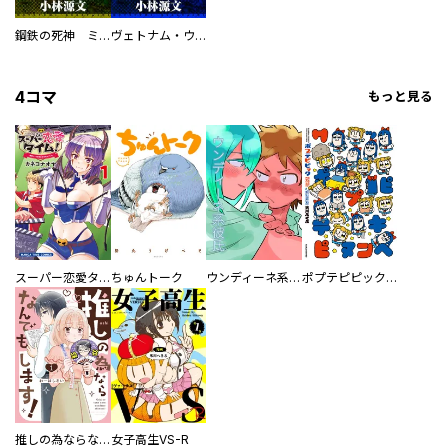
鋼鉄の死神 ミヒャエル・ビットマン戦記
ヴェトナム・ウォー VIETNAM WAR
4コマ
もっと見る
スーパー恋愛タイム！～現場でドＳな彼女は自宅でデレる～
ちゅんトーク
ウンディーネ系彼氏
ポプテピピック SEASON EIGHT
推しの為ならなんでもします！
女子高生VS-R