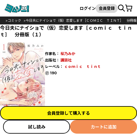
カート
検索
ログイン
会員登録
OP
コミック
今日夫にナイショで（仮）恋愛します［ＣＯＭＩＣ ＴＩＮＴ］ 分冊版
今日夫にナイショで（仮）恋愛します［ｃｏｍｉｃ ｔｉｎ
ｔ］ 分冊版（１）
作家名：
桜乃みか
出版社：
講談社
レーベル：
ｃｏｍｉｃ ｔｉｎｔ
ポイント
190
会員登録して購入する
試し読み
カートに追加