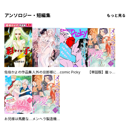
アンソロジー・短編集
もっと見る
佐伯かよの作品集
人外の旦那様に娶られ毎晩ナカまで愛される…。アンソロジー
comic Picky
【単話版】崖っぷち令嬢ですが、意地と策略で幸せになります！シリーズ
お兄様は馬鹿なんですか？～地味王女は婚約破棄に巻き込まれる～
メンヘラ製造機の公爵令息（過保護）が溺愛してきます