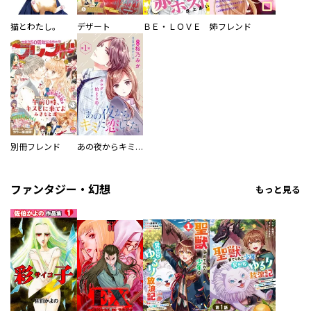
猫とわたし。
デザート
ＢＥ・ＬＯＶＥ
姉フレンド
別冊フレンド
あの夜からキミに恋してた［ｃｏｍｉｃ ｔｉｎｔ］分冊版
ファンタジー・幻想
もっと見る