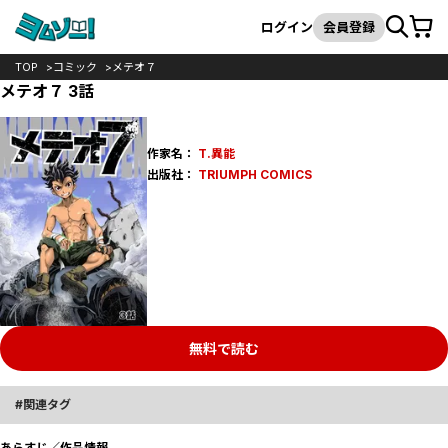
カート
検索
ログイン
会員登録
TOP
コミック
メテオ７
メテオ７ 3話
作家名：
T.異能
出版社：
TRIUMPH COMICS
無料で読む
関連タグ
あらすじ／作品情報