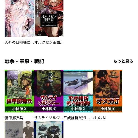
人外の旦那様に娶られ毎晩ナカまで愛される…。アンソロジー
オルクセン王国史
戦争・軍事・戦記
もっと見る
装甲擲弾兵
サムライソルジャー SAMURAI SOLDIER
平成維新 戦う自衛隊
オメガJ