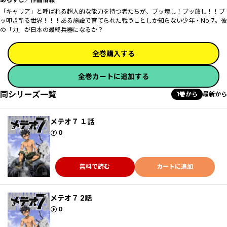
「キャリア」と呼ばれる超人的な能力を持つ者たちが、ブッ壊し！ブッ放し！！ブ
ッ叩き斬る世界！！！ある施設で育てられた戦うことしか知らない少年・No.7。彼
の「力」が日本の最終兵器になるか？
全巻購入する
全巻カートに追加する
同シリーズ一覧
1巻から
最新から
メテオ７ １話
ポイント
0
無料で読む
カートに追加
メテオ７ 2話
ポイント
0