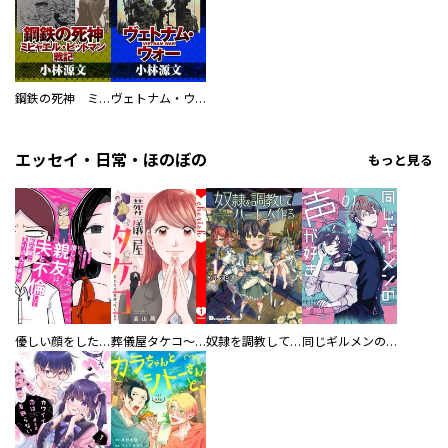
鋼鉄の死神 ミヒャエル・ビットマン戦記
ヴェトナム・ウォー VIETNAM WAR
エッセイ・日常・ほのぼの
もっと見る
優しい顔をした親友は、夫と不倫して私の家に入り込んできた。
葬儀屋タケコ～あなたの最期、叶えます【電子単行本版】
奴隷を調教してハーレム作る
同じギルメンの声が好き