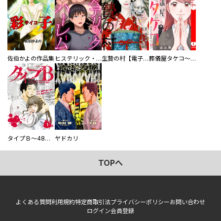
佐伯かよの作品集
ヒステリック・ハーレム～搾られる男と堕ちる女～【電子単行本版】
生贄の村【電子単行本版】
葬儀屋タケコ～あなたの最期、叶えます【電子単行本版】
タイプＢ～48時間後、致死率100％～【単話】
ヤドカリ
TOPへ
よくある質問
利用規約
特定商取引法
プライバシーポリシー
お問い合わせ
ログイン
会員登録