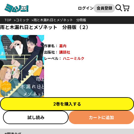
カート
検索
ログイン
会員登録
TOP
コミック
雨と木漏れ日とメゾネット 分冊版
雨と木漏れ日とメゾネット 分冊版（２）
作家名：
嘉内
出版社：
講談社
レーベル：
ハニーミルク
2巻を購入する
試し読み
カートに追加