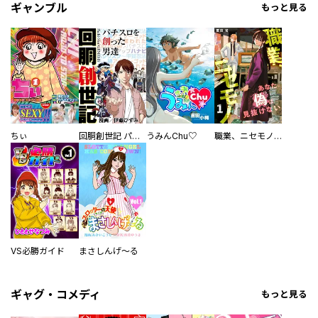
ギャンブル
もっと見る
ちぃ
回胴創世記 パチスロを創った男達
うみんChu♡
職業、ニセモノ～あなたに偽は見抜けない【電子単行本版】
VS必勝ガイド
まさしんげ～る
ギャグ・コメディ
もっと見る