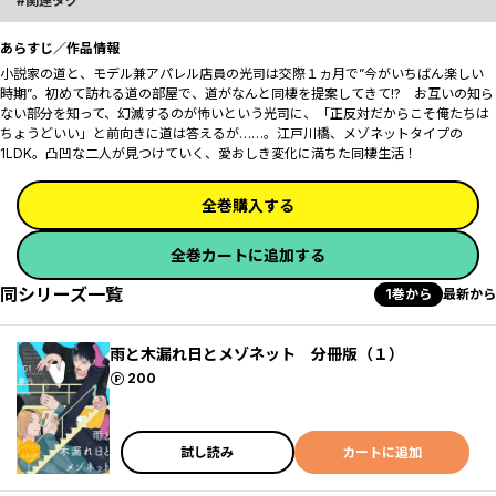
関連タグ
あらすじ／作品情報
小説家の道と、モデル兼アパレル店員の光司は交際１ヵ月で”今がいちばん楽しい
時期”。初めて訪れる道の部屋で、道がなんと同棲を提案してきて――!? お互いの知ら
ない部分を知って、幻滅するのが怖いという光司に、「正反対だからこそ俺たちは
ちょうどいい」と前向きに道は答えるが……。江戸川橋、メゾネットタイプの
1LDK。凸凹な二人が見つけていく、愛おしき変化に満ちた同棲生活！
全巻購入する
全巻カートに追加する
同シリーズ一覧
1巻から
最新から
雨と木漏れ日とメゾネット 分冊版（１）
ポイント
200
試し読み
カートに追加