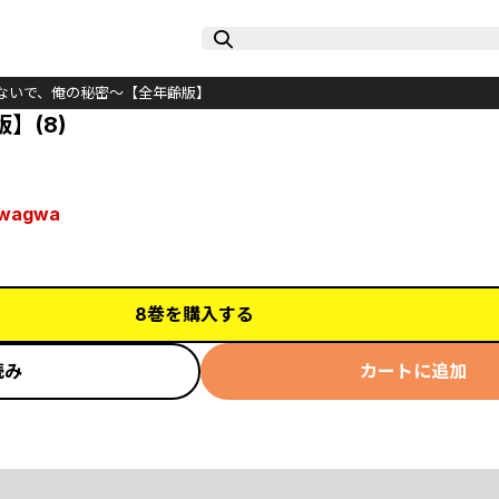
～暴かないで、俺の秘密～【全年齢版】
】(8)
wagwa
8巻を購入する
読み
カートに追加