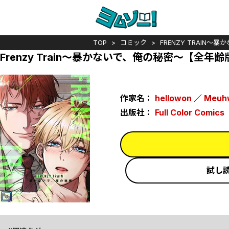
TOP
コミック
FRENZY TRAIN
Frenzy Train～暴かないで、俺の秘密～【全年齢版
作家名：
hellowon
／
Meuh
出版社：
Full Color Comics
試し