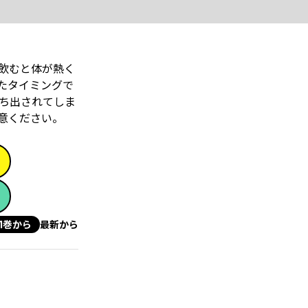
飲むと体が熱く
たタイミングで
ち出されてしま
意ください。
1巻から
最新から