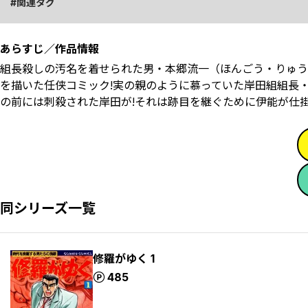
関連タグ
あらすじ／作品情報
組長殺しの汚名を着せられた男・本郷流一（ほんごう・りゅう
を描いた任侠コミック!実の親のように慕っていた岸田組組長
の前には刺殺された岸田が!それは跡目を継ぐために伊能が仕掛
同シリーズ一覧
修羅がゆく 1
ポイント
485