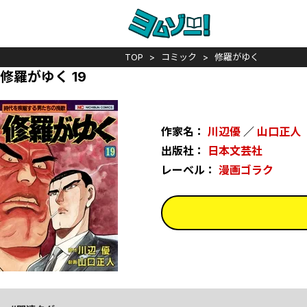
TOP
コミック
修羅がゆく
修羅がゆく 19
作家名：
川辺優
／
山口正人
出版社：
日本文芸社
レーベル：
漫画ゴラク