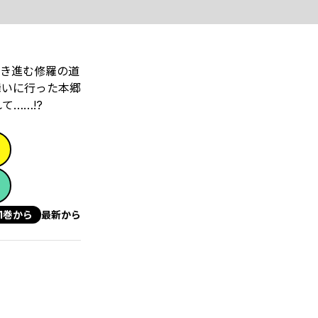
き進む修羅の道
舞いに行った本郷
……!?
1巻から
最新から