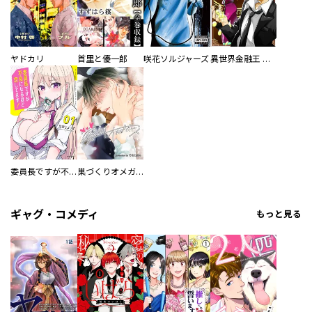
ヤドカリ
首里と優一郎
咲花ソルジャーズ
異世界金融王 ～クローネ・ゴルディオンの覇道～
委員長ですが不良になるほど恋してます！
巣づくりオメガバース
ギャグ・コメディ
もっと見る