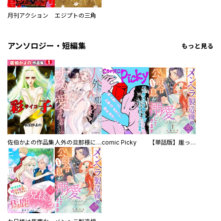
月刊アクション
エジプトの三角
アンソロジー・短編集
もっと見る
佐伯かよの作品集
人外の旦那様に娶られ毎晩ナカまで愛される…。アンソロジー
comic Picky
【単話版】崖っぷち令嬢ですが、意地と策略で幸せになります！シリーズ