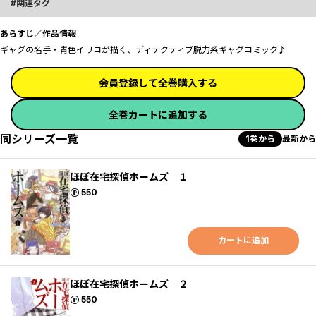
関連タグ
あらすじ／作品情報
ギャグの名手・青色イリコが描く、ディテクティブ脱力系ギャグコミック♪
会員登録して全巻購入する
全巻カートに追加する
同シリーズ一覧
1巻から
最新から
ほぼ在宅探偵ホームズ １
ポイント
550
カートに追加
ほぼ在宅探偵ホームズ ２
ポイント
550