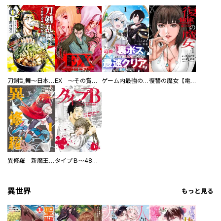
刀剣乱舞～日本号つれづれ酒～
EX ～その賞金稼ぎは、世界の出口を探す～【単行本版】
ゲーム内最強の『裏ボス』に転生したので、主人公の代わりに最速クリアを目指します！【電子単行本版】
復讐の魔女【電子単行本版】
異修羅 新魔王戦争
タイプＢ～48時間後、致死率100％～【単話】
異世界
もっと見る