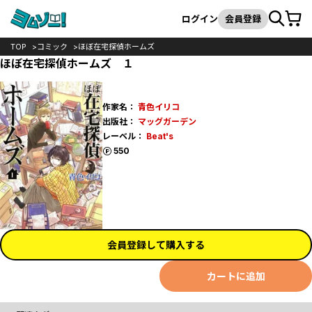
カート
検索
ログイン
会員登録
TOP
コミック
ほぼ在宅探偵ホームズ
ほぼ在宅探偵ホームズ １
作家名：
青色イリコ
出版社：
マッグガーデン
レーベル：
Beat's
ポイント
550
会員登録して購入する
カートに追加