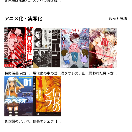
お兄様は馬鹿なんですか？～地味王女は婚約破棄に巻き込まれる～
メンヘラ製造機の公爵令息（過保護）が溺愛してきます
アニメ化・実写化
もっと見る
特命係長 只野仁ファイナル 愛蔵版
現代史の中のゴルゴ13
満タサレズ、止メラレズ
買われた男～女性限定快感セラピスト～【描き下ろしおまけ付き特装版】
蒼き鋼のアルペジオ
信長のシェフ【単話版】