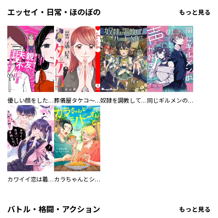
エッセイ・日常・ほのぼの
もっと見る
優しい顔をした親友は、夫と不倫して私の家に入り込んできた。
葬儀屋タケコ～あなたの最期、叶えます【電子単行本版】
奴隷を調教してハーレム作る
同じギルメンの声が好き
カワイイ恋は着飾らない
カラちゃんとシトーさんと、 【分冊版】
バトル・格闘・アクション
もっと見る