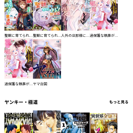
聖獣に育てられた少年の異世界ゆるり放浪記～神様からもらったチート魔法で、仲間たちとスローライフを満喫中～
聖獣に育てられた少年の異世界ゆるり放浪記～神様からもらったチート魔法で、仲間たちとスローライフを満喫中～【分冊版】
人外の旦那様に娶られ毎晩ナカまで愛される…。アンソロジー
過保護な執事が私の婚活を邪魔してきます！ 分冊版
過保護な執事が私の婚活を邪魔してきます！
ヤマ台国
ヤンキー・極道
もっと見る