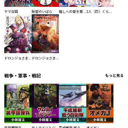
ヤマ台国
秘密のいばら
推しへの愛を誓いますか？～アラサー女子、推しは逃げぬが人生逃げる～
2人（匹）くらし。
ドロンジョさまは転生しても悪役令嬢のままだった
ドロンジョさまは転生しても悪役令嬢のままだった【分冊版】
戦争・軍事・戦記
もっと見る
装甲擲弾兵
サムライソルジャー SAMURAI SOLDIER
平成維新 戦う自衛隊
オメガJ