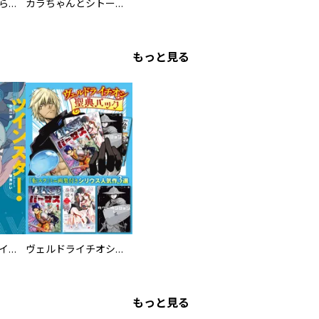
カワイイ恋は着飾らない
カラちゃんとシトーさんと、 【分冊版】
もっと見る
ツインスター・サイクロン・ランナウェイ
ヴェルドライチオシ聖典パック 『転スラ』ミニ画集付き シリウス人気作３選
もっと見る