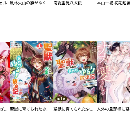
ェル
風林火山の旗がゆく 武田信玄
南総里見八犬伝
本山一城 初期短
EX ～その賞金稼ぎは、世界の出口を探す～【単行本版】
聖獣に育てられた少年の異世界ゆるり放浪記～神様からもらったチート魔法で、仲間たちとスローライフを満喫中～
聖獣に育てられた少年の異世界ゆるり放浪記～神様からもらったチート魔法で、仲間たちとスローライフを満喫中～【分冊版】