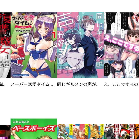
復讐の魔女【電子単行本版】
スーパー恋愛タイム！～現場でドＳな彼女は自宅でデレる～
同じギルメンの声が好き