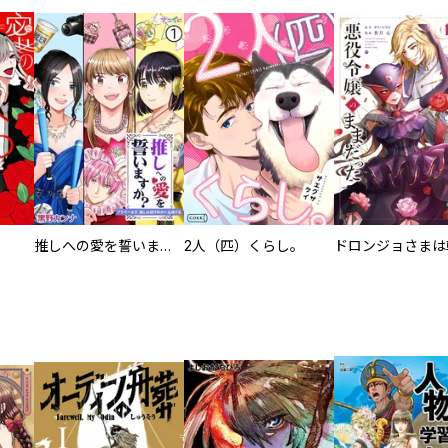
推しへの愛を誓いますか？～アラサー女子、推しは逃げぬが人生逃げる～
2人（匹）くらし。