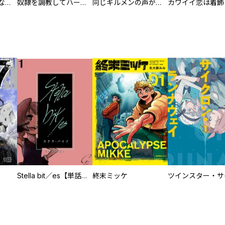
葬儀屋タケコ～あなたの最期、叶えます【電子単行本版】
奴隷を調教してハーレム作る
同じギルメンの声が好き
Stella bit／es【単話版】
終末ミッケ