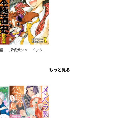
日本極道史 昭和編 スーパー大合本
探偵犬シャードック（新装版）
もっと見る