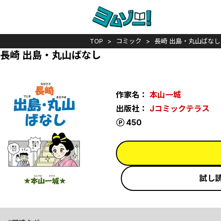
TOP
コミック
長崎 出島・丸山ばなし
長崎 出島・丸山ばなし
作家名：
本山一城
出版社：
Jコミックテラス
ポイント
450
試し