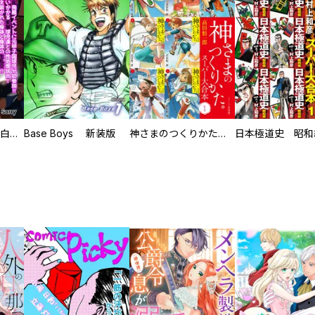
初めての発展場 【白抜き修正版】
Base Boys 新装版
神さまのつくりかた。スーパー大合本