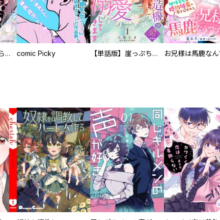
人外の旦那様に娶られ毎晩ナカまで愛される…。アンソロジー
comic Picky
【単話版】崖っぷち令嬢ですが、意地と策略で幸せになります！シリーズ