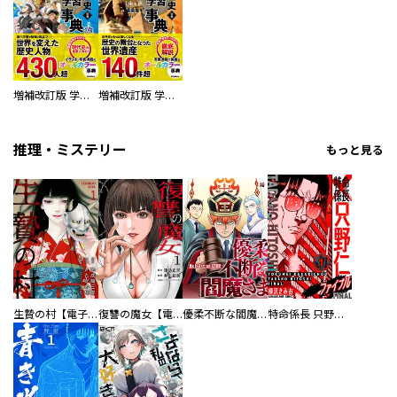
増補改訂版 学研まんが NEW世界の歴史 別巻 人物学習事典
増補改訂版 学研まんが NEW世界の歴史 別巻 世界遺産学習事典
推理・ミステリー
もっと見る
生贄の村【電子単行本版】
復讐の魔女【電子単行本版】
優柔不断な閻魔さま
特命係長 只野仁ファイナル 愛蔵版