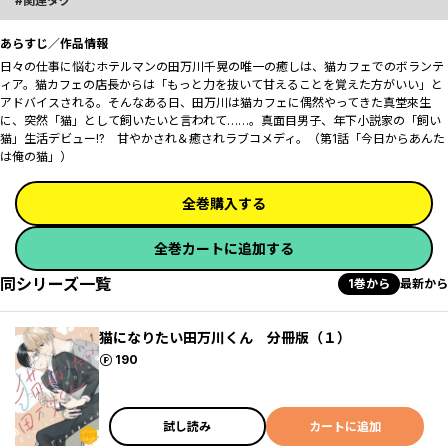
関連タグ
あらすじ／作品情報
日々の仕事に悩むホテルマンの田万川千晃の唯一の癒しは、猫カフェでのボランテ
ィア。猫カフェの店長からは「もっと力を抜いて甘えることを覚えた方がいい」と
アドバイスされる。そんなある日、田万川は猫カフェに偶然やってきた真堂來生
に、突然「猫」として飼いたいと言われて……。真面目男子、年下小説家の「飼い
猫」生活デビュー!? 甘やかされ＆癒されラブコメディ。（第1話「今日からあんた
は俺の猫」）
全巻購入する
全巻カートに追加する
同シリーズ一覧
1巻から
最新から
猫になりたい田万川くん 分冊版（１）
ポイント
190
試し読み
カートに追加