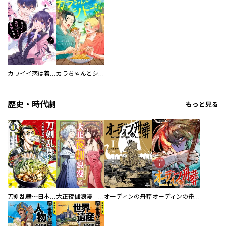
カワイイ恋は着飾らない
カラちゃんとシトーさんと、 【分冊版】
歴史・時代劇
もっと見る
刀剣乱舞～日本号つれづれ酒～
大正夜伽浪漫 －金曜日の花嫁—
オーディンの舟葬
オーディンの舟葬 分冊版