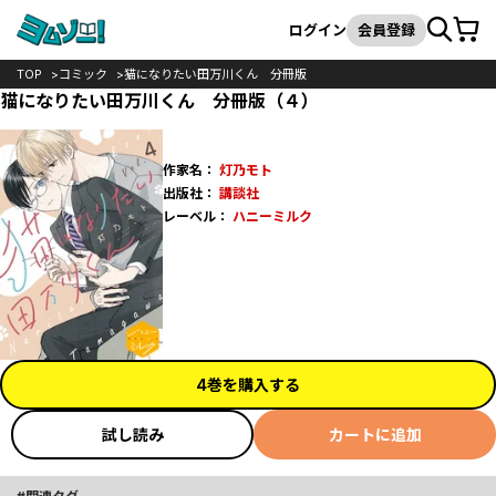
カート
検索
ログイン
会員登録
TOP
コミック
猫になりたい田万川くん 分冊版
猫になりたい田万川くん 分冊版（４）
作家名：
灯乃モト
出版社：
講談社
レーベル：
ハニーミルク
4巻を購入する
試し読み
カートに追加