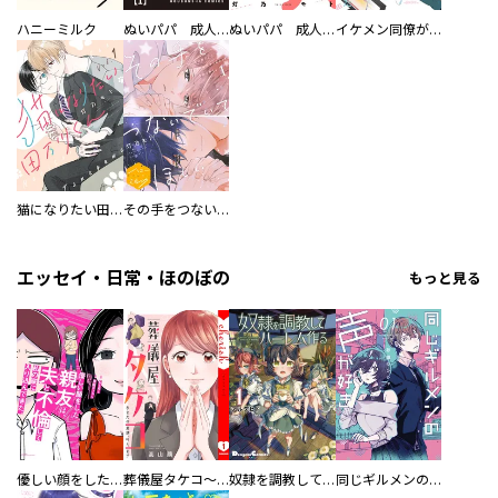
ハニーミルク
ぬいパパ 成人男子がぬいぐるみのパパになる話【単話版】
ぬいパパ 成人男子がぬいぐるみのパパになる話
イケメン同僚が俺の重課金ファンでした
猫になりたい田万川くん
その手をつないでいてほしい 分冊版
エッセイ・日常・ほのぼの
もっと見る
優しい顔をした親友は、夫と不倫して私の家に入り込んできた。
葬儀屋タケコ～あなたの最期、叶えます【電子単行本版】
奴隷を調教してハーレム作る
同じギルメンの声が好き