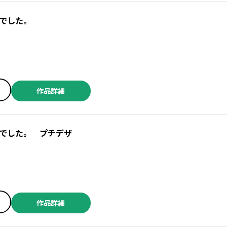
でした。
／音羽すずめ ／鈴山もり ／春吉ほだか ／月森のえる ／しろうさな ／長谷垣なるみ ／花芽宮るる ／松原 秀 ／映画『言えない秘密』 ／よしいえみみこ ／はなまる糀二 ／春凪りぐ ／大月キエ ／近森イチカ ／いちのへ瑠美 ／清野静流 ／ミツオカ ／うさ沢妹子 ／伊藤里 ／雪森さくら ／古仲なこ ／ゆのはらゆの ／園田よう ／南波あつこ ／倉知よね ／桃生有希 ／久遊あさこ ／神葉理世 ／ｉｃｈｉｍｉ ／鶴吉繪里 ／はそら ／藤原みかん ／リカチ ／さくま丼子 ／サイトウユリ ／ごまふ ／瀬戸めぐむ ／ゆいじ ／杜若わか ／森沢こまり
作品詳細
でした。 プチデザ
作品詳細