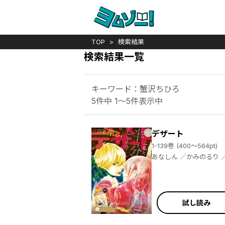
TOP
検索結果
検索結果一覧
キーワード：蟹沢ちひろ
5件中 1～5件表示中
デザート
1-139巻 (400～564pt)
あなしん ／かみのるり ／やまもり三香 ／森下ｓｕｕ ／亜南くじら ／森野萌 ／どーるる ／タアモ ／朝井うみ ／玉島ノン ／金田一蓮十郎 ／佐倉チカコ ／朝日悠 ／伊鳴優子 ／きみづき ／萬田リン ／ことぶきりー ／栄羽弥 ／凛田百々 ／琥珀よる ／筒居つい ／ろびこ ／二桜サク ／芥文絵 ／菅田うり ／吉野マリ ／桑佳あさ ／岩下慶子 ／真崎総子 ／葉月かなえ ／桐島りら ／アサダニッキ ／満井春香 ／天倉ふゆ ／馬瀬あずさ ／築島治 ／野切耀子 ／藤もも ／高渕アスミ ／当麻真
試し読み