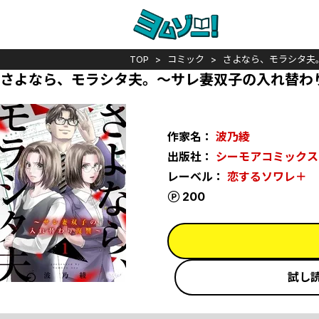
TOP
コミック
さよなら、モラシタ夫
さよなら、モラシタ夫。～サレ妻双子の入れ替わり
作家名：
波乃綾
出版社：
シーモアコミックス
レーベル：
恋するソワレ＋
ポイント
200
試し