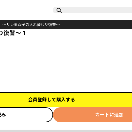
。～サレ妻双子の入れ替わり復讐～
復讐～ 1
会員登録して購入する
読み
カートに追加