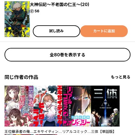
大神伝記～不老国の仁王～(20)
ポイント
56
試し読み
カートに追加
全80巻を表示する
同じ作者の作品
もっと見る
王位継承者の俺は覚醒兆候ゼロの肉体を手に入れて自由を謳歌する。
エキサイティング・ヒーロー・ライフ～退屈ではいられない私の人生
リアルコミック・ファンタジー～秀才・夏目利久の出版社改革
三体【単話版】