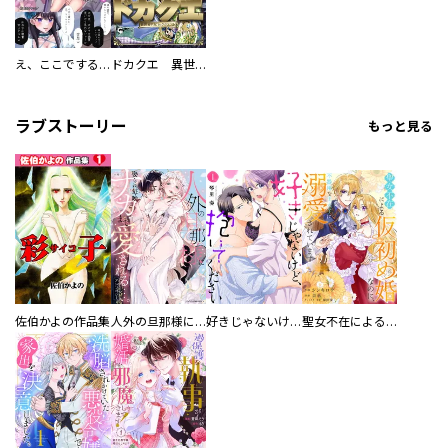
え、ここでするの？ アイドルのファンが知らない日常
ドカクエ 異世界ドカコッククエスト
ラブストーリー
もっと見る
佐伯かよの作品集
人外の旦那様に娶られ毎晩ナカまで愛される…。アンソロジー
好きじゃないけど、抱いてください【電子単行本版／特典おまけ付き】
聖女不在による仮初め婚なのに、不器用な王太子に溺愛されています【電子単行本版／特典おまけ付き】