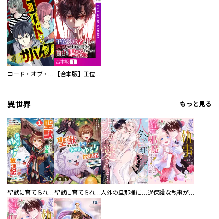
コード・オブ・サバイブ
【合本版】王位継承者の俺は覚醒兆候ゼロの肉体を手に入れて自由を謳歌する。
異世界
もっと見る
聖獣に育てられた少年の異世界ゆるり放浪記～神様からもらったチート魔法で、仲間たちとスローライフを満喫中～
聖獣に育てられた少年の異世界ゆるり放浪記～神様からもらったチート魔法で、仲間たちとスローライフを満喫中～【分冊版】
人外の旦那様に娶られ毎晩ナカまで愛される…。アンソロジー
過保護な執事が私の婚活を邪魔してきます！ 分冊版