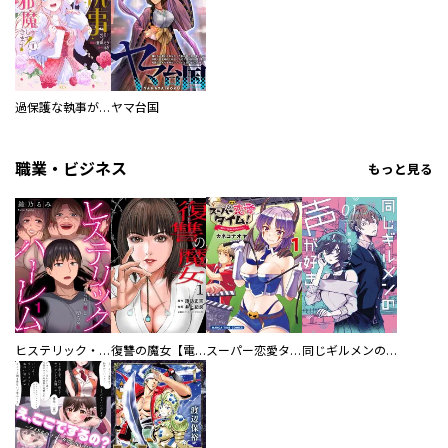
過保護な執事が私の婚活を邪魔してきます！
ヤマ台国
職業・ビジネス
もっと見る
ヒステリック・ハーレム～搾られる男と堕ちる女～【電子単行本版】
復讐の魔女【電子単行本版】
スーパー恋愛タイム！～現場でドＳな彼女は自宅でデレる～
同じギルメンの声が好き