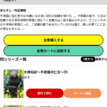
関連タグ
あらすじ／作品情報
不老国に住む男子は16歳になる年に冠礼の試練を受ける…。不老国の皇子、仁王は
試練である壱百年物の邪鬼に挑むべく拾萬大山へ足を踏み入れるが、そこにいたの
は千年物の邪鬼だった…！試練の裏で糸を引いているのは誰だ…戦いの果てに仁王
が得るものとは…。
全巻購入する
全巻カートに追加する
同シリーズ一覧
1巻から
最新から
大神伝記～不老国の仁王～(1)
ポイント
0
無料で読む
カートに追加