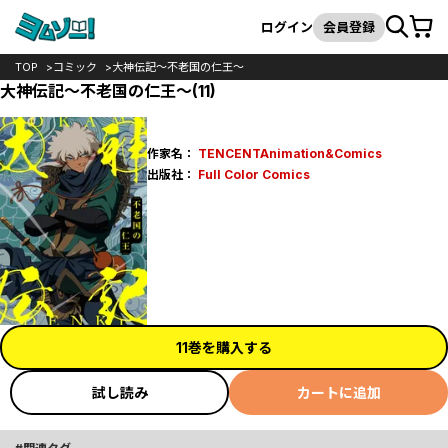
カート
検索
ログイン
会員登録
TOP
コミック
大神伝記～不老国の仁王～
大神伝記～不老国の仁王～(11)
作家名：
TENCENTAnimation&Comics
出版社：
Full Color Comics
11巻を購入する
試し読み
カートに追加