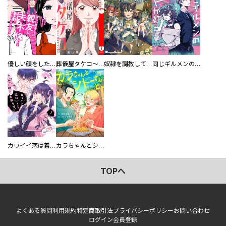
優しい顔をした親友は、夫と不倫して私の家に入り込んできた。
葬儀屋タケコ～あなたの最期、叶えます【電子単行本版】
奴隷を調教してハーレム作る
同じギルメンの声が好き
カワイイ恋は着飾らない
カラちゃんとシトーさんと、 【分冊版】
TOPへ
よくある質問
利用規約
特定商取引法
プライバシーポリシー
お問い合わせ
ログイン
会員登録