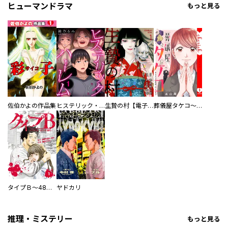
ヒューマンドラマ
もっと見る
佐伯かよの作品集
ヒステリック・ハーレム～搾られる男と堕ちる女～【電子単行本版】
生贄の村【電子単行本版】
葬儀屋タケコ～あなたの最期、叶えます【電子単行本版】
タイプＢ～48時間後、致死率100％～【単話】
ヤドカリ
推理・ミステリー
もっと見る