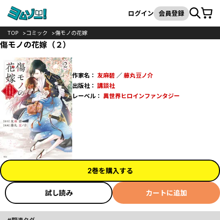
カート
検索
ログイン
会員登録
TOP
コミック
傷モノの花嫁
傷モノの花嫁（２）
作家名：
友麻碧
／
藤丸豆ノ介
出版社：
講談社
レーベル：
異世界ヒロインファンタジー
2巻を購入する
試し読み
カートに追加