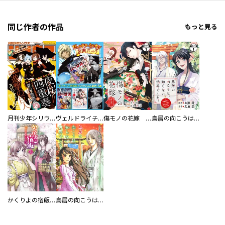
同じ作者の作品
もっと見る
月刊少年シリウス
ヴェルドライチオシ聖典パック 『転スラ』ミニ画集付き シリウス人気作３選
傷モノの花嫁 分冊版
鳥居の向こうは、知らない世界でした。～邪魔者扱いされた少女は癒やしの国で薬師になる～ 分冊版
かくりよの宿飯 あやかしお宿に嫁入りします。
鳥居の向こうは、知らない世界でした。