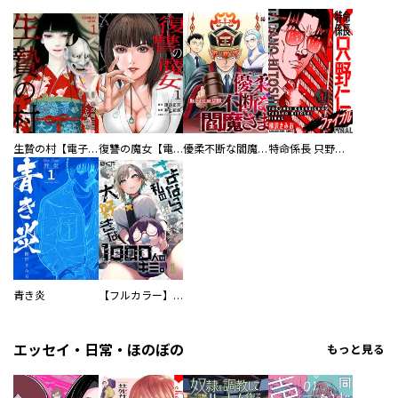
生贄の村【電子単行本版】
復讐の魔女【電子単行本版】
優柔不断な閻魔さま
特命係長 只野仁ファイナル 愛蔵版
青き炎
【フルカラー】さよなら、私の大好きな１０００人のキミ。
エッセイ・日常・ほのぼの
もっと見る