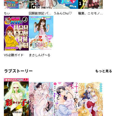
ちぃ
回胴創世記 パチスロを創った男達
うみんChu♡
職業、ニセモノ～あなたに偽は見抜けない【電子単行本版】
VS必勝ガイド
まさしんげ～る
ラブストーリー
もっと見る