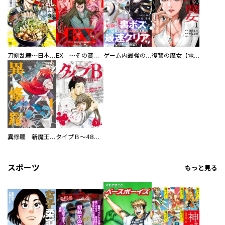
刀剣乱舞～日本号つれづれ酒～
EX ～その賞金稼ぎは、世界の出口を探す～【単行本版】
ゲーム内最強の『裏ボス』に転生したので、主人公の代わりに最速クリアを目指します！【電子単行本版】
復讐の魔女【電子単行本版】
異修羅 新魔王戦争
タイプＢ～48時間後、致死率100％～【単話】
スポーツ
もっと見る