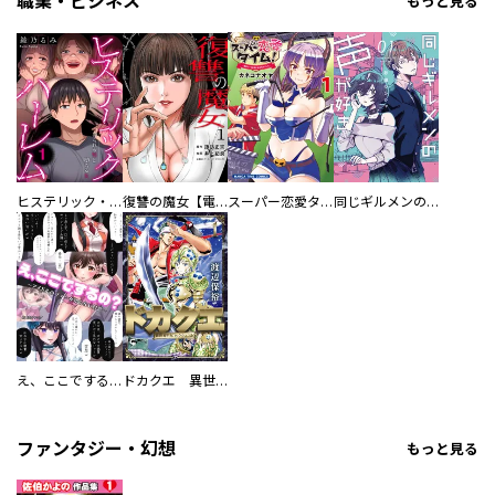
職業・ビジネス
もっと見る
ヒステリック・ハーレム～搾られる男と堕ちる女～【電子単行本版】
復讐の魔女【電子単行本版】
スーパー恋愛タイム！～現場でドＳな彼女は自宅でデレる～
同じギルメンの声が好き
え、ここでするの？ アイドルのファンが知らない日常
ドカクエ 異世界ドカコッククエスト
ファンタジー・幻想
もっと見る