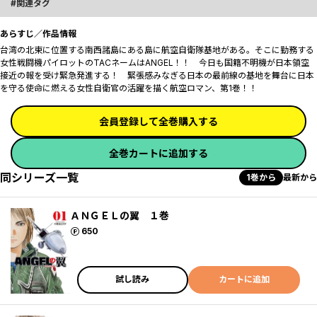
関連タグ
あらすじ／作品情報
台湾の北東に位置する南西諸島にある島に航空自衛隊基地がある。そこに勤務する
女性戦闘機パイロットのTACネームはANGEL！！ 今日も国籍不明機が日本領空
接近の報を受け緊急発進する！ 緊張感みなぎる日本の最前線の基地を舞台に日本
を守る使命に燃える女性自衛官の活躍を描く航空ロマン、第1巻！！
会員登録して全巻購入する
全巻カートに追加する
同シリーズ一覧
1巻から
最新から
ＡＮＧＥＬの翼 １巻
ポイント
650
試し読み
カートに追加