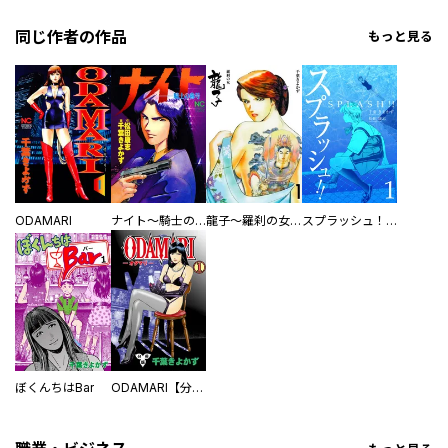
同じ作者の作品
もっと見る
ODAMARI
ナイト～騎士の称号
龍子～羅刹の女～
スプラッシュ！！
ぼくんちはBar
ODAMARI【分冊版】