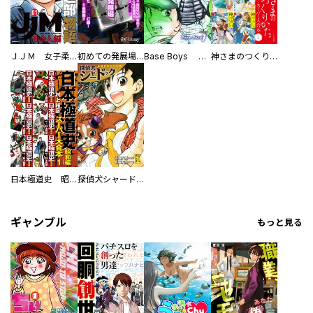
ＪＪＭ 女子柔道部物語 社会人編
初めての発展場 【白抜き修正版】
Base Boys 新装版
神さまのつくりかた。スーパー大合本
日本極道史 昭和編 スーパー大合本
探偵犬シャードック（新装版）
ギャンブル
もっと見る