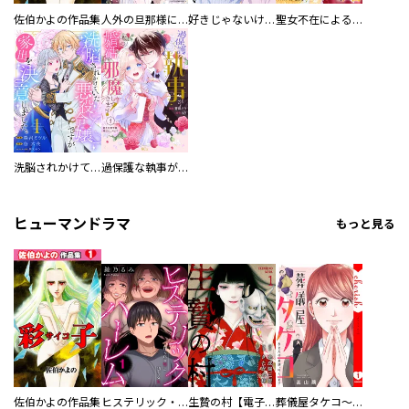
佐伯かよの作品集
人外の旦那様に娶られ毎晩ナカまで愛される…。アンソロジー
好きじゃないけど、抱いてください【電子単行本版／特典おまけ付き】
聖女不在による仮初め婚なのに、不器用な王太子に溺愛されています【電子単行本版／特典おまけ付き】
洗脳されかけていた悪役令嬢ですが家出を決意しました。【電子単行本版／特典おまけ付き】
過保護な執事が私の婚活を邪魔してきます！ 分冊版
ヒューマンドラマ
もっと見る
佐伯かよの作品集
ヒステリック・ハーレム～搾られる男と堕ちる女～【電子単行本版】
生贄の村【電子単行本版】
葬儀屋タケコ～あなたの最期、叶えます【電子単行本版】