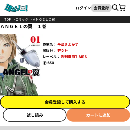
カート
検索
ログイン
会員登録
TOP
コミック
ＡＮＧＥＬの翼
ＡＮＧＥＬの翼 １巻
作家名：
千葉きよかず
出版社：
芳文社
レーベル：
週刊漫画TIMES
ポイント
650
会員登録して購入する
試し読み
カートに追加