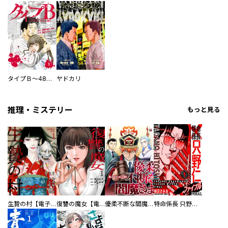
タイプＢ～48時間後、致死率100％～【単話】
ヤドカリ
推理・ミステリー
もっと見る
生贄の村【電子単行本版】
復讐の魔女【電子単行本版】
優柔不断な閻魔さま
特命係長 只野仁ファイナル 愛蔵版