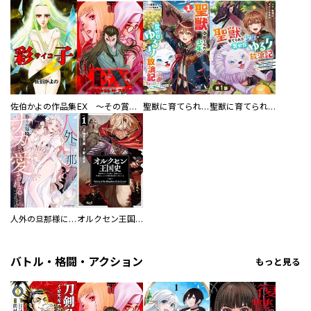
佐伯かよの作品集
EX ～その賞金稼ぎは、世界の出口を探す～【単行本版】
聖獣に育てられた少年の異世界ゆるり放浪記～神様からもらったチート魔法で、仲間たちとスローライフを満喫中～
聖獣に育てられた少年の異世界ゆるり放浪記～神様からもらったチート魔法で、仲間たちとスローライフを満喫中～【分冊版】
人外の旦那様に娶られ毎晩ナカまで愛される…。アンソロジー
オルクセン王国史
バトル・格闘・アクション
もっと見る