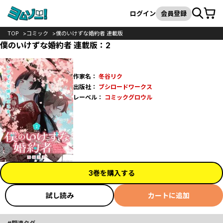
カート
検索
ログイン
会員登録
TOP
コミック
僕のいけずな婚約者 連載版
僕のいけずな婚約者 連載版：2
作家名：
冬谷リク
出版社：
ブシロードワークス
レーベル：
コミックグロウル
3巻を購入する
試し読み
カートに追加