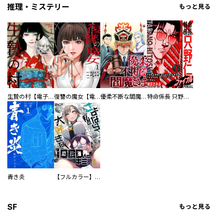
推理・ミステリー
もっと見る
生贄の村【電子単行本版】
復讐の魔女【電子単行本版】
優柔不断な閻魔さま
特命係長 只野仁ファイナル 愛蔵版
青き炎
【フルカラー】さよなら、私の大好きな１０００人のキミ。
SF
もっと見る