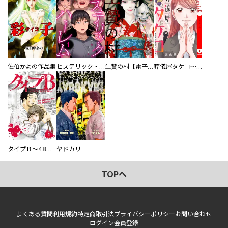
佐伯かよの作品集
ヒステリック・ハーレム～搾られる男と堕ちる女～【電子単行本版】
生贄の村【電子単行本版】
葬儀屋タケコ～あなたの最期、叶えます【電子単行本版】
タイプＢ～48時間後、致死率100％～【単話】
ヤドカリ
TOPへ
よくある質問
利用規約
特定商取引法
プライバシーポリシー
お問い合わせ
ログイン
会員登録