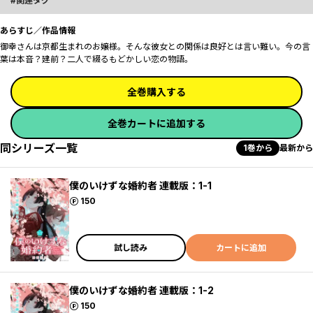
関連タグ
あらすじ／作品情報
御幸さんは京都生まれのお嬢様。そんな彼女との関係は良好とは言い難い。今の言
葉は本音？建前？二人で綴るもどかしい恋の物語。
全巻購入する
全巻カートに追加する
同シリーズ一覧
1巻から
最新から
僕のいけずな婚約者 連載版：1-1
ポイント
150
試し読み
カートに追加
僕のいけずな婚約者 連載版：1-2
ポイント
150