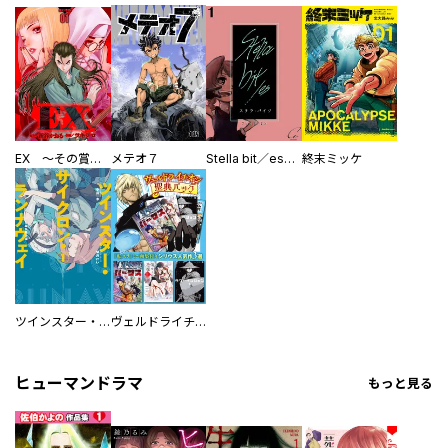
EX ～その賞金稼ぎは、世界の出口を探す～【単行本版】
メテオ７
Stella bit／es【単話版】
終末ミッケ
ツインスター・サイクロン・ランナウェイ
ヴェルドライチオシ聖典パック 『転スラ』ミニ画集付き シリウス人気作３選
ヒューマンドラマ
もっと見る