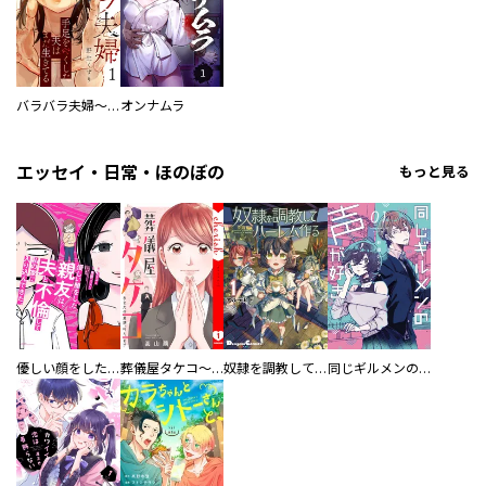
バラバラ夫婦～手足をなくした夫はまだ生きてる
オンナムラ
エッセイ・日常・ほのぼの
もっと見る
優しい顔をした親友は、夫と不倫して私の家に入り込んできた。
葬儀屋タケコ～あなたの最期、叶えます【電子単行本版】
奴隷を調教してハーレム作る
同じギルメンの声が好き