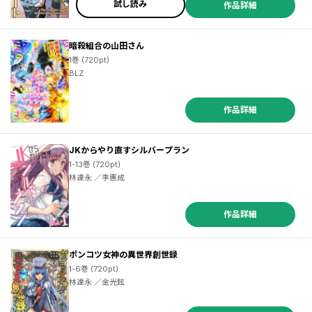
試し読み
作品詳細
暗殺組合の山田さん
1巻 (720pt)
BLZ
作品詳細
JKからやり直すシルバープラン
1-13巻 (720pt)
林達永 ／李惠成
作品詳細
ポンコツ女神の異世界創世録
1-6巻 (720pt)
林達永 ／金光鉉