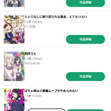
作品詳細
ヒトでなしに振り回される童貞。とてもつらい
1-2巻 (720pt)
とく村長
作品詳細
田所さん
1-4巻 (720pt)
TATSUBON
作品詳細
ぽちゃ娘は小悪魔ムーブがやめられない
1-3巻 (720pt)
房