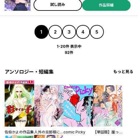
試し読み
作品詳細
1
2
3
4
5
1-20件 表示中
92件
アンソロジー・短編集
もっと見る
佐伯かよの作品集
人外の旦那様に娶られ毎晩ナカまで愛される…。アンソロジー
comic Picky
【単話版】崖っぷち令嬢ですが、意地と策略で幸せになります！シリーズ