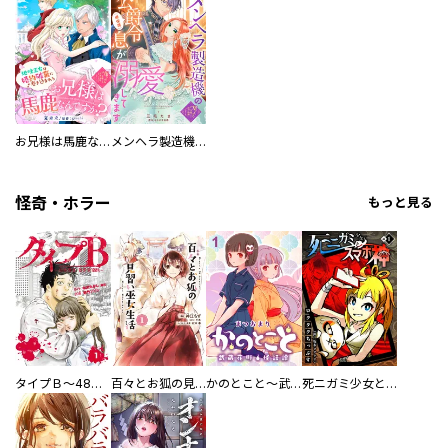
お兄様は馬鹿なんですか？～地味王女は婚約破棄に巻き込まれる～
メンヘラ製造機の公爵令息（過保護）が溺愛してきます
怪奇・ホラー
もっと見る
タイプＢ～48時間後、致死率100％～【単話】
百々とお狐の見習い巫女生活【単行本版】
かのとこと～武蔵花町怪話譚～ 【連載版】
死ニガミ少女とスマホ神