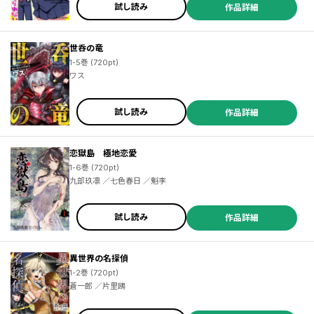
試し読み
作品詳細
世呑の竜
1-5巻 (720pt)
ワス
試し読み
作品詳細
恋獄島 極地恋愛
1-6巻 (720pt)
九部玖凛 ／七色春日 ／魁李
試し読み
作品詳細
異世界の名探偵
1-2巻 (720pt)
蒼一郎 ／片里鴎