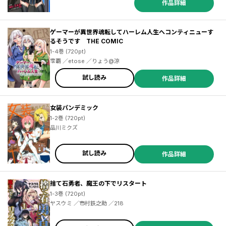
作品詳細
ゲーマーが異世界魂転してハーレム人生へコンティニューす
るそうです THE COMIC
1-4巻 (720pt)
零覇 ／etose ／りょう@涼
試し読み
作品詳細
女装パンデミック
1-2巻 (720pt)
品川ミクズ
試し読み
作品詳細
捨て石勇者、魔王の下でリスタート
1-3巻 (720pt)
ヤスウミ ／市村鉄之助 ／218