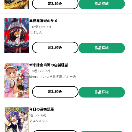
試し読み
作品詳細
異世界喰滅のサメ
1-12巻 (720pt)
くぼけん
試し読み
作品詳細
新米錬金術師の店舗経営
1-9巻 (720pt)
kirero ／いつきみずほ ／ふーみ
試し読み
作品詳細
今日の召喚部屋
1巻 (720pt)
アユタミシン