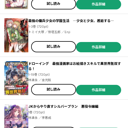
試し読み
作品詳細
最強の傭兵少女の学園生活 ―少女と少女、邂逅する―
1-3巻 (720pt)
トミイ大塚 ／笹塔五郎 ／Enji
試し読み
作品詳細
ドローイング 最強漫画家はお絵描きスキルで異世界無双す
る！
1-19巻 (720pt)
林達永 ／金光鉉
試し読み
作品詳細
JKからやり直すシルバープラン 悪役令嬢編
1巻 (720pt)
林達永 ／李惠成