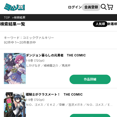
カート
検索
ログイン
会員登録
TOP
検索結果
検索結果一覧
人気順
新着順
キーワード：コミックヴァルキリー
92件中 1～20件表示中
ダンジョン暮らしの元勇者 THE COMIC
1-8巻 (720pt)
しかげなぎ ／峰崎龍之介 ／馬克杯
作品詳細
姫騎士がクラスメート！ THE COMIC
1-9巻 (720pt)
ＮＯ．ゴメス ／ＥＫＺ ／空蝉 ／吉沢メガネ ／ＮＯ．ゴメス ／ＥＫ
Ｚ