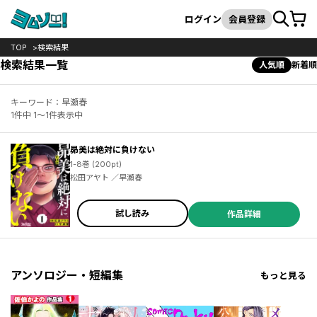
カート
検索
ログイン
会員登録
TOP
検索結果
検索結果一覧
人気順
新着順
キーワード：早瀬春
1件中 1～1件表示中
昴美は絶対に負けない
1-8巻 (200pt)
松田アヤト ／早瀬春
試し読み
作品詳細
アンソロジー・短編集
もっと見る