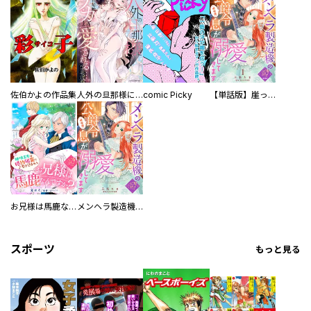
佐伯かよの作品集
人外の旦那様に娶られ毎晩ナカまで愛される…。アンソロジー
comic Picky
【単話版】崖っぷち令嬢ですが、意地と策略で幸せになります！シリーズ
お兄様は馬鹿なんですか？～地味王女は婚約破棄に巻き込まれる～
メンヘラ製造機の公爵令息（過保護）が溺愛してきます
スポーツ
もっと見る