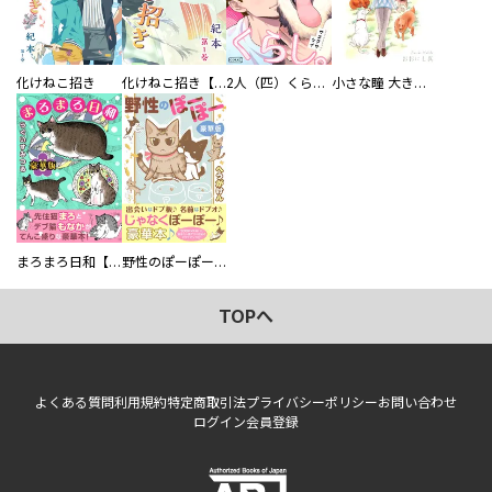
化けねこ招き
化けねこ招き【描きおろし付合冊版】
2人（匹）くらし。
小さな瞳 大きな鼓動
まろまろ日和【豪華版】
野性のぽーぽー【豪華版】
TOPへ
よくある質問
利用規約
特定商取引法
プライバシーポリシー
お問い合わせ
ログイン
会員登録