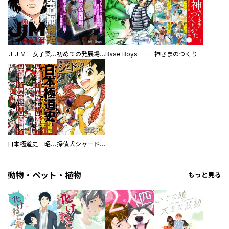
ＪＪＭ 女子柔道部物語 社会人編
初めての発展場 【白抜き修正版】
Base Boys 新装版
神さまのつくりかた。スーパー大合本
日本極道史 昭和編 スーパー大合本
探偵犬シャードック（新装版）
動物・ペット・植物
もっと見る