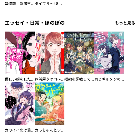
異修羅 新魔王戦争
タイプＢ～48時間後、致死率100％～【単話】
エッセイ・日常・ほのぼの
もっと見る
優しい顔をした親友は、夫と不倫して私の家に入り込んできた。
葬儀屋タケコ～あなたの最期、叶えます【電子単行本版】
奴隷を調教してハーレム作る
同じギルメンの声が好き
カワイイ恋は着飾らない
カラちゃんとシトーさんと、 【分冊版】