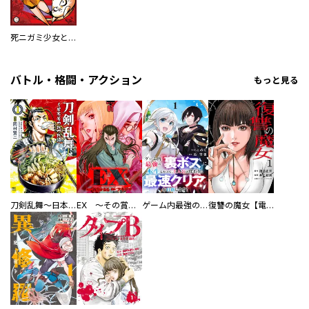
死ニガミ少女とスマホ神【コミックス版】
バトル・格闘・アクション
もっと見る
刀剣乱舞～日本号つれづれ酒～
EX ～その賞金稼ぎは、世界の出口を探す～【単行本版】
ゲーム内最強の『裏ボス』に転生したので、主人公の代わりに最速クリアを目指します！【電子単行本版】
復讐の魔女【電子単行本版】