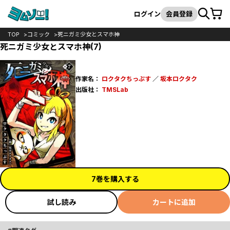
カート
検索
ログイン
会員登録
TOP
コミック
死ニガミ少女とスマホ神
死ニガミ少女とスマホ神(7)
作家名：
ロクタクちっぷす
／
坂本ロクタク
出版社：
TMSLab
7巻を購入する
試し読み
カートに追加