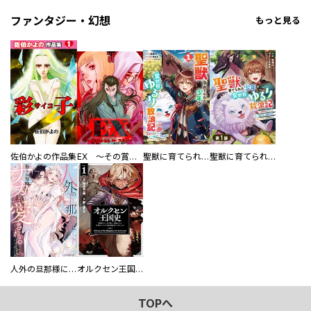
ファンタジー・幻想
もっと見る
佐伯かよの作品集
EX ～その賞金稼ぎは、世界の出口を探す～【単行本版】
聖獣に育てられた少年の異世界ゆるり放浪記～神様からもらったチート魔法で、仲間たちとスローライフを満喫中～
聖獣に育てられた少年の異世界ゆるり放浪記～神様からもらったチート魔法で、仲間たちとスローライフを満喫中～【分冊版】
人外の旦那様に娶られ毎晩ナカまで愛される…。アンソロジー
オルクセン王国史
TOPへ