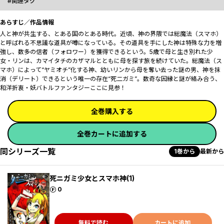
関連タグ
あらすじ／作品情報
人と神が共生する、とある国のとある時代。近頃、神の界隈では総魔法（スマホ）
と呼ばれる不思議な道具が噂になっている。その道具を手にした神は特殊な力を増
強し、数多の信者（フォロワー）を獲得できるという。5歳で母と生き別れた少
女・リンは、カマイタチのカザマルとともに母を探す旅を続けていた。総魔法（ス
マホ）によって“ヤミオチ”化する神、幼いリンから母を奪い去った謎の男、神を抹
消（デリート）できるという唯一の存在“死二ガミ”。数奇な因縁と謎が絡み合う、
和洋折衷・妖バトルファンタジーここに見参！
全巻購入する
全巻カートに追加する
同シリーズ一覧
1巻から
最新から
死ニガミ少女とスマホ神(1)
ポイント
0
無料で読む
カートに追加