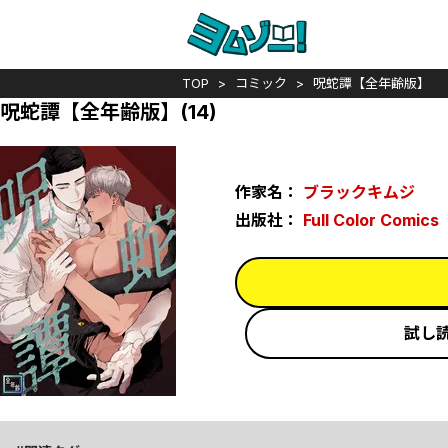
TOP
コミック
呪蛇譚【全年齢版】
呪蛇譚【全年齢版】(14)
作家名：
ブラックキムジ
出版社：
Full Color Comics
試し