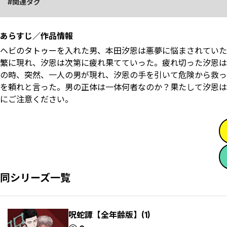
関連タグ
あらすじ／作品情報
ヘビのタトゥーを入れた男、本田汐恩は悪夢に悩まされていた
繁に現れ、汐恩は次第に疲れ果てていった。疲れ切った汐恩は
の時、突然、一人の男が現れ、汐恩の手を引いて危険から救っ
を頼れと言った。男の正体は一体何者なのか？果たして汐恩は
にご注意ください。
同シリーズ一覧
呪蛇譚【全年齢版】(1)