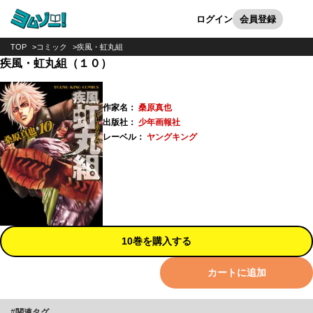
カート
検索
ログイン
会員登録
TOP
コミック
疾風・虹丸組
疾風・虹丸組（１０）
作家名：
桑原真也
出版社：
少年画報社
レーベル：
ヤングキング
10巻を購入する
カートに追加
関連タグ