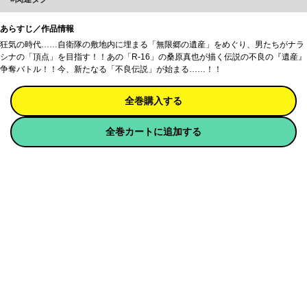
あらすじ／作品情報
狂気の時代……自衛隊の敷地内に埋まる「無限郷の遺産」をめぐり、男たちがナラ
シナの「頂点」を目指す！！あの「R-16」の桑原真也が描く伝説の不良の『遺産』
争奪バトル！！今、新たなる「不良伝説」が始まる……！！
全巻購入する
全巻カートに追加する